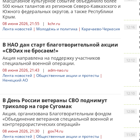
Масштабное культурное событие объединило более
500 юных талантов из регионов Северо-Кавказского и
Южного федеральных округов, а также Республики
Крым.
08 июня 2026, 21:55
|
kchr.ru
12:16
Лента новостей
|
Молодёжь и политика
|
Карачаево-Черкесия
В НАО дан старт благотворительной акции
«СВОих не бросаем!»
Акция направлена на поддержку участников
12:12
специальной военной операции.
08 июня 2026, 21:43
|
adm-nao.ru
Лента новостей
|
Общественные акции и протесты
|
Ненецкий АО
12:10
В День России ветераны СВО поднимут
триколор на горе Сугомак
12:06
Акция, организована Благотворительным фондом
«Объединение ветеранов специальной военной и
контртеррористических операций»
08 июня 2026, 21:30
|
gov74.ru
11:54
Лента новостей
|
Общественные акции и протесты
|