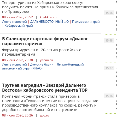
Теперь туристы из Хабаровского края смогут
получить памятные призы и бонусы за путешествия
по Приамурью
15:56
08 июня 2026, 20:52
|
khabkrai.ru
Лента новостей
|
ДАЛЬНЕВОСТОЧНЫЙ ФО
|
Приморский край
|
Хабаровский край
В Салехарде стартовал форум «Диалог
15:48
парламентариев»
Форум приурочен к 120-летию российского
парламентаризма
08 июня 2026, 20:38
|
yanao.ru
Лента новостей
|
Думские будни
|
Ямало-Ненецкий
автономный округ (ЯНАО)
15:37
Трутнев наградил «Звездой Дальнего
Востока» хабаровского резидента ТОР
Компания «Сониктранс» стала призером в
15:16
номинации «Технологические новации» за создание
производственного комплекса по сборке, ремонту и
доработке автомобильной и спецтехники
08 июня 2026, 20:26
|
gov.ru