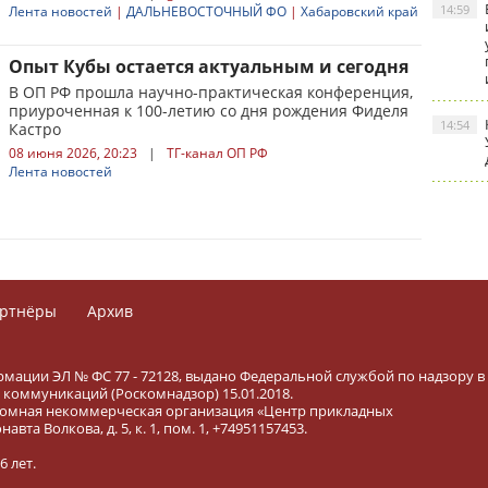
14:59
Лента новостей
|
ДАЛЬНЕВОСТОЧНЫЙ ФО
|
Хабаровский край
Опыт Кубы остается актуальным и сегодня
В ОП РФ прошла научно-практическая конференция,
приуроченная к 100-летию со дня рождения Фиделя
14:54
Кастро
08 июня 2026, 20:23
|
ТГ-канал ОП РФ
Лента новостей
ртнёры
Архив
рмации ЭЛ № ФС 77 - 72128, выдано Федеральной службой по надзору в
коммуникаций (Роскомнадзор) 15.01.2018.
тономная некоммерческая организация «Центр прикладных
вта Волкова, д. 5, к. 1, пом. 1, +74951157453.
 лет.