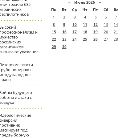
«
Июнь 2026
»
уничтожили 635
украинских
Пн
Вт
Ср
Чт
Пт
Сб
Вс
беспилотников
1
2
3
4
5
6
7
8
9
10
11
12
13
14
Высокий
профессионализм и
15
16
17
18
19
20
21
мужество
22
23
24
25
26
27
28
российских
десантников
29
30
вызывают уважение
Литовские власти
грубо попирают
международное
право
Войны будущего –
роботы и атаки с
воздуха
Идеологические
диверсии
противник
маскирует под
предвыборную