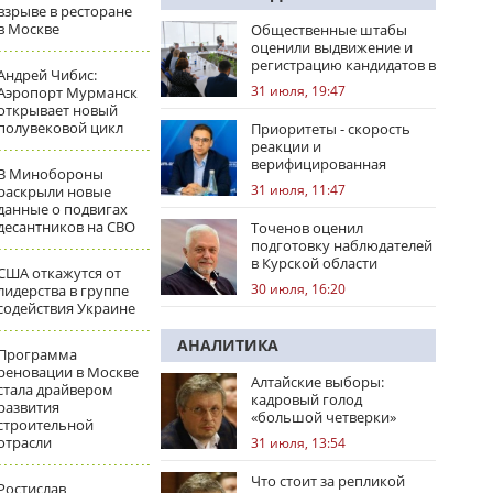
взрыве в ресторане
в Москве
Общественные штабы
оценили выдвижение и
регистрацию кандидатов в
Андрей Чибис:
регионах
31 июля, 19:47
Аэропорт Мурманск
открывает новый
полувековой цикл
Приоритеты - скорость
реакции и
верифицированная
В Минобороны
правовая позиция
31 июля, 11:47
раскрыли новые
данные о подвигах
десантников на СВО
Точенов оценил
подготовку наблюдателей
в Курской области
США откажутся от
30 июля, 16:20
лидерства в группе
содействия Украине
АНАЛИТИКА
Программа
реновации в Москве
Алтайские выборы:
стала драйвером
кадровый голод
развития
«большой четверки»
строительной
отрасли
31 июля, 13:54
Что стоит за репликой
Ростислав