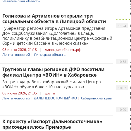
Челябинская область
Голикова и Артамонов открыли три
социальных объекта в Липецкой области
11:24
Губернатор региона Игорь Артамонов представил
Дом соцобслуживания «Долголетие» в Ельце,
поликлинику в реабилитационном центре «Сосновый
бор» и детский бассейн в «Лесной сказке»
08 июня 2026, 21:18
|
липецкаяобласть.рф
Лента новостей
|
Липецкая область
10:38
Трутнев и главы регионов ДФО посетили
филиал Центра «ВОИН» в Хабаровске
За три года работы хабаровский филиал Центра
«ВОИН» обучил более 10 тыс. курсантов
10:02
08 июня 2026, 21:05
|
gov.ru
Лента новостей
|
ДАЛЬНЕВОСТОЧНЫЙ ФО
|
Хабаровский край
10:00
К проекту «Паспорт Дальневосточника»
присоединилось Приморье