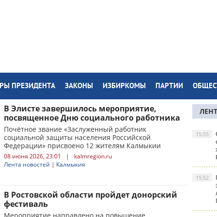
РЫ ПРЕЗИДЕНТА
ЗАКОНЫ
ИЗБИРКОМЫ
ПАРТИИ
ОБЩЕС
В Элисте завершилось мероприятие,
ЛЕН
посвященное Дню социального работника
Почётное звание «Заслуженный работник
15:55
социальной защиты населения Российской
Федерации» присвоено 12 жителям Калмыкии
08 июня 2026, 23:01
|
kalmregion.ru
Лента новостей
|
Калмыкия
15:52
В Ростовской области пройдет донорский
фестиваль
Мероприятие направлено на повышение