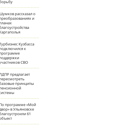
борьбу
Шумков рассказал о
преобразованиях и
планах
благоустройства
Каргаполья
Турбизнес Кузбасса
подключился к
программе
поддержки
участников СВО
ЛДПР предлагает
пересмотреть
базовые принципы
пенсионной
системы
По программе «Мой
двор» в Ульяновске
благоустроили 61
объект