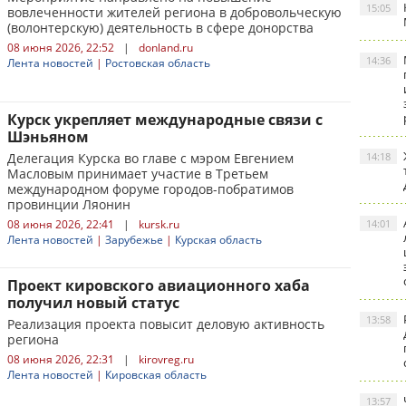
15:05
вовлеченности жителей региона в добровольческую
(волонтерскую) деятельность в сфере донорства
08 июня 2026, 22:52
|
donland.ru
14:36
Лента новостей
|
Ростовская область
Курск укрепляет международные связи с
Шэньяном
Делегация Курска во главе с мэром Евгением
14:18
Масловым принимает участие в Третьем
международном форуме городов-побратимов
провинции Ляонин
08 июня 2026, 22:41
|
kursk.ru
14:01
Лента новостей
|
Зарубежье
|
Курская область
Проект кировского авиационного хаба
получил новый статус
13:58
Реализация проекта повысит деловую активность
региона
08 июня 2026, 22:31
|
kirovreg.ru
Лента новостей
|
Кировская область
13:57