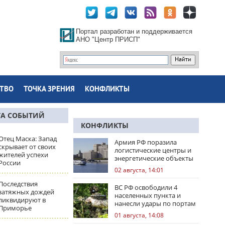
Портал разработан и поддерживается
АНО "Центр ПРИСП"
ТВО
ТОЧКА ЗРЕНИЯ
КОНФЛИКТЫ
ТА СОБЫТИЙ
КОНФЛИКТЫ
Отец Маска: Запад
Армия РФ поразила
скрывает от своих
логистические центры и
жителей успехи
энергетические объекты
России
Украины
02 августа, 14:01
Последствия
ВС РФ освободили 4
затяжных дождей
населенных пункта и
ликвидируют в
нанесли удары по портам
Приморье
Одессы
01 августа, 14:08