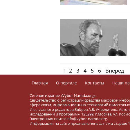
1
2
3
4
5
6
Вперед
Главная
О портале
Контакты
Наши па
Сетевое издание «Vybor-Naroda.org».
Свидетельство о регистрации средства массовой инфо
сфере связи, информационных технологий и массовых 
И.о. главного редактора Зябрев А.Б. Учредитель: Ав
исследований и программ». 125299, г.Москва, ул. Космона
Электронная почта: info@vybor-naroda.org.
Информация на сайте предназначена для лиц старше 16