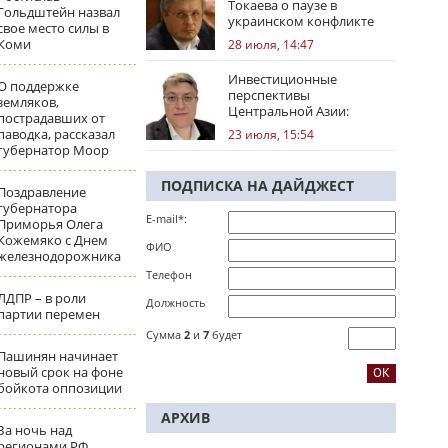
Токаева о паузе в
Гольдштейн назвал
украинском конфликте
свое место силы в
Коми
28 июля, 14:47
Инвестиционные
О поддержке
перспективы
земляков,
Центральной Азии:
пострадавших от
региональные тренды
паводка, рассказал
23 июля, 15:54
губернатор Моор
ПОДПИСКА НА ДАЙДЖЕСТ
Поздравление
губернатора
E-mail*:
Приморья Олега
Кожемяко с Днем
ФИО
железнодорожника
Телефон
ЛДПР – в роли
Должность
партии перемен
Сумма
2
и
7
будет
Пашинян начинает
новый срок на фоне
бойкота оппозиции
АРХИВ
За ночь над
регионами РФ