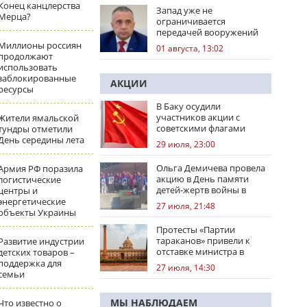
Конец канцлерства
Запад уже не
Мерца?
ограничивается
передачей вооружений
Миллионы россиян
01 августа, 13:02
продолжают
использовать
заблокированные
АКЦИИ
ресурсы
В Баку осудили
участников акции с
Жители ямальской
советскими флагами
тундры отметили
День середины лета
29 июля, 23:00
Ольга Демичева провела
Армия РФ поразила
акцию в День памяти
логистические
детей-жертв войны в
центры и
Донбассе
энергетические
27 июля, 21:48
объекты Украины
Протесты «Партии
тараканов» привели к
Развитие индустрии
отставке министра в
детских товаров –
Индии
поддержка для
27 июля, 14:30
семьи
МЫ НАБЛЮДАЕМ
Что известно о