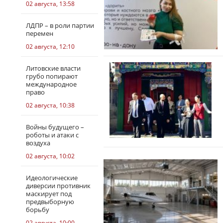
02 августа, 13:58
ЛДПР – в роли партии
перемен
02 августа, 12:10
Литовские власти
грубо попирают
международное
право
02 августа, 10:38
Войны будущего –
роботы и атаки с
воздуха
02 августа, 10:02
Идеологические
диверсии противник
маскирует под
предвыборную
борьбу
02 августа, 10:00