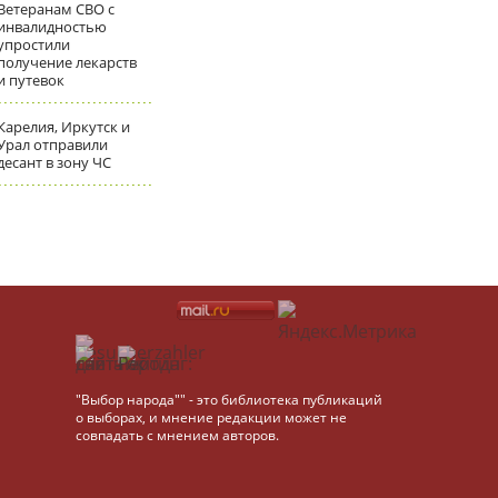
Ветеранам СВО с
инвалидностью
упростили
получение лекарств
и путевок
Карелия, Иркутск и
Урал отправили
десант в зону ЧС
"Выбор народа"" - это библиотека публикаций
о выборах, и мнение редакции может не
совпадать с мнением авторов.