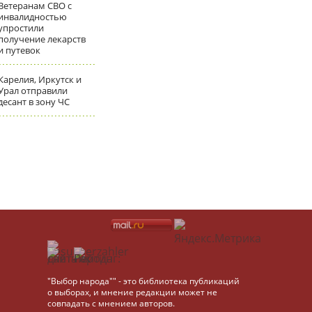
Ветеранам СВО с
инвалидностью
упростили
получение лекарств
и путевок
Карелия, Иркутск и
Урал отправили
десант в зону ЧС
"Выбор народа"" - это библиотека публикаций
о выборах, и мнение редакции может не
совпадать с мнением авторов.