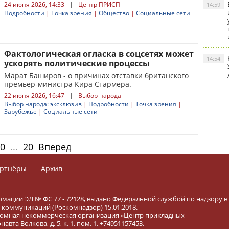
24 июня 2026, 14:33
|
Центр ПРИСП
14:59
Подробности
|
Точка зрения
|
Общество
|
Социальные сети
Фактологическая огласка в соцсетях может
14:54
ускорять политические процессы
Марат Баширов - о причинах отставки британского
премьер-министра Кира Стармера.
22 июня 2026, 16:47
|
Выбор народа
Выбор народа: эксклюзив
|
Подробности
|
Точка зрения
|
Зарубежье
|
Социальные сети
0
...
20
Вперед
ртнёры
Архив
рмации ЭЛ № ФС 77 - 72128, выдано Федеральной службой по надзору в
коммуникаций (Роскомнадзор) 15.01.2018.
тономная некоммерческая организация «Центр прикладных
вта Волкова, д. 5, к. 1, пом. 1, +74951157453.