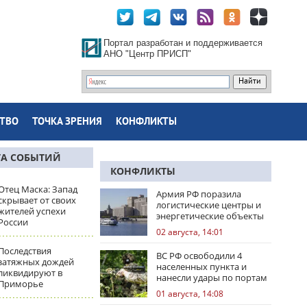
Портал разработан и поддерживается
АНО "Центр ПРИСП"
ТВО
ТОЧКА ЗРЕНИЯ
КОНФЛИКТЫ
ТА СОБЫТИЙ
КОНФЛИКТЫ
Отец Маска: Запад
Армия РФ поразила
скрывает от своих
логистические центры и
жителей успехи
энергетические объекты
России
Украины
02 августа, 14:01
Последствия
ВС РФ освободили 4
затяжных дождей
населенных пункта и
ликвидируют в
нанесли удары по портам
Приморье
Одессы
01 августа, 14:08