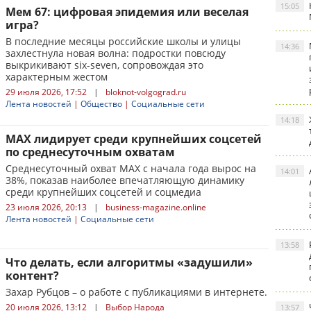
15:05
Мем 67: цифровая эпидемия или веселая
игра?
В последние месяцы российские школы и улицы
14:36
захлестнула новая волна: подростки повсюду
выкрикивают six-seven, сопровождая это
характерным жестом
29 июля 2026, 17:52
|
bloknot-volgograd.ru
Лента новостей
|
Общество
|
Социальные сети
14:18
MAX лидирует среди крупнейших соцсетей
по среднесуточным охватам
Среднесуточный охват MAX с начала года вырос на
14:01
38%, показав наиболее впечатляющую динамику
среди крупнейших соцсетей и соцмедиа
23 июля 2026, 20:13
|
business-magazine.online
Лента новостей
|
Социальные сети
13:58
Что делать, если алгоритмы «задушили»
контент?
Захар Рубцов – о работе с публикациями в интернете.
20 июля 2026, 13:12
|
Выбор Народа
13:57