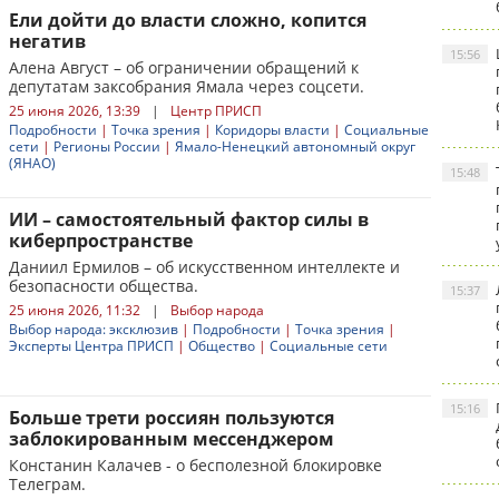
Ели дойти до власти сложно, копится
негатив
15:56
Алена Август – об ограничении обращений к
депутатам заксобрания Ямала через соцсети.
25 июня 2026, 13:39
|
Центр ПРИСП
Подробности
|
Точка зрения
|
Коридоры власти
|
Социальные
сети
|
Регионы России
|
Ямало-Ненецкий автономный округ
(ЯНАО)
15:48
ИИ – самостоятельный фактор силы в
киберпространстве
Даниил Ермилов – об искусственном интеллекте и
безопасности общества.
15:37
25 июня 2026, 11:32
|
Выбор народа
Выбор народа: эксклюзив
|
Подробности
|
Точка зрения
|
Эксперты Центра ПРИСП
|
Общество
|
Социальные сети
15:16
Больше трети россиян пользуются
заблокированным мессенджером
Констанин Калачев - о бесполезной блокировке
Телеграм.