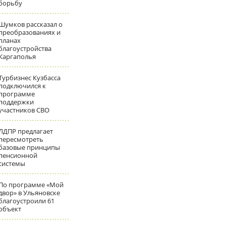
борьбу
Шумков рассказал о
преобразованиях и
планах
благоустройства
Каргаполья
Турбизнес Кузбасса
подключился к
программе
поддержки
участников СВО
ЛДПР предлагает
пересмотреть
базовые принципы
пенсионной
системы
По программе «Мой
двор» в Ульяновске
благоустроили 61
объект