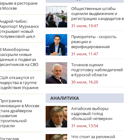
взрыве в ресторане
в Москве
Общественные штабы
оценили выдвижение и
регистрацию кандидатов в
Андрей Чибис:
регионах
31 июля, 19:47
Аэропорт Мурманск
открывает новый
полувековой цикл
Приоритеты - скорость
реакции и
верифицированная
В Минобороны
правовая позиция
31 июля, 11:47
раскрыли новые
данные о подвигах
десантников на СВО
Точенов оценил
подготовку наблюдателей
в Курской области
США откажутся от
30 июля, 16:20
лидерства в группе
содействия Украине
АНАЛИТИКА
Программа
реновации в Москве
Алтайские выборы:
стала драйвером
кадровый голод
развития
«большой четверки»
строительной
отрасли
31 июля, 13:54
Что стоит за репликой
Ростислав