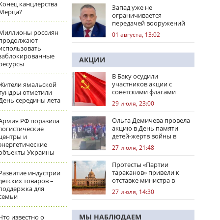
Конец канцлерства
Запад уже не
Мерца?
ограничивается
передачей вооружений
Миллионы россиян
01 августа, 13:02
продолжают
использовать
заблокированные
АКЦИИ
ресурсы
В Баку осудили
участников акции с
Жители ямальской
советскими флагами
тундры отметили
День середины лета
29 июля, 23:00
Ольга Демичева провела
Армия РФ поразила
акцию в День памяти
логистические
детей-жертв войны в
центры и
Донбассе
энергетические
27 июля, 21:48
объекты Украины
Протесты «Партии
тараканов» привели к
Развитие индустрии
отставке министра в
детских товаров –
Индии
поддержка для
27 июля, 14:30
семьи
МЫ НАБЛЮДАЕМ
Что известно о