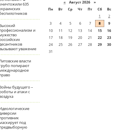
«
Август 2026 »
уничтожили 635
украинских
Пн
Вт
Ср
Чт
Пт
Сб
Вс
беспилотников
1
2
3
4
5
6
7
8
9
Высокий
профессионализм и
10
11
12
13
14
15
16
мужество
17
18
19
20
21
22
23
российских
десантников
24
25
26
27
28
29
30
вызывают уважение
31
Литовские власти
грубо попирают
международное
право
Войны будущего –
роботы и атаки с
воздуха
Идеологические
диверсии
противник
маскирует под
предвыборную