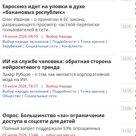
Евросоюз идет на уловки в духе
«банановых республик»
Олег Иванов – о принятии в ЕС закона,
разрешающего просмотр частной переписки
12:16
пользователей в сети.
14 июля 2026, 09:59
|
Выбор Народа
Выбор народа: эксклюзив
|
Подробности
|
Точка зрения
|
Зарубежье
|
Социальные сети
|
Конфликты
12:12
ИИ на службе человека: обратная сторона
нейросетевого тренда
Захар Рубцов – о том, как меняется корпоративная
мода на ИИ.
13 июля 2026, 18:37
|
Выбор Народа
12:10
Выбор народа: эксклюзив
|
Подробности
|
Точка зрения
|
Общество
|
Социальные сети
12:06
Опрос: Большинство «за» ограничение
доступа в соцсети для детей
Полный запрет поддержали 53% опрошенных
11:54
07 июля 2026, 13:44
|
vybor-naroda.org