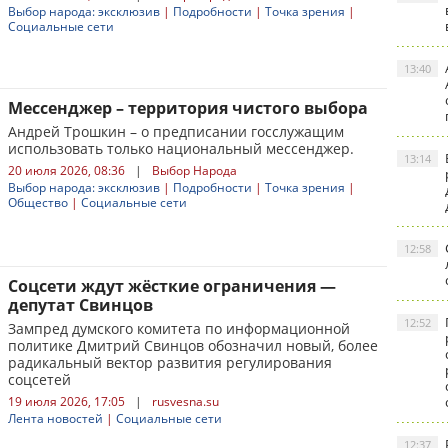
Выбор народа: эксклюзив
|
Подробности
|
Точка зрения
|
Социальные сети
13:40
Мессенджер – территория чистого выбора
Андрей Трошкин – о предписании госслужащим
использовать только национальный мессенджер.
13:14
20 июля 2026, 08:36
|
Выбор Народа
Выбор народа: эксклюзив
|
Подробности
|
Точка зрения
|
Общество
|
Социальные сети
12:58
Соцсети ждут жёсткие ограничения —
депутат Свинцов
12:52
Зампред думского комитета по информационной
политике Дмитрий Свинцов обозначил новый, более
радикальный вектор развития регулирования
соцсетей
19 июля 2026, 17:05
|
rusvesna.su
Лента новостей
|
Социальные сети
12:37