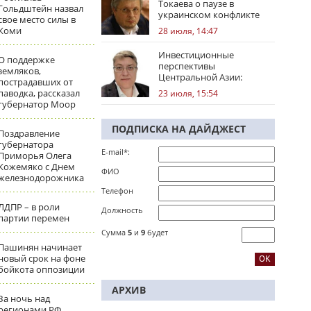
Токаева о паузе в
Гольдштейн назвал
украинском конфликте
свое место силы в
Коми
28 июля, 14:47
Инвестиционные
О поддержке
перспективы
земляков,
Центральной Азии:
пострадавших от
региональные тренды
паводка, рассказал
23 июля, 15:54
губернатор Моор
ПОДПИСКА НА ДАЙДЖЕСТ
Поздравление
губернатора
E-mail*:
Приморья Олега
Кожемяко с Днем
ФИО
железнодорожника
Телефон
ЛДПР – в роли
Должность
партии перемен
Сумма
5
и
9
будет
Пашинян начинает
новый срок на фоне
бойкота оппозиции
АРХИВ
За ночь над
регионами РФ