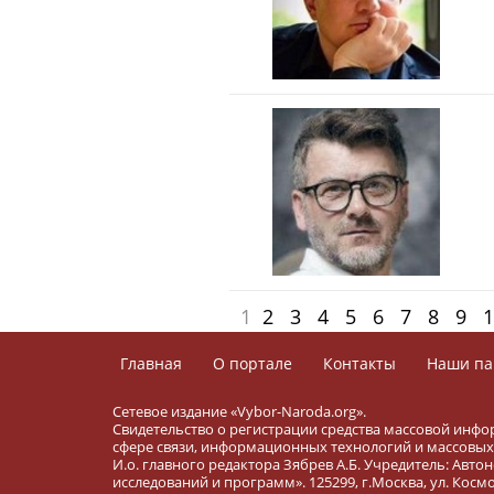
1
2
3
4
5
6
7
8
9
1
Главная
О портале
Контакты
Наши па
Сетевое издание «Vybor-Naroda.org».
Свидетельство о регистрации средства массовой инфо
сфере связи, информационных технологий и массовых 
И.о. главного редактора Зябрев А.Б. Учредитель: Ав
исследований и программ». 125299, г.Москва, ул. Космона