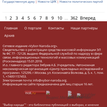
Государственную думу
|
Новости ЦИК
|
Новости политических партий
1
2
3
4
5
6
7
8
9
10
...
362
Вперед
Главная
О портале
Контакты
Наши партнёры
Архив
Сетевое издание «Vybor-Naroda.org».
Свидетельство о регистрации средства массовой информации ЭЛ
№ ФС 77 - 72128, выдано Федеральной службой по надзору в сфере
связи, информационных технологий и массовых коммуникаций
(Роскомнадзор) 15.01.2018.
И.о. главного редактора Зябрев А.Б. Учредитель: Автономная
некоммерческая организация «Центр прикладных исследований и
программ». 125299, г.Москва, ул. Космонавта Волкова, д. 5, к. 1, пом.
1, +74951157453.
Электронная почта: info@vybor-naroda.org.
Информация на сайте предназначена для лиц старше 16 лет.
"Выбор народа"" - это библиотека публикаций о выборах, и мнение