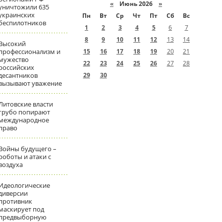
«
Июнь 2026
»
уничтожили 635
украинских
Пн
Вт
Ср
Чт
Пт
Сб
Вс
беспилотников
1
2
3
4
5
6
7
8
9
10
11
12
13
14
Высокий
профессионализм и
15
16
17
18
19
20
21
мужество
22
23
24
25
26
27
28
российских
десантников
29
30
вызывают уважение
Литовские власти
грубо попирают
международное
право
Войны будущего –
роботы и атаки с
воздуха
Идеологические
диверсии
противник
маскирует под
предвыборную