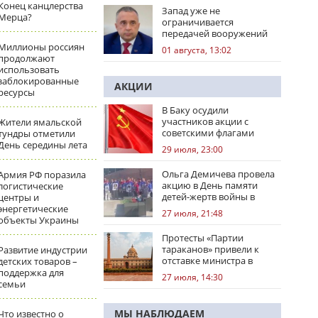
Конец канцлерства
Запад уже не
Мерца?
ограничивается
передачей вооружений
Миллионы россиян
01 августа, 13:02
продолжают
использовать
заблокированные
АКЦИИ
ресурсы
В Баку осудили
участников акции с
Жители ямальской
советскими флагами
тундры отметили
День середины лета
29 июля, 23:00
Ольга Демичева провела
Армия РФ поразила
акцию в День памяти
логистические
детей-жертв войны в
центры и
Донбассе
энергетические
27 июля, 21:48
объекты Украины
Протесты «Партии
тараканов» привели к
Развитие индустрии
отставке министра в
детских товаров –
Индии
поддержка для
27 июля, 14:30
семьи
МЫ НАБЛЮДАЕМ
Что известно о