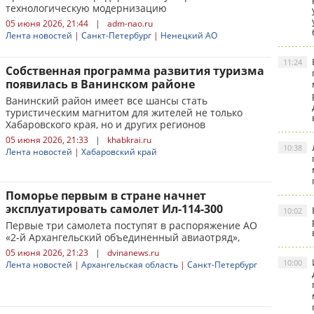
технологическую модернизацию
05 июня 2026, 21:44
|
adm-nao.ru
Лента новостей
|
Санкт-Петербург
|
Ненецкий АО
11:24
Собственная программа развития туризма
появилась в Ванинском районе
Ванинский район имеет все шансы стать
туристическим магнитом для жителей не только
Хабаровского края, но и других регионов
05 июня 2026, 21:33
|
khabkrai.ru
10:38
Лента новостей
|
Хабаровский край
Поморье первым в стране начнет
эксплуатировать самолет Ил-114-300
10:02
Первые три самолета поступят в распоряжение АО
«2-й Архангельский объединенный авиаотряд»,
05 июня 2026, 21:23
|
dvinanews.ru
10:00
Лента новостей
|
Архангельская область
|
Санкт-Петербург