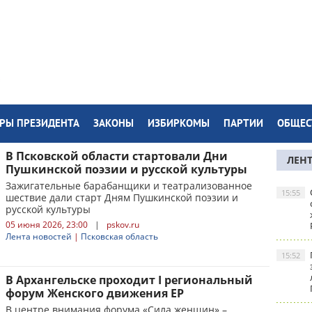
РЫ ПРЕЗИДЕНТА
ЗАКОНЫ
ИЗБИРКОМЫ
ПАРТИИ
ОБЩЕС
В Псковской области стартовали Дни
ЛЕН
Пушкинской поэзии и русской культуры
Зажигательные барабанщики и театрализованное
15:55
шествие дали старт Дням Пушкинской поэзии и
русской культуры
05 июня 2026, 23:00
|
pskov.ru
Лента новостей
|
Псковская область
15:52
В Архангельске проходит I региональный
форум Женского движения ЕР
В центре внимания форума «Сила женщин» –