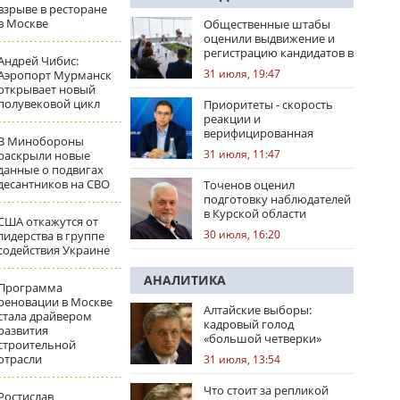
взрыве в ресторане
в Москве
Общественные штабы
оценили выдвижение и
регистрацию кандидатов в
Андрей Чибис:
регионах
31 июля, 19:47
Аэропорт Мурманск
открывает новый
полувековой цикл
Приоритеты - скорость
реакции и
верифицированная
В Минобороны
правовая позиция
31 июля, 11:47
раскрыли новые
данные о подвигах
десантников на СВО
Точенов оценил
подготовку наблюдателей
в Курской области
США откажутся от
30 июля, 16:20
лидерства в группе
содействия Украине
АНАЛИТИКА
Программа
реновации в Москве
Алтайские выборы:
стала драйвером
кадровый голод
развития
«большой четверки»
строительной
отрасли
31 июля, 13:54
Что стоит за репликой
Ростислав