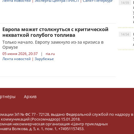
Лента новостей
|
Эксперты Центра ПРИСП
|
Санкт-Петербург
14:59
Европа может столкнуться с критической
нехваткой голубого топлива
14:54
Только начало. Европу замкнуло из-за кризиса в
Ормузе
05 июня 2026, 20:37
|
ria.ru
Лента новостей
|
Зарубежье
ртнёры
Архив
рмации ЭЛ № ФС 77 - 72128, выдано Федеральной службой по надзору в
коммуникаций (Роскомнадзор) 15.01.2018.
тономная некоммерческая организация «Центр прикладных
вта Волкова, д. 5, к. 1, пом. 1, +74951157453.