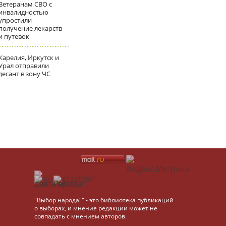
Ветеранам СВО с
инвалидностью
упростили
получение лекарств
и путевок
Карелия, Иркутск и
Урал отправили
десант в зону ЧС
"Выбор народа"" - это библиотека публикаций
о выборах, и мнение редакции может не
совпадать с мнением авторов.