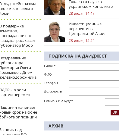
Токаева о паузе в
Гольдштейн назвал
украинском конфликте
свое место силы в
Коми
28 июля, 14:47
Инвестиционные
О поддержке
перспективы
земляков,
Центральной Азии:
пострадавших от
региональные тренды
паводка, рассказал
23 июля, 15:54
губернатор Моор
ПОДПИСКА НА ДАЙДЖЕСТ
Поздравление
губернатора
E-mail*:
Приморья Олега
Кожемяко с Днем
ФИО
железнодорожника
Телефон
ЛДПР – в роли
Должность
партии перемен
Сумма
7
и
2
будет
Пашинян начинает
новый срок на фоне
бойкота оппозиции
АРХИВ
За ночь над
регионами РФ