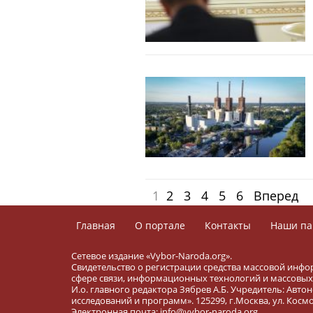
1
2
3
4
5
6
Вперед
Главная
О портале
Контакты
Наши па
Сетевое издание «Vybor-Naroda.org».
Свидетельство о регистрации средства массовой инфо
сфере связи, информационных технологий и массовых 
И.о. главного редактора Зябрев А.Б. Учредитель: Ав
исследований и программ». 125299, г.Москва, ул. Космона
Электронная почта: info@vybor-naroda.org.