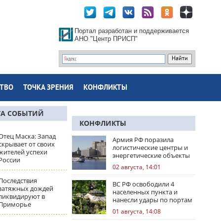
Портал разработан и поддерживается
АНО "Центр ПРИСП"
ТВО
ТОЧКА ЗРЕНИЯ
КОНФЛИКТЫ
ТА СОБЫТИЙ
КОНФЛИКТЫ
Отец Маска: Запад
Армия РФ поразила
скрывает от своих
логистические центры и
жителей успехи
энергетические объекты
России
Украины
02 августа, 14:01
Последствия
ВС РФ освободили 4
затяжных дождей
населенных пункта и
ликвидируют в
нанесли удары по портам
Приморье
Одессы
01 августа, 14:08