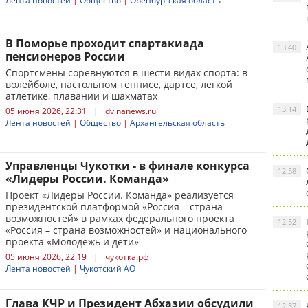
Лента новостей
|
Общество
|
Оренбургская область
В Поморье проходит спартакиада
13:40
пенсионеров России
Спортсмены соревнуются в шести видах спорта: в
волейболе, настольном теннисе, дартсе, легкой
атлетике, плавании и шахматах
13:14
05 июня 2026, 22:31
|
dvinanews.ru
Лента новостей
|
Общество
|
Архангельская область
Управленцы Чукотки - в финале конкурса
12:58
«Лидеры России. Команда»
Проект «Лидеры России. Команда» реализуется
президентской платформой «Россия – страна
возможностей» в рамках федерального проекта
12:52
«Россия – страна возможностей» и национального
проекта «Молодежь и дети»
05 июня 2026, 22:19
|
чукотка.рф
Лента новостей
|
Чукотский АО
Глава КЧР и Президент Абхазии обсудили
12:37