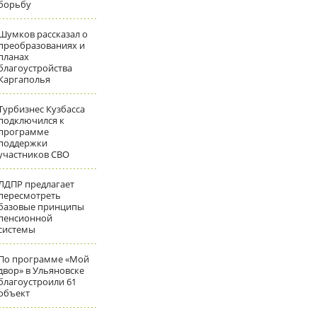
борьбу
Шумков рассказал о
преобразованиях и
планах
благоустройства
Каргаполья
Турбизнес Кузбасса
подключился к
программе
поддержки
участников СВО
ЛДПР предлагает
пересмотреть
базовые принципы
пенсионной
системы
По программе «Мой
двор» в Ульяновске
благоустроили 61
объект