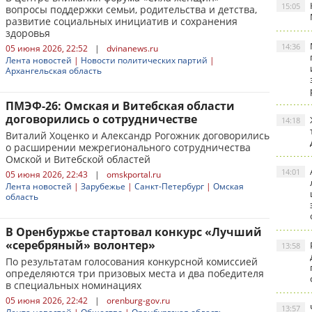
15:05
вопросы поддержки семьи, родительства и детства,
развитие социальных инициатив и сохранения
здоровья
14:36
05 июня 2026, 22:52
|
dvinanews.ru
Лента новостей
|
Новости политических партий
|
Архангельская область
ПМЭФ-26: Омская и Витебская области
договорились о сотрудничестве
14:18
Виталий Хоценко и Александр Рогожник договорились
о расширении межрегионального сотрудничества
Омской и Витебской областей
14:01
05 июня 2026, 22:43
|
omskportal.ru
Лента новостей
|
Зарубежье
|
Санкт-Петербург
|
Омская
область
В Оренбуржье стартовал конкурс «Лучший
«серебряный» волонтер»
13:58
По результатам голосования конкурсной комиссией
определяются три призовых места и два победителя
в специальных номинациях
05 июня 2026, 22:42
|
orenburg-gov.ru
13:57