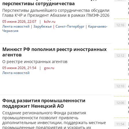
перспективы сотрудничества
Перспективы дальнейшего сотрудничества обсудили
Глава КЧР и Президент Абхазии в рамках ПМЭФ-2026
05 июня 2026, 22:07
|
kchr.ru
12:16
Лента новостей
|
Зарубежье
|
Санкт-Петербург
|
Карачаево-
Черкесия
Минюст РФ пополнил реестр иностранных
агентов
12:12
О реестре иностранных агентов
05 июня 2026, 21:54
|
gov.ru
Лента новостей
12:10
Фонд развития промышленности
12:06
поддержит Ненецкий АО
Создание регионального Фонда развития
промышленности позволит привлечь
дополнительные инвестиции, поддержать местные
11:54
промышленные предприятия и ускорить их