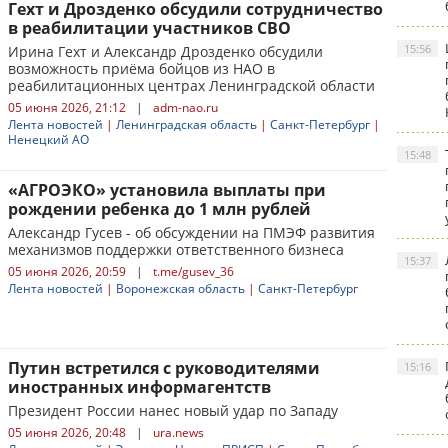
Гехт и Дрозденко обсудили сотрудничество
в реабилитации участников СВО
15:56
Ирина Гехт и Александр Дрозденко обсудили
возможность приёма бойцов из НАО в
реабилитационных центрах Ленинградской области
05 июня 2026, 21:12
|
adm-nao.ru
Лента новостей
|
Ленинградская область
|
Санкт-Петербург
|
Ненецкий АО
15:48
«АГРОЭКО» установила выплаты при
рождении ребенка до 1 млн рублей
Александр Гусев - об обсуждении на ПМЭФ развития
механизмов поддержки ответственного бизнеса
15:37
05 июня 2026, 20:59
|
t.me/gusev_36
Лента новостей
|
Воронежская область
|
Санкт-Петербург
Путин встретился с руководителями
15:16
иностранных информагентств
Президент России нанес новый удар по Западу
05 июня 2026, 20:48
|
ura.news