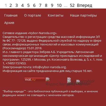
1
2
3
4
5
6
7
8
9
10
...
52
Вперед
Главная
О портале
Контакты
Наши партнёры
Архив
Сетевое издание «Vybor-Naroda.org».
Свидетельство о регистрации средства массовой информации ЭЛ
№ ФС 77 - 72128, выдано Федеральной службой по надзору в сфере
связи, информационных технологий и массовых коммуникаций
(Роскомнадзор) 15.01.2018.
И.о. главного редактора Зябрев А.Б. Учредитель: Автономная
некоммерческая организация «Центр прикладных исследований и
программ». 125299, г.Москва, ул. Космонавта Волкова, д. 5, к. 1, пом.
1, +74951157453.
Электронная почта: info@vybor-naroda.org.
Информация на сайте предназначена для лиц старше 16 лет.
"Выбор народа"" - это библиотека публикаций о выборах, и мнение
редакции может не совпадать с мнением авторов.