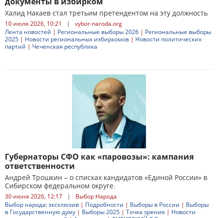
документы в избирком
Халид Накаев стал третьим претендентом на эту должность
10 июля 2026, 10:21
|
vybor-naroda.org
Лента новостей
|
Региональные выборы 2026
|
Региональные выборы
2025
|
Новости региональных избиркомов
|
Новости политических
партий
|
Чеченская республика
Губернаторы СФО как «паровозы»: кампания
ответственности
Андрей Трошкин – о списках кандидатов «Единой России» в
Сибирском федеральном округе.
30 июня 2026, 12:17
|
Выбор Народа
Выбор народа: эксклюзив
|
Подробности
|
Выборы в России
|
Выборы
в Государственную думу
|
Выборы 2025
|
Точка зрения
|
Новости