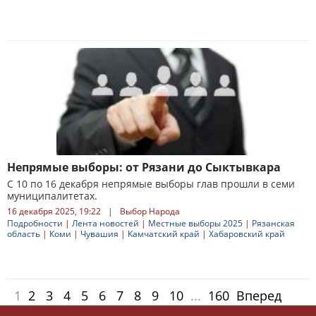
Непрямые выборы: от Рязани до Сыктывкара
С 10 по 16 декабря непрямые выборы глав прошли в семи
муниципалитетах.
16 декабря 2025, 19:22
|
Выбор Народа
Подробности
|
Лента новостей
|
Местные выборы 2025
|
Рязанская
область
|
Коми
|
Чувашия
|
Камчатский край
|
Хабаровский край
1
2
3
4
5
6
7
8
9
10
...
160
Вперед