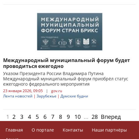
Международный муниципальный форум будет
проводиться ежегодно
Указом Президента России Владимира Путина
Международный муниципальный форум приобрёл статус
ежегодного федерального мероприятия
23 января 2026, 09:05
|
gov.ru
Лента новостей
|
Зарубежье
|
Думские будни
1
2
3
4
5
6
7
8
9
10
...
28
Вперед
Главная
О портале
Контакты
Наши партнёры