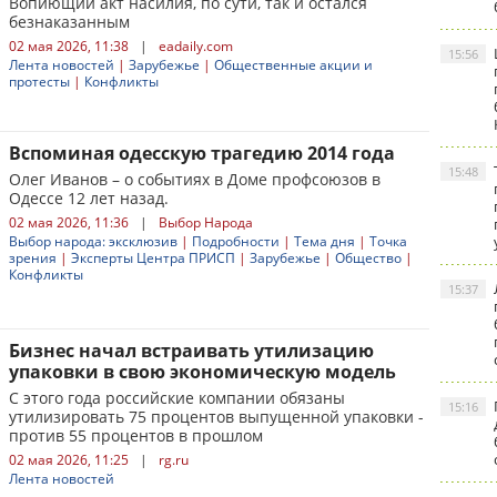
Вопиющий акт насилия, по сути, так и остался
безнаказанным
02 мая 2026, 11:38
|
eadaily.com
15:56
Лента новостей
|
Зарубежье
|
Общественные акции и
протесты
|
Конфликты
Вспоминая одесскую трагедию 2014 года
15:48
Олег Иванов – о событиях в Доме профсоюзов в
Одессе 12 лет назад.
02 мая 2026, 11:36
|
Выбор Народа
Выбор народа: эксклюзив
|
Подробности
|
Тема дня
|
Точка
зрения
|
Эксперты Центра ПРИСП
|
Зарубежье
|
Общество
|
Конфликты
15:37
Бизнес начал встраивать утилизацию
упаковки в свою экономическую модель
С этого года российские компании обязаны
15:16
утилизировать 75 процентов выпущенной упаковки -
против 55 процентов в прошлом
02 мая 2026, 11:25
|
rg.ru
Лента новостей