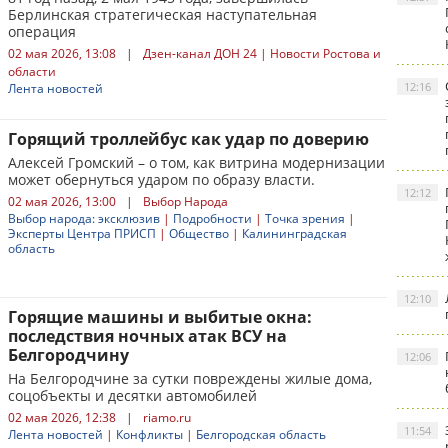
Берлинская стратегическая наступательная
операция
02 мая 2026, 13:08
|
Дзен-канал ДОН 24 | Новости Ростова и
области
12:16
Лента новостей
Горящий троллейбус как удар по доверию
Алексей Громский – о том, как витрина модернизации
может обернуться ударом по образу власти.
12:12
02 мая 2026, 13:00
|
Выбор Народа
Выбор народа: эксклюзив
|
Подробности
|
Точка зрения
|
Эксперты Центра ПРИСП
|
Общество
|
Калининградская
область
12:10
Горящие машины и выбитые окна:
последствия ночных атак ВСУ на
Белгородчину
12:06
На Белгородчине за сутки повреждены жилые дома,
соцобъекты и десятки автомобилей
02 мая 2026, 12:38
|
riamo.ru
11:54
Лента новостей
|
Конфликты
|
Белгородская область