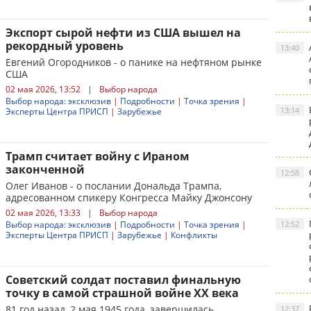
Экспорт сырой нефти из США вышел на
рекордный уровень
13:40
Евгений Огородников - о панике на нефтяном рынке
США
02 мая 2026, 13:52
|
Выбор народа
Выбор народа: эксклюзив
|
Подробности
|
Точка зрения
|
13:14
Эксперты Центра ПРИСП
|
Зарубежье
Трамп считает войну с Ираном
законченной
12:58
Олег Иванов - о послании Дональда Трампа,
адресованном спикеру Конгресса Майку Джонсону
02 мая 2026, 13:33
|
Выбор народа
Выбор народа: эксклюзив
|
Подробности
|
Точка зрения
|
12:52
Эксперты Центра ПРИСП
|
Зарубежье
|
Конфликты
Советский солдат поставил финальную
точку в самой страшной войне XX века
81 год назад, 2 мая 1945 года, завершилась
12:37