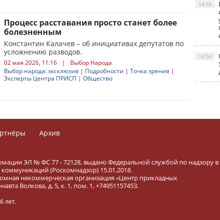
14:59
Процесс расставания просто станет более
болезненным
Константин Калачев – об инициативах депутатов по
усложнению разводов.
14:54
02 мая 2026, 11:16
|
Выбор Народа
Выбор народа: эксклюзив
|
Подробности
|
Точка зрения
|
Эксперты Центра ПРИСП
|
Общество
ртнёры
Архив
рмации ЭЛ № ФС 77 - 72128, выдано Федеральной службой по надзору в
коммуникаций (Роскомнадзор) 15.01.2018.
тономная некоммерческая организация «Центр прикладных
вта Волкова, д. 5, к. 1, пом. 1, +74951157453.
 лет.