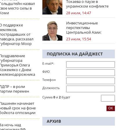
Токаева о паузе в
Гольдштейн назвал
украинском конфликте
свое место силы в
Коми
28 июля, 14:47
Инвестиционные
О поддержке
перспективы
земляков,
Центральной Азии:
пострадавших от
региональные тренды
паводка, рассказал
23 июля, 15:54
губернатор Моор
ПОДПИСКА НА ДАЙДЖЕСТ
Поздравление
губернатора
E-mail*:
Приморья Олега
Кожемяко с Днем
ФИО
железнодорожника
Телефон
ЛДПР – в роли
Должность
партии перемен
Сумма
0
и
2
будет
Пашинян начинает
новый срок на фоне
бойкота оппозиции
АРХИВ
За ночь над
регионами РФ