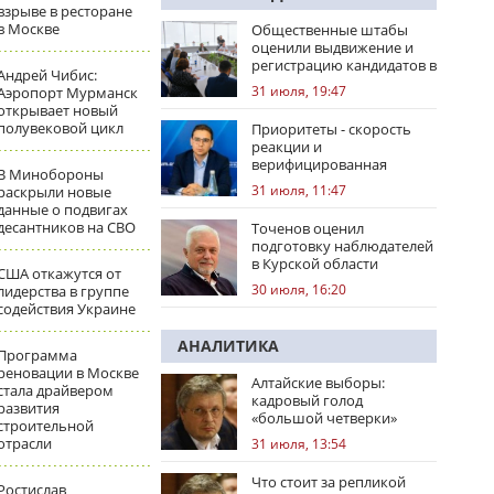
взрыве в ресторане
в Москве
Общественные штабы
оценили выдвижение и
регистрацию кандидатов в
Андрей Чибис:
регионах
31 июля, 19:47
Аэропорт Мурманск
открывает новый
полувековой цикл
Приоритеты - скорость
реакции и
верифицированная
В Минобороны
правовая позиция
31 июля, 11:47
раскрыли новые
данные о подвигах
десантников на СВО
Точенов оценил
подготовку наблюдателей
в Курской области
США откажутся от
30 июля, 16:20
лидерства в группе
содействия Украине
АНАЛИТИКА
Программа
реновации в Москве
Алтайские выборы:
стала драйвером
кадровый голод
развития
«большой четверки»
строительной
отрасли
31 июля, 13:54
Что стоит за репликой
Ростислав