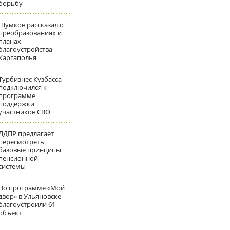
борьбу
Шумков рассказал о
преобразованиях и
планах
благоустройства
Каргаполья
Турбизнес Кузбасса
подключился к
программе
поддержки
участников СВО
ЛДПР предлагает
пересмотреть
базовые принципы
пенсионной
системы
По программе «Мой
двор» в Ульяновске
благоустроили 61
объект