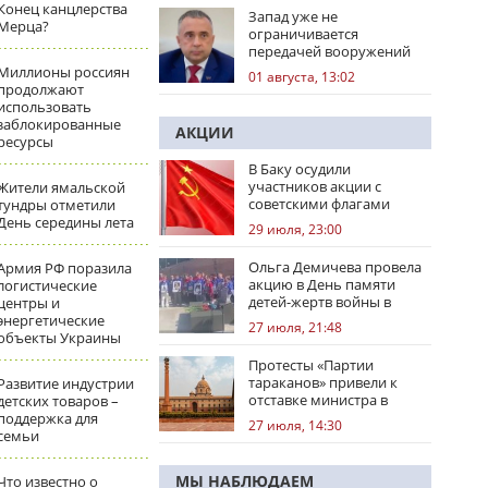
Конец канцлерства
Запад уже не
Мерца?
ограничивается
передачей вооружений
Миллионы россиян
01 августа, 13:02
продолжают
использовать
заблокированные
АКЦИИ
ресурсы
В Баку осудили
участников акции с
Жители ямальской
советскими флагами
тундры отметили
День середины лета
29 июля, 23:00
Ольга Демичева провела
Армия РФ поразила
акцию в День памяти
логистические
детей-жертв войны в
центры и
Донбассе
энергетические
27 июля, 21:48
объекты Украины
Протесты «Партии
тараканов» привели к
Развитие индустрии
отставке министра в
детских товаров –
Индии
поддержка для
27 июля, 14:30
семьи
МЫ НАБЛЮДАЕМ
Что известно о