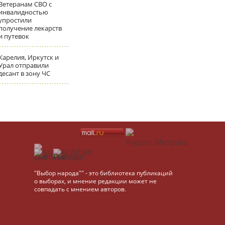
Ветеранам СВО с
инвалидностью
упростили
получение лекарств
и путевок
Карелия, Иркутск и
Урал отправили
десант в зону ЧС
"Выбор народа"" - это библиотека публикаций
о выборах, и мнение редакции может не
совпадать с мнением авторов.