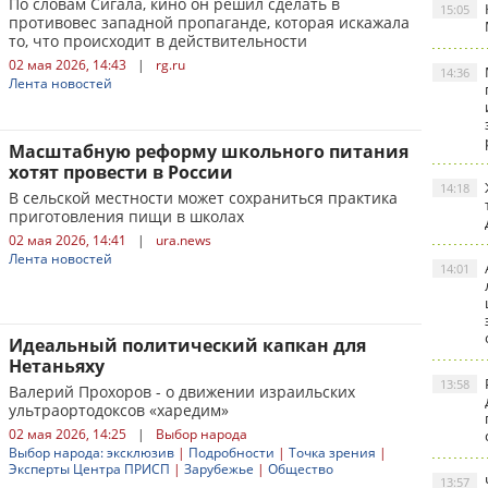
По словам Сигала, кино он решил сделать в
15:05
противовес западной пропаганде, которая искажала
то, что происходит в действительности
02 мая 2026, 14:43
|
rg.ru
14:36
Лента новостей
Масштабную реформу школьного питания
хотят провести в России
14:18
В сельской местности может сохраниться практика
приготовления пищи в школах
02 мая 2026, 14:41
|
ura.news
Лента новостей
14:01
Идеальный политический капкан для
Нетаньяху
13:58
Валерий Прохоров - о движении израильских
ультраортодоксов «харедим»
02 мая 2026, 14:25
|
Выбор народа
Выбор народа: эксклюзив
|
Подробности
|
Точка зрения
|
Эксперты Центра ПРИСП
|
Зарубежье
|
Общество
13:57