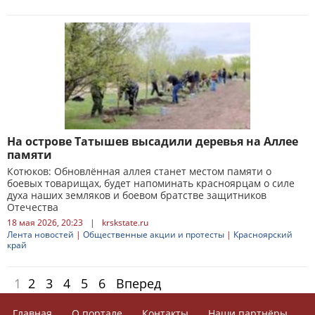
На острове Татышев высадили деревья на Аллее
памяти
Котюков: Обновлённая аллея станет местом памяти о
боевых товарищах, будет напоминать красноярцам о силе
духа наших земляков и боевом братстве защитников
Отечества
18 мая 2026, 20:23
|
krskstate.ru
Лента новостей
|
Общественные акции и протесты
|
Красноярский
край
1
2
3
4
5
6
Вперед
Главная
О портале
Контакты
Наши партнёры