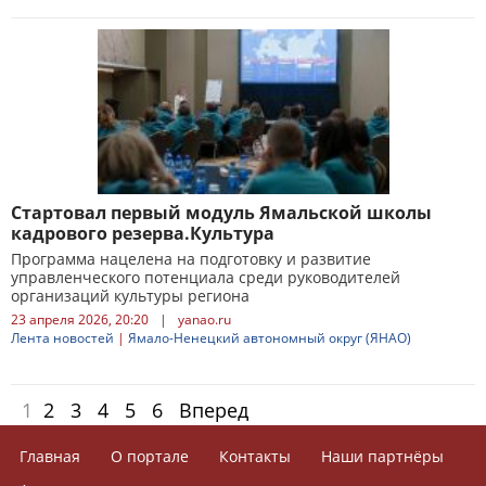
Стартовал первый модуль Ямальской школы
кадрового резерва.Культура
Программа нацелена на подготовку и развитие
управленческого потенциала среди руководителей
организаций культуры региона
23 апреля 2026, 20:20
|
yanao.ru
Лента новостей
|
Ямало-Ненецкий автономный округ (ЯНАО)
1
2
3
4
5
6
Вперед
Главная
О портале
Контакты
Наши партнёры