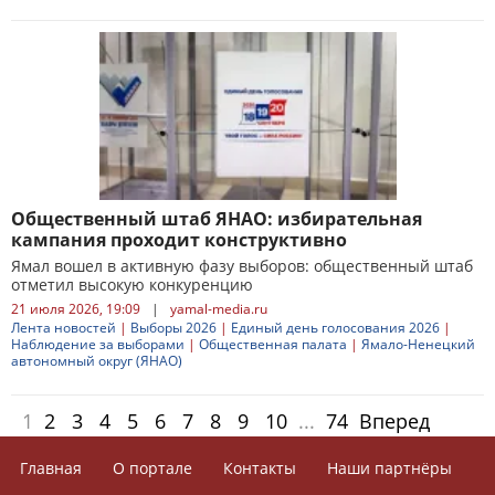
Общественный штаб ЯНАО: избирательная
кампания проходит конструктивно
Ямал вошел в активную фазу выборов: общественный штаб
отметил высокую конкуренцию
21 июля 2026, 19:09
|
yamal-media.ru
Лента новостей
|
Выборы 2026
|
Единый день голосования 2026
|
Наблюдение за выборами
|
Общественная палата
|
Ямало-Ненецкий
автономный округ (ЯНАО)
1
2
3
4
5
6
7
8
9
10
...
74
Вперед
Главная
О портале
Контакты
Наши партнёры