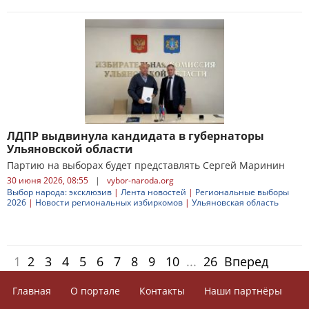
ЛДПР выдвинула кандидата в губернаторы
Ульяновской области
Партию на выборах будет представлять Сергей Маринин
30 июня 2026, 08:55
|
vybor-naroda.org
Выбор народа: эксклюзив
|
Лента новостей
|
Региональные выборы
2026
|
Новости региональных избиркомов
|
Ульяновская область
1
2
3
4
5
6
7
8
9
10
...
26
Вперед
Главная
О портале
Контакты
Наши партнёры