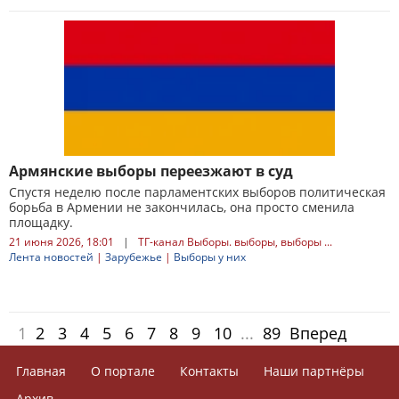
Армянские выборы переезжают в суд
Спустя неделю после парламентских выборов политическая
борьба в Армении не закончилась, она просто сменила
площадку.
21 июня 2026, 18:01
|
ТГ-канал Выборы. выборы, выборы ...
Лента новостей
|
Зарубежье
|
Выборы у них
1
2
3
4
5
6
7
8
9
10
...
89
Вперед
Главная
О портале
Контакты
Наши партнёры
Архив