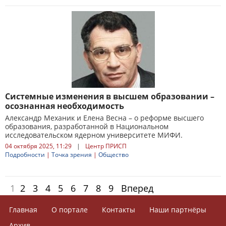
Системные изменения в высшем образовании –
осознанная необходимость
Александр Механик и Елена Весна – о реформе высшего
образования, разработанной в Национальном
исследовательском ядерном университете МИФИ.
04 октября 2025, 11:29
|
Центр ПРИСП
Подробности
|
Точка зрения
|
Общество
1
2
3
4
5
6
7
8
9
Вперед
Главная
О портале
Контакты
Наши партнёры
Архив