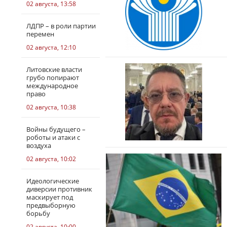
02 августа, 13:58
ЛДПР – в роли партии
перемен
02 августа, 12:10
Литовские власти
грубо попирают
международное
право
02 августа, 10:38
Войны будущего –
роботы и атаки с
воздуха
02 августа, 10:02
Идеологические
диверсии противник
маскирует под
предвыборную
борьбу
02 августа, 10:00