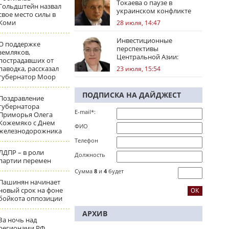
Токаева о паузе в
Гольдштейн назвал
украинском конфликте
свое место силы в
Коми
28 июля, 14:47
Инвестиционные
О поддержке
перспективы
земляков,
Центральной Азии:
пострадавших от
региональные тренды
паводка, рассказал
23 июля, 15:54
губернатор Моор
ПОДПИСКА НА ДАЙДЖЕСТ
Поздравление
губернатора
E-mail*:
Приморья Олега
Кожемяко с Днем
ФИО
железнодорожника
Телефон
ЛДПР – в роли
Должность
партии перемен
Сумма
8
и
4
будет
Пашинян начинает
новый срок на фоне
бойкота оппозиции
АРХИВ
За ночь над
регионами РФ