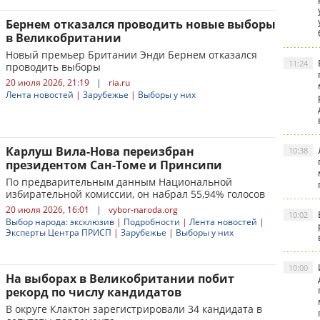
Бернем отказался проводить новые выборы
в Великобритании
Новый премьер Британии Энди Бернем отказался
11:24
проводить выборы
20 июля 2026, 21:19
|
ria.ru
Лента новостей
|
Зарубежье
|
Выборы у них
Карлуш Вила-Нова переизбран
10:38
президентом Сан-Томе и Принсипи
По предварительным данным Национальной
избирательной комиссии, он набрал 55,94% голосов
20 июля 2026, 16:01
|
vybor-naroda.org
10:02
Выбор народа: эксклюзив
|
Подробности
|
Лента новостей
|
Эксперты Центра ПРИСП
|
Зарубежье
|
Выборы у них
10:00
На выборах в Великобритании побит
рекорд по числу кандидатов
В округе Клактон зарегистрировали 34 кандидата в