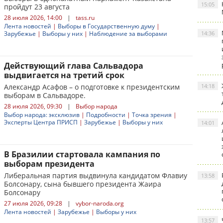
15:05
пройдут 23 августа
28 июля 2026, 14:00
|
tass.ru
Лента новостей
|
Выборы в Государственную думу
|
Зарубежье
|
Выборы у них
|
Наблюдение за выборами
14:36
Действующий глава Сальвадора
выдвигается на третий срок
Александр Асафов – о подготовке к президентским
14:18
выборам в Сальвадоре.
28 июля 2026, 09:30
|
Выбор народа
Выбор народа: эксклюзив
|
Подробности
|
Точка зрения
|
Эксперты Центра ПРИСП
|
Зарубежье
|
Выборы у них
14:01
В Бразилии стартовала кампания по
выборам президента
Либеральная партия выдвинула кандидатом Флавиу
13:58
Болсонару, сына бывшего президента Жаира
Болсонару
27 июля 2026, 09:28
|
vybor-naroda.org
Лента новостей
|
Зарубежье
|
Выборы у них
13:57