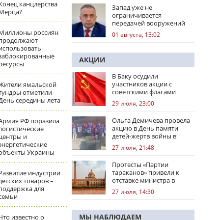
Конец канцлерства
Запад уже не
Мерца?
ограничивается
передачей вооружений
Миллионы россиян
01 августа, 13:02
продолжают
использовать
заблокированные
АКЦИИ
ресурсы
В Баку осудили
участников акции с
Жители ямальской
советскими флагами
тундры отметили
День середины лета
29 июля, 23:00
Ольга Демичева провела
Армия РФ поразила
акцию в День памяти
логистические
детей-жертв войны в
центры и
Донбассе
энергетические
27 июля, 21:48
объекты Украины
Протесты «Партии
тараканов» привели к
Развитие индустрии
отставке министра в
детских товаров –
Индии
поддержка для
27 июля, 14:30
семьи
МЫ НАБЛЮДАЕМ
Что известно о