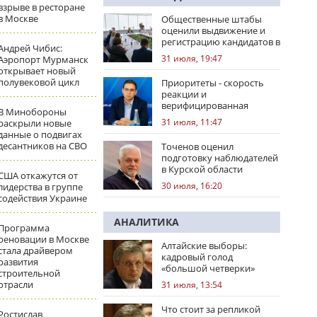
взрыве в ресторане
в Москве
Общественные штабы
оценили выдвижение и
регистрацию кандидатов в
Андрей Чибис:
регионах
31 июля, 19:47
Аэропорт Мурманск
открывает новый
полувековой цикл
Приоритеты - скорость
реакции и
верифицированная
В Минобороны
правовая позиция
31 июля, 11:47
раскрыли новые
данные о подвигах
десантников на СВО
Точенов оценил
подготовку наблюдателей
в Курской области
США откажутся от
30 июля, 16:20
лидерства в группе
содействия Украине
АНАЛИТИКА
Программа
реновации в Москве
Алтайские выборы:
стала драйвером
кадровый голод
развития
«большой четверки»
строительной
отрасли
31 июля, 13:54
Что стоит за репликой
Ростислав