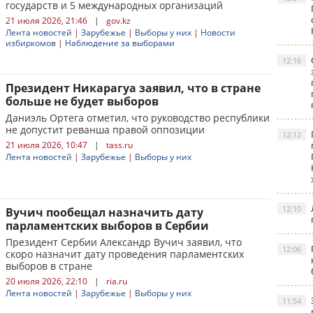
государств и 5 международных организаций
21 июля 2026, 21:46
|
gov.kz
Лента новостей
|
Зарубежье
|
Выборы у них
|
Новости
избиркомов
|
Наблюдение за выборами
12:16
Президент Никарагуа заявил, что в стране
больше не будет выборов
Даниэль Ортега отметил, что руководство республики
не допустит реванша правой оппозиции
12:12
21 июля 2026, 10:47
|
tass.ru
Лента новостей
|
Зарубежье
|
Выборы у них
12:10
Вучич пообещал назначить дату
парламентских выборов в Сербии
Президент Сербии Александр Вучич заявил, что
12:06
скоро назначит дату проведения парламентских
выборов в стране
20 июля 2026, 22:10
|
ria.ru
Лента новостей
|
Зарубежье
|
Выборы у них
11:54