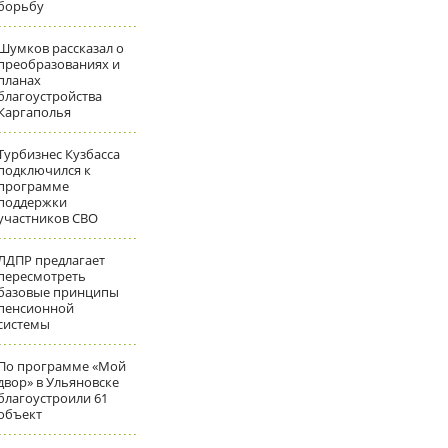
борьбу
Шумков рассказал о
преобразованиях и
планах
благоустройства
Каргаполья
Турбизнес Кузбасса
подключился к
программе
поддержки
участников СВО
ЛДПР предлагает
пересмотреть
базовые принципы
пенсионной
системы
По программе «Мой
двор» в Ульяновске
благоустроили 61
объект