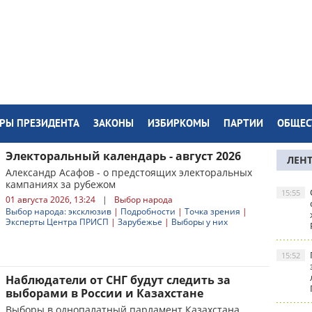
РЫ ПРЕЗИДЕНТА
ЗАКОНЫ
ИЗБИРКОМЫ
ПАРТИИ
ОБЩЕС
Электоральный календарь - август 2026
ЛЕН
Александр Асафов - о предстоящих электоральных
кампаниях за рубежом
15:55
01 августа 2026, 13:24
|
Выбор народа
Выбор народа: эксклюзив
|
Подробности
|
Точка зрения
|
Эксперты Центра ПРИСП
|
Зарубежье
|
Выборы у них
15:52
Наблюдатели от СНГ будут следить за
выборами в России и Казахстане
Выборы в однопалатный парламент Казахстана