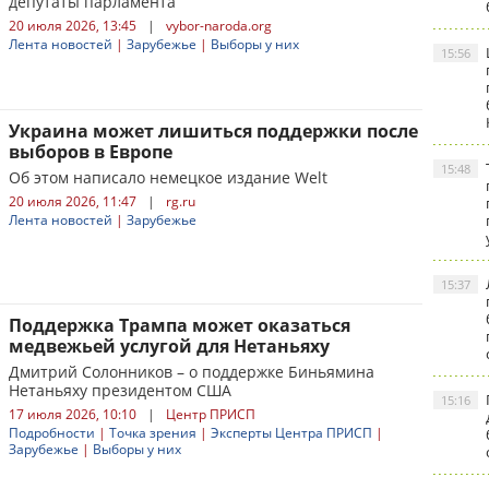
депутаты парламента
20 июля 2026, 13:45
|
vybor-naroda.org
Лента новостей
|
Зарубежье
|
Выборы у них
15:56
Украина может лишиться поддержки после
выборов в Европе
15:48
Об этом написало немецкое издание Welt
20 июля 2026, 11:47
|
rg.ru
Лента новостей
|
Зарубежье
15:37
Поддержка Трампа может оказаться
медвежьей услугой для Нетаньяху
Дмитрий Солонников – о поддержке Биньямина
Нетаньяху президентом США
15:16
17 июля 2026, 10:10
|
Центр ПРИСП
Подробности
|
Точка зрения
|
Эксперты Центра ПРИСП
|
Зарубежье
|
Выборы у них