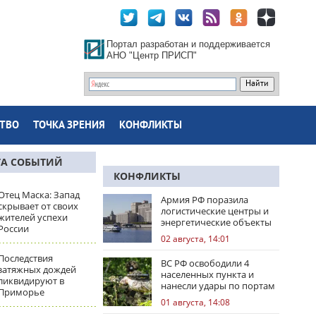
Портал разработан и поддерживается
АНО "Центр ПРИСП"
ТВО
ТОЧКА ЗРЕНИЯ
КОНФЛИКТЫ
ТА СОБЫТИЙ
КОНФЛИКТЫ
Отец Маска: Запад
Армия РФ поразила
скрывает от своих
логистические центры и
жителей успехи
энергетические объекты
России
Украины
02 августа, 14:01
Последствия
ВС РФ освободили 4
затяжных дождей
населенных пункта и
ликвидируют в
нанесли удары по портам
Приморье
Одессы
01 августа, 14:08