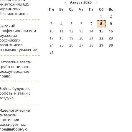
«
Август 2026 »
уничтожили 635
украинских
Пн
Вт
Ср
Чт
Пт
Сб
Вс
беспилотников
1
2
3
4
5
6
7
8
9
Высокий
профессионализм и
10
11
12
13
14
15
16
мужество
17
18
19
20
21
22
23
российских
десантников
24
25
26
27
28
29
30
вызывают уважение
31
Литовские власти
грубо попирают
международное
право
Войны будущего –
роботы и атаки с
воздуха
Идеологические
диверсии
противник
маскирует под
предвыборную