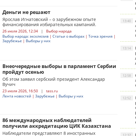
Деньги не решают
Ярослав Игнатовский – о зарубежном опыте
13:40
финансирования избирательных кампаний.
26 июля 2026, 12:34
|
Выбор народа
Выбор народа: эксклюзив
|
Статьи о выборах
|
Точка зрения
|
Зарубежье
|
Выборы у них
13:14
Внеочередные выборы в парламент Сербии
пройдут осенью
12:58
Об этом заявил сербский президент Александар
Вучич
23 июля 2026, 16:50
|
tass.ru
Лента новостей
|
Зарубежье
|
Выборы у них
12:52
86 международных наблюдателей
получили аккредитацию ЦИК Казахстана
Наблюдатели представляют 8 иностранных
12:37