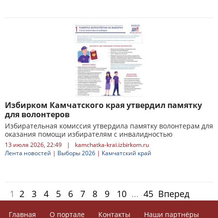
Избирком Камчатского края утвердил памятку
для волонтеров
Избирательная комиссия утвердила памятку волонтерам для
оказания помощи избирателям с инвалидностью
13 июля 2026, 22:49
|
kamchatka-krai.izbirkom.ru
Лента новостей
|
Выборы 2026
|
Камчатский край
1
2
3
4
5
6
7
8
9
10
...
45
Вперед
Главная
О портале
Контакты
Наши партнёры