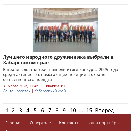
Лучшего народного дружинника выбрали в
Хабаровском крае
В правительстве края подвели итоги конкурса 2025 года
среди активистов, помогающих полиции в охране
общественного порядка
31 марта 2026, 11:46
|
khabkrai.ru
Лента новостей
|
Хабаровский край
1
2
3
4
5
6
7
8
9
10
...
15
Вперед
Главная
О портале
Контакты
Наши партнёры