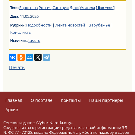
Евросоюз
Россия
Санкции
Дети
Учителя
Теги:
[ Все теги ]
11.05.2026
Дата:
Подробности
|
Лента новостей
|
Зарубежье
|
Рубрики:
Конфликты
tass.ru
Источник:
Печать
Главная
О портале
Контакты
Наши партнёры
Архив
Сетевое издание «Vybor-Naroda.org».
Свидетельство о регистрации средства массовой информации ЭЛ
№ ФС 77 - 72128, выдано Федеральной службой по надзору в сфере