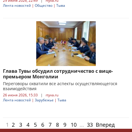
29 июня 2026, 22:49
|
rtyva.ru
Лента новостей
|
Общество
|
Тыва
Глава Тувы обсудил сотрудничество с вице-
премьером Монголии
Переговоры охватили все аспекты осуществляющегося
взаимодействия
26 июня 2026, 15:33
|
rtyva.ru
Лента новостей
|
Зарубежье
|
Тыва
1
2
3
4
5
6
7
8
9
10
...
33
Вперед