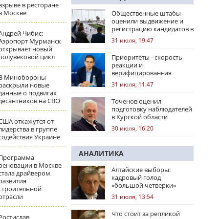
взрыве в ресторане
в Москве
Общественные штабы
оценили выдвижение и
регистрацию кандидатов в
Андрей Чибис:
регионах
31 июля, 19:47
Аэропорт Мурманск
открывает новый
полувековой цикл
Приоритеты - скорость
реакции и
верифицированная
В Минобороны
правовая позиция
31 июля, 11:47
раскрыли новые
данные о подвигах
десантников на СВО
Точенов оценил
подготовку наблюдателей
в Курской области
США откажутся от
30 июля, 16:20
лидерства в группе
содействия Украине
АНАЛИТИКА
Программа
реновации в Москве
Алтайские выборы:
стала драйвером
кадровый голод
развития
«большой четверки»
строительной
отрасли
31 июля, 13:54
Что стоит за репликой
Ростислав