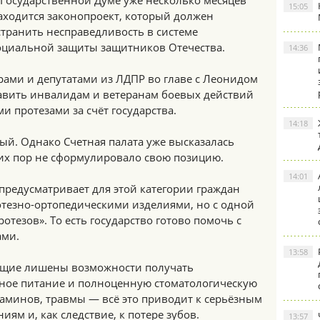
 Государственной Думе уже несколько месяцев
15:05
аходится законопроект, который должен
странить несправедливость в системе
оциальной защиты защитников Отечества.
14:36
рами и депутатами из ЛДПР во главе с Леонидом
тавить инвалидам и ветеранам боевых действий
и протезами за счёт государства.
14:18
ый. Однако Счетная палата уже высказалась
сих пор не сформулировало свою позицию.
14:01
 предусматривает для этой категории граждан
отезно-ортопедическими изделиями, но с одной
отезов». То есть государство готово помочь с
ами.
13:58
ащие лишены возможности получать
ное питание и полноценную стоматологическую
таминов, травмы — всё это приводит к серьёзным
ям и, как следствие, к потере зубов.
13:57