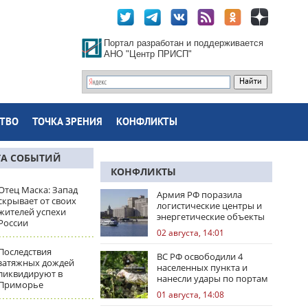
Портал разработан и поддерживается
АНО "Центр ПРИСП"
ТВО
ТОЧКА ЗРЕНИЯ
КОНФЛИКТЫ
ТА СОБЫТИЙ
КОНФЛИКТЫ
Отец Маска: Запад
Армия РФ поразила
скрывает от своих
логистические центры и
жителей успехи
энергетические объекты
России
Украины
02 августа, 14:01
Последствия
ВС РФ освободили 4
затяжных дождей
населенных пункта и
ликвидируют в
нанесли удары по портам
Приморье
Одессы
01 августа, 14:08