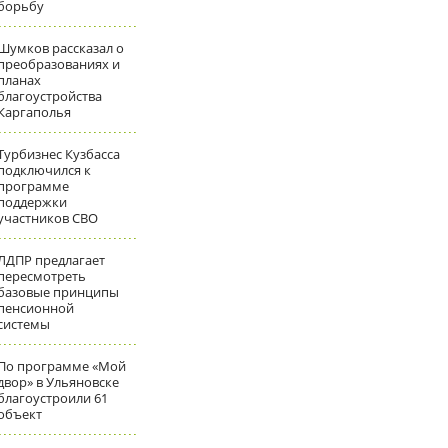
борьбу
Шумков рассказал о
преобразованиях и
планах
благоустройства
Каргаполья
Турбизнес Кузбасса
подключился к
программе
поддержки
участников СВО
ЛДПР предлагает
пересмотреть
базовые принципы
пенсионной
системы
По программе «Мой
двор» в Ульяновске
благоустроили 61
объект