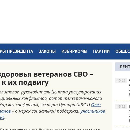
РЫ ПРЕЗИДЕНТА
ЗАКОНЫ
ИЗБИРКОМЫ
ПАРТИИ
ОБЩЕС
ЛЕН
здоровья ветеранов СВО –
 к их подвигу
15:55
олитолог, руководитель Центра урегулирования
оциальных конфликтов, автор телеграмм-канала
Мир как конфликт», эксперт Центра ПРИСП
Олег
15:52
ванов
– о мерах социальной поддержки
участников
ВО
.