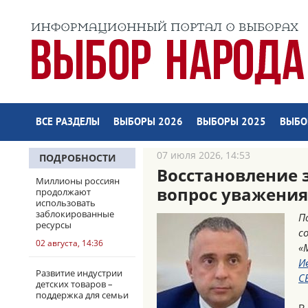
ВСЕ РАЗДЕЛЫ
ВЫБОРЫ 2026
ВЫБОРЫ 2025
ВЫБО
07 июля 2026, 14:53
ПОДРОБНОСТИ
Восстановление 
Миллионы россиян
вопрос уважения
продолжают
использовать
заблокированные
П
ресурсы
с
02 августа, 14:36
«
И
Развитие индустрии
С
детских товаров –
поддержка для семьи