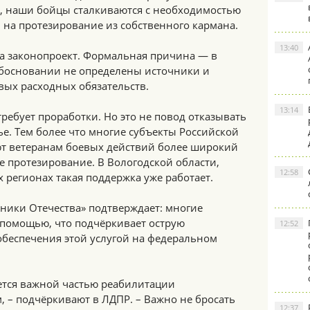
, наши бойцы сталкиваются с необходимостью
 на протезирование из собственного кармана.
13:40
ла законопроект. Формальная причина — в
босновании не определены источники и
ых расходных обязательств.
13:14
ребует проработки. Но это не повод отказывать
ье. Тем более что многие субъекты Российской
т ветеранам боевых действий более широкий
е протезирование. В Вологодской области,
12:58
 регионах такая поддержка уже работает.
ники Отечества» подтверждает: многие
 помощью, что подчёркивает острую
12:52
обеспечения этой услугой на федеральном
ется важной частью реабилитации
 – подчёркивают в ЛДПР. – Важно не бросать
12:37