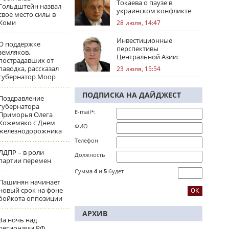
Токаева о паузе в
Гольдштейн назвал
украинском конфликте
свое место силы в
Коми
28 июля, 14:47
Инвестиционные
О поддержке
перспективы
земляков,
Центральной Азии:
пострадавших от
региональные тренды
паводка, рассказал
23 июля, 15:54
губернатор Моор
ПОДПИСКА НА ДАЙДЖЕСТ
Поздравление
губернатора
E-mail*:
Приморья Олега
Кожемяко с Днем
ФИО
железнодорожника
Телефон
ЛДПР – в роли
Должность
партии перемен
Сумма
4
и
5
будет
Пашинян начинает
новый срок на фоне
бойкота оппозиции
АРХИВ
За ночь над
регионами РФ