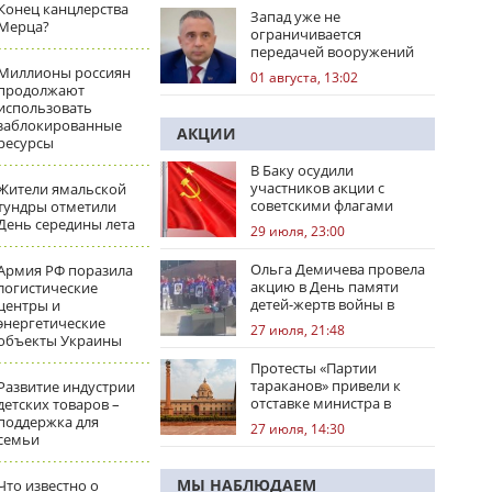
Конец канцлерства
Запад уже не
Мерца?
ограничивается
передачей вооружений
Миллионы россиян
01 августа, 13:02
продолжают
использовать
заблокированные
АКЦИИ
ресурсы
В Баку осудили
участников акции с
Жители ямальской
советскими флагами
тундры отметили
День середины лета
29 июля, 23:00
Ольга Демичева провела
Армия РФ поразила
акцию в День памяти
логистические
детей-жертв войны в
центры и
Донбассе
энергетические
27 июля, 21:48
объекты Украины
Протесты «Партии
тараканов» привели к
Развитие индустрии
отставке министра в
детских товаров –
Индии
поддержка для
27 июля, 14:30
семьи
МЫ НАБЛЮДАЕМ
Что известно о