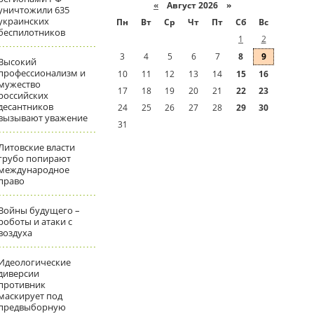
«
Август 2026 »
уничтожили 635
украинских
Пн
Вт
Ср
Чт
Пт
Сб
Вс
беспилотников
1
2
3
4
5
6
7
8
9
Высокий
профессионализм и
10
11
12
13
14
15
16
мужество
17
18
19
20
21
22
23
российских
десантников
24
25
26
27
28
29
30
вызывают уважение
31
Литовские власти
грубо попирают
международное
право
Войны будущего –
роботы и атаки с
воздуха
Идеологические
диверсии
противник
маскирует под
предвыборную