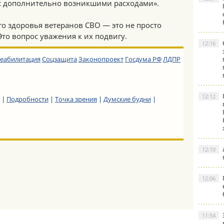
с дополнительно возникшими расходами».
о здоровья ветеранов СВО — это не просто
то вопрос уважения к их подвигу.
12:16
еабилитация
Соцзащита
Законопроект
Госдума РФ
ЛДПР
12:12
|
Подробности
|
Точка зрения
|
Думские будни
|
12:10
12:06
11:54