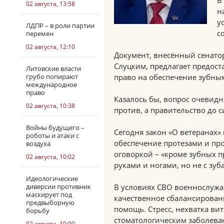
В
02 августа, 13:58
н
у
ЛДПР – в роли партии
с
перемен
02 августа, 12:10
Документ, внесённый сенато
Слуцким, предлагает предос
Литовские власти
грубо попирают
право на обеспечение зубным
международное
право
Казалось бы, вопрос очевидн
02 августа, 10:38
против, а правительство до 
Войны будущего –
Сегодня закон «О ветеранах»
роботы и атаки с
обеспечение протезами и пр
воздуха
оговоркой – «кроме зубных пр
02 августа, 10:02
руками и ногами, но не с зуб
Идеологические
диверсии противник
В условиях СВО военнослуж
маскирует под
качественное сбалансирован
предвыборную
помощь. Стресс, нехватка ви
борьбу
стоматологическим заболевани
02 августа, 10:00