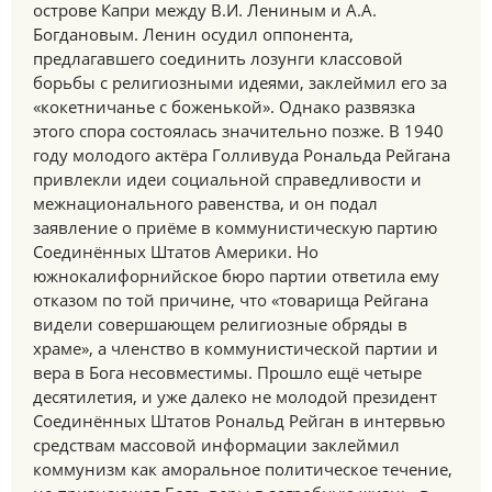
острове Капри между В.И. Лениным и А.А.
Богдановым. Ленин осудил оппонента,
предлагавшего соединить лозунги классовой
борьбы с религиозными идеями, заклеймил его за
«кокетничанье с боженькой». Однако развязка
этого спора состоялась значительно позже. В 1940
году молодого актёра Голливуда Рональда Рейгана
привлекли идеи социальной справедливости и
межнационального равенства, и он подал
заявление о приёме в коммунистическую партию
Соединённых Штатов Америки. Но
южнокалифорнийское бюро партии ответила ему
отказом по той причине, что «товарища Рейгана
видели совершающем религиозные обряды в
храме», а членство в коммунистической партии и
вера в Бога несовместимы. Прошло ещё четыре
десятилетия, и уже далеко не молодой президент
Соединённых Штатов Рональд Рейган в интервью
средствам массовой информации заклеймил
коммунизм как аморальное политическое течение,