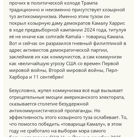
прочих в политической колоде Трампа
традиционно и неизменно присутствует козырной
туз антикоммунизма. Именно этим тузом он
покрыл козырную даму демократов Камалу Харрис
в ходе предвыборной кампании 2024 года, титулуя
её не иначе как сomrade Kamala – товарищ Камала.
Вот и сейчас он разразился гневный филиппикой в
адрес активистов демократической партии,
заклеймив их как коммунистов, а сам коммунизм
как «величайшую угрозу США со времен Первой
мировой войны, Второй мировой войны, Перл-
Харбора и 11 сентября»!
Безусловно, жупел коммунизма всё ещё вызывает
отрицательные эмоции американского электората,
сказывается столетие безудержной
антикоммунистической пропаганды. Но
эффективность этого козырного туза ослабевает. То,
что помогло победить «товарища Камалу», в этом
году не сработало на выборах мэра самого