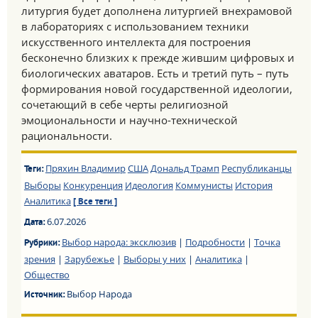
литургия будет дополнена литургией внехрамовой
в лабораториях с использованием техники
искусственного интеллекта для построения
бесконечно близких к прежде жившим цифровых и
биологических аватаров. Есть и третий путь – путь
формирования новой государственной идеологии,
сочетающий в себе черты религиозной
эмоциональности и научно-технической
рациональности.
Пряхин Владимир
США
Дональд Трамп
Республиканцы
Теги:
Выборы
Конкуренция
Идеология
Коммунисты
История
Аналитика
[ Все теги ]
6.07.2026
Дата:
Выбор народа: эксклюзив
|
Подробности
|
Точка
Рубрики:
зрения
|
Зарубежье
|
Выборы у них
|
Аналитика
|
Общество
Выбор Народа
Источник: