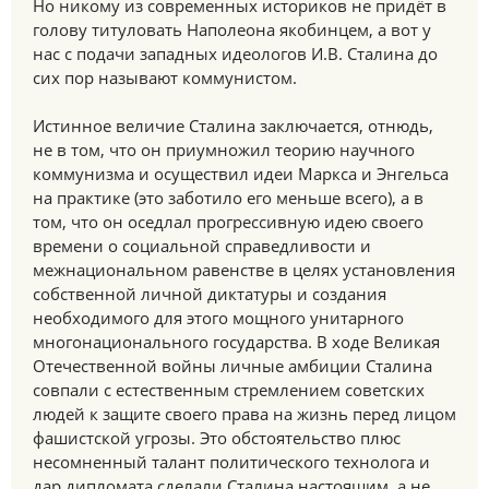
Но никому из современных историков не придёт в
голову титуловать Наполеона якобинцем, а вот у
нас с подачи западных идеологов И.В. Сталина до
сих пор называют коммунистом.
Истинное величие Сталина заключается, отнюдь,
не в том, что он приумножил теорию научного
коммунизма и осуществил идеи Маркса и Энгельса
на практике (это заботило его меньше всего), а в
том, что он оседлал прогрессивную идею своего
времени о социальной справедливости и
межнациональном равенстве в целях установления
собственной личной диктатуры и создания
необходимого для этого мощного унитарного
многонационального государства. В ходе Великая
Отечественной войны личные амбиции Сталина
совпали с естественным стремлением советских
людей к защите своего права на жизнь перед лицом
фашистской угрозы. Это обстоятельство плюс
несомненный талант политического технолога и
дар дипломата сделали Сталина настоящим, а не