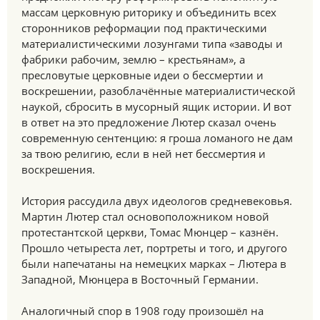
массам церковную риторику и объединить всех
сторонников реформации под практическими
материалистическими лозунгами типа «заводы и
фабрики рабочим, землю – крестьянам», а
пресловутые церковные идеи о бессмертии и
воскрешении, разоблачённые материалистической
наукой, сбросить в мусорный ящик истории. И вот
в ответ на это предложение Лютер сказал очень
современную сентенцию: я гроша ломаного не дам
за твою религию, если в ней нет бессмертия и
воскрешения.
История рассудила двух идеологов средневековья.
Мартин Лютер стал основоположником новой
протестантской церкви, Томас Мюнцер – казнён.
Прошло четыреста лет, портреты и того, и другого
были напечатаны на немецких марках – Лютера в
Западной, Мюнцера в Восточный Германии.
Аналогичный спор в 1908 году произошёл на