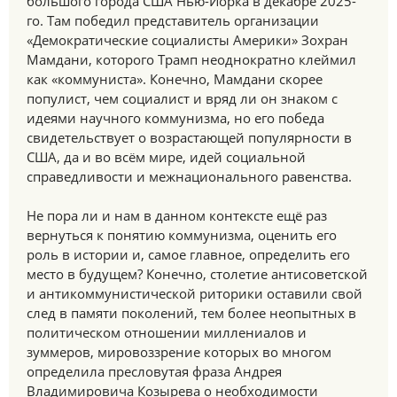
большого города США Нью-Йорка в декабре 2025-
го. Там победил представитель организации
«Демократические социалисты Америки» Зохран
Мамдани, которого Трамп неоднократно клеймил
как «коммуниста». Конечно, Мамдани скорее
популист, чем социалист и вряд ли он знаком с
идеями научного коммунизма, но его победа
свидетельствует о возрастающей популярности в
США, да и во всём мире, идей социальной
справедливости и межнационального равенства.
Не пора ли и нам в данном контексте ещё раз
вернуться к понятию коммунизма, оценить его
роль в истории и, самое главное, определить его
место в будущем? Конечно, столетие антисоветской
и антикоммунистической риторики оставили свой
след в памяти поколений, тем более неопытных в
политическом отношении миллениалов и
зуммеров, мировоззрение которых во многом
определила пресловутая фраза Андрея
Владимировича Козырева о необходимости