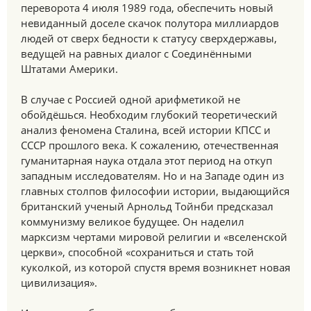
переворота 4 июля 1989 года, обеспечить новый
невиданный доселе скачок полутора миллиардов
людей от сверх бедности к статусу сверхдержавы,
ведущей на равных диалог с Соединёнными
Штатами Америки.
В случае с Россией одной арифметикой не
обойдёшься. Необходим глубокий теоретический
анализ феномена Сталина, всей истории КПСС и
СССР прошлого века. К сожалению, отечественная
гуманитарная наука отдала этот период на откуп
западным исследователям. Но и на Западе один из
главных столпов философии истории, выдающийся
британский ученый Арнольд Тойнби предсказал
коммунизму великое будущее. Он наделил
марксизм чертами мировой религии и «вселенской
церкви», способной «сохраниться и стать той
куколкой, из которой спустя время возникнет новая
цивилизация».