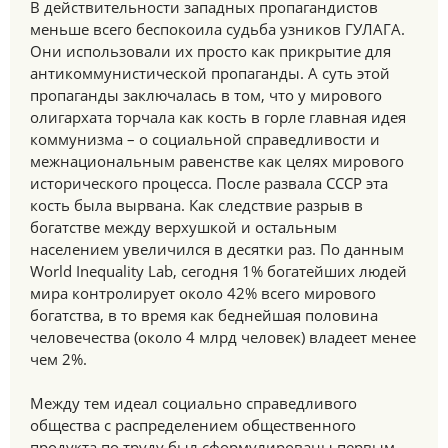
В действительности западных пропагандистов
меньше всего беспокоила судьба узников ГУЛАГА.
Они использовали их просто как прикрытие для
антикоммунистической пропаганды. А суть этой
пропаганды заключалась в том, что у мирового
олигархата торчала как кость в горле главная идея
коммунизма – о социальной справедливости и
межнациональным равенстве как целях мирового
исторического процесса. После развала СССР эта
кость была вырвана. Как следствие разрыв в
богатстве между верхушкой и остальным
населением увеличился в десятки раз. По данным
World Inequality Lab, сегодня 1% богатейших людей
мира контролирует около 42% всего мирового
богатства, в то время как беднейшая половина
человечества (около 4 млрд человек) владеет менее
чем 2%.
Между тем идеал социально справедливого
общества с распределением общественного
продукта по труду был сформулированы первым