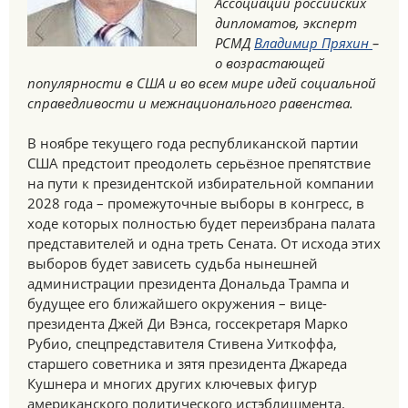
Ассоциации российских
дипломатов, эксперт
РСМД
Владимир Пряхин
–
о возрастающей
популярности в США и во всем мире идей социальной
справедливости и межнационального равенства.
В ноябре текущего года республиканской партии
США предстоит преодолеть серьёзное препятствие
на пути к президентской избирательной компании
2028 года – промежуточные выборы в конгресс, в
ходе которых полностью будет переизбрана палата
представителей и одна треть Сената. От исхода этих
выборов будет зависеть судьба нынешней
администрации президента Дональда Трампа и
будущее его ближайшего окружения – вице-
президента Джей Ди Вэнса, госсекретаря Марко
Рубио, спецпредставителя Стивена Уиткоффа,
старшего советника и зятя президента Джареда
Кушнера и многих других ключевых фигур
американского политического истэблишмента.