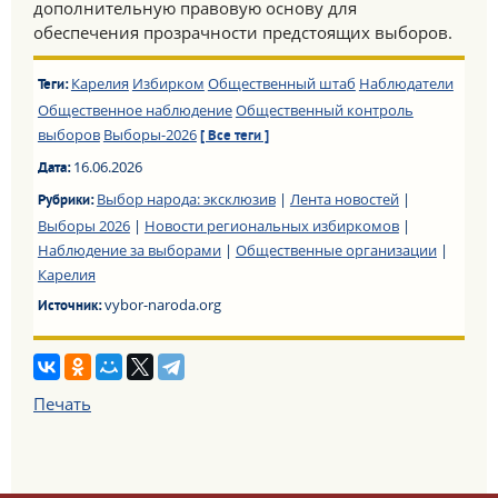
дополнительную правовую основу для
обеспечения прозрачности предстоящих выборов.
Карелия
Избирком
Общественный штаб
Наблюдатели
Теги:
Общественное наблюдение
Общественный контроль
выборов
Выборы-2026
[ Все теги ]
16.06.2026
Дата:
Выбор народа: эксклюзив
|
Лента новостей
|
Рубрики:
Выборы 2026
|
Новости региональных избиркомов
|
Наблюдение за выборами
|
Общественные организации
|
Карелия
vybor-naroda.org
Источник:
Печать