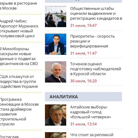
взрыве в ресторане
в Москве
Общественные штабы
оценили выдвижение и
регистрацию кандидатов в
Андрей Чибис:
регионах
31 июля, 19:47
Аэропорт Мурманск
открывает новый
полувековой цикл
Приоритеты - скорость
реакции и
верифицированная
В Минобороны
правовая позиция
31 июля, 11:47
раскрыли новые
данные о подвигах
десантников на СВО
Точенов оценил
подготовку наблюдателей
в Курской области
США откажутся от
30 июля, 16:20
лидерства в группе
содействия Украине
АНАЛИТИКА
Программа
реновации в Москве
Алтайские выборы:
стала драйвером
кадровый голод
развития
«большой четверки»
строительной
отрасли
31 июля, 13:54
Что стоит за репликой
Ростислав