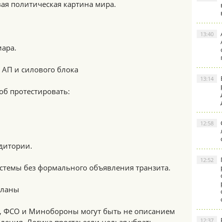
ая политическая картина мира.
13:40
иара.
 АП и силового блока
13:14
об протестировать:
12:58
дитории.
12:52
системы без формального объявления транзита.
кланы
, ФСО и Минобороны могут быть не описанием
12:37