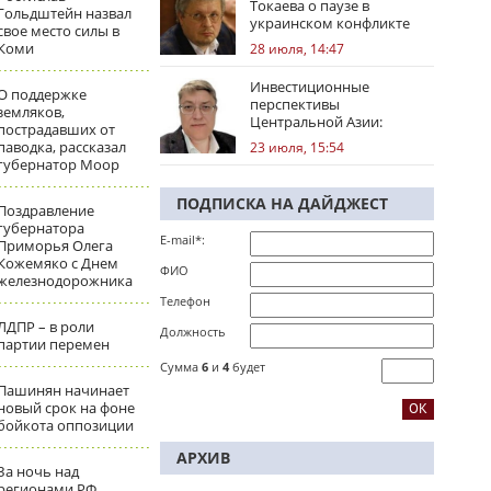
Токаева о паузе в
Гольдштейн назвал
украинском конфликте
свое место силы в
Коми
28 июля, 14:47
Инвестиционные
О поддержке
перспективы
земляков,
Центральной Азии:
пострадавших от
региональные тренды
паводка, рассказал
23 июля, 15:54
губернатор Моор
ПОДПИСКА НА ДАЙДЖЕСТ
Поздравление
губернатора
E-mail*:
Приморья Олега
Кожемяко с Днем
ФИО
железнодорожника
Телефон
ЛДПР – в роли
Должность
партии перемен
Сумма
6
и
4
будет
Пашинян начинает
новый срок на фоне
бойкота оппозиции
АРХИВ
За ночь над
регионами РФ