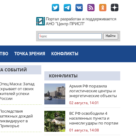
Портал разработан и поддерживается
АНО "Центр ПРИСП"
ТВО
ТОЧКА ЗРЕНИЯ
КОНФЛИКТЫ
ТА СОБЫТИЙ
КОНФЛИКТЫ
Отец Маска: Запад
Армия РФ поразила
скрывает от своих
логистические центры и
жителей успехи
энергетические объекты
России
Украины
02 августа, 14:01
Последствия
ВС РФ освободили 4
затяжных дождей
населенных пункта и
ликвидируют в
нанесли удары по портам
Приморье
Одессы
01 августа, 14:08