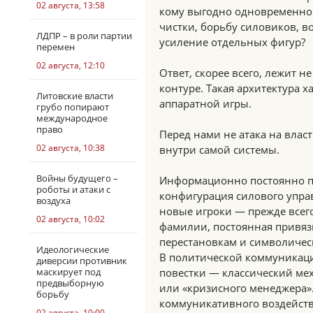
02 августа, 13:58
кому выгодно одновременно 
чистки, борьбу силовиков, 
ЛДПР – в роли партии
усиление отдельных фигур?
перемен
02 августа, 12:10
Ответ, скорее всего, лежит 
контуре. Такая архитектура 
Литовские власти
аппаратной игры.
грубо попирают
международное
право
Перед нами не атака на власт
02 августа, 10:38
внутри самой системы.
Войны будущего –
Информационно постоянно пов
роботы и атаки с
конфигурация силового управ
воздуха
новые игроки — прежде всег
02 августа, 10:02
фамилии, постоянная привяз
перестановкам и символичес
Идеологические
В политической коммуникаци
диверсии противник
маскирует под
повестки — классический ме
предвыборную
или «кризисного менеджера».
борьбу
коммуникативного воздействи
02 августа, 10:00