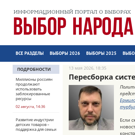
ВСЕ РАЗДЕЛЫ
ВЫБОРЫ 2026
ВЫБОРЫ 2025
ВЫБО
13 мая 2026, 18:35
ПОДРОБНОСТИ
Пересборка сист
Миллионы россиян
продолжают
Полити
использовать
предс
заблокированные
ресурсы
Ермил
турбул
02 августа, 14:36
Развитие индустрии
Если с
детских товаров –
новос
поддержка для семьи
констр