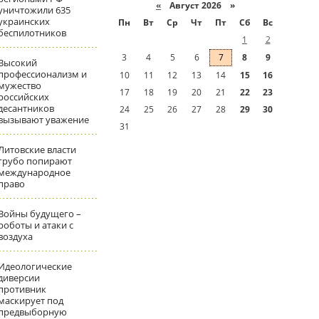
«
Август 2026 »
уничтожили 635
украинских
Пн
Вт
Ср
Чт
Пт
Сб
Вс
беспилотников
1
2
3
4
5
6
7
8
9
Высокий
профессионализм и
10
11
12
13
14
15
16
мужество
17
18
19
20
21
22
23
российских
десантников
24
25
26
27
28
29
30
вызывают уважение
31
Литовские власти
грубо попирают
международное
право
Войны будущего –
роботы и атаки с
воздуха
Идеологические
диверсии
противник
маскирует под
предвыборную