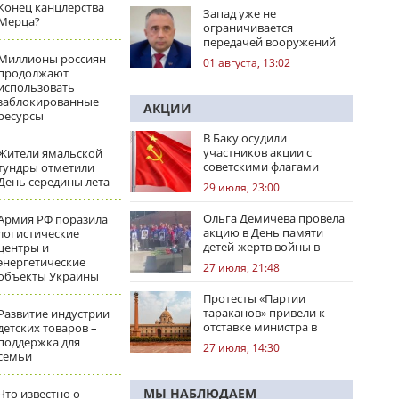
Конец канцлерства
Запад уже не
Мерца?
ограничивается
передачей вооружений
Миллионы россиян
01 августа, 13:02
продолжают
использовать
заблокированные
АКЦИИ
ресурсы
В Баку осудили
участников акции с
Жители ямальской
советскими флагами
тундры отметили
День середины лета
29 июля, 23:00
Ольга Демичева провела
Армия РФ поразила
акцию в День памяти
логистические
детей-жертв войны в
центры и
Донбассе
энергетические
27 июля, 21:48
объекты Украины
Протесты «Партии
тараканов» привели к
Развитие индустрии
отставке министра в
детских товаров –
Индии
поддержка для
27 июля, 14:30
семьи
МЫ НАБЛЮДАЕМ
Что известно о