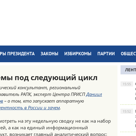
РЫ ПРЕЗИДЕНТА
ЗАКОНЫ
ИЗБИРКОМЫ
ПАРТИИ
ОБЩЕС
ЛЕН
емы под следующий цикл
15:55
ческий консультант, региональный
тавитель РАПК, эксперт Центра ПРИСП
Даниил
ов
– о том, кто запускает аппаратную
ентность в России и зачем
.
15:52
мотреть на эту недельную сводку не как на набор
тей, а как на единый информационный
укт, возникает главный аналитический вопрос: