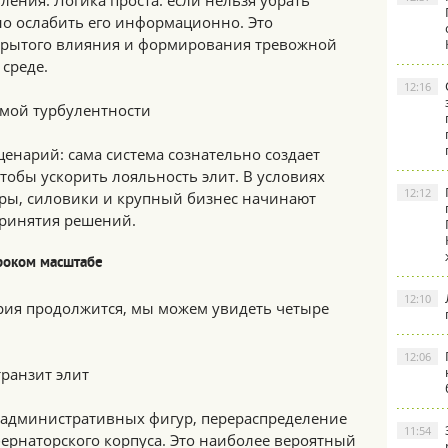
ления. Логика проста: если нельзя убрать
о ослабить его информационно. Это
скрытого влияния и формирования тревожной
среде.
12:16
емой турбулентности
ценарий: сама система сознательно создает
обы ускорить лояльность элит. В условиях
12:12
ры, силовики и крупный бизнес начинают
принятия решений.
ироком масштабе
12:10
рия продолжится, мы можем увидеть четыре
12:06
ранзит элит
 административных фигур, перераспределение
11:54
ернаторского корпуса. Это наиболее вероятный