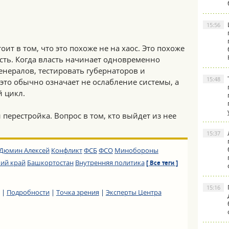
15:56
т в том, что это похоже не на хаос. Это похоже
сть. Когда власть начинает одновременно
енералов, тестировать губернаторов и
15:48
то обычно означает не ослабление системы, а
й цикл.
и перестройка. Вопрос в том, кто выйдет из нее
15:37
Дюмин Алексей
Конфликт
ФСБ
ФСО
Минобороны
ий край
Башкортостан
Внутренняя политика
[ Все теги ]
15:16
|
Подробности
|
Точка зрения
|
Эксперты Центра