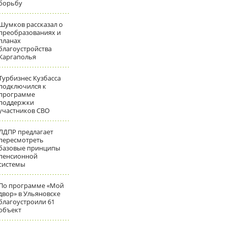
борьбу
Шумков рассказал о
преобразованиях и
планах
благоустройства
Каргаполья
Турбизнес Кузбасса
подключился к
программе
поддержки
участников СВО
ЛДПР предлагает
пересмотреть
базовые принципы
пенсионной
системы
По программе «Мой
двор» в Ульяновске
благоустроили 61
объект