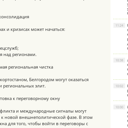
 консолидация
11:24
рах и кризисах может начаться:
ецслужб;
ля над регионами.
10:38
мая региональная чистка
кортостаном, Белгородом могут оказаться
 региональных элит.
10:02
товка к переговорному окну
10:00
фликта и международные сигналы могут
 к новой внешнеполитической фазе. В этом
жна для того, чтобы войти в переговоры с