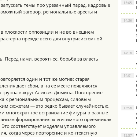
15:05
запускать темы про урезанный парад, кадровые
возможный заговор, региональные аресты и
14:36
не в плоскости оппозиции и не во внешнем
характерна прежде всего для внутрисистемной
14:18
ь. Перед нами, вероятнее, борьба за власть
14:01
торяется один и тот же мотив: старая
ления дает сбои, а на ее месте появляются
о группа вокруг Алексея Дюмина. Повторение
ка к региональным процессам, силовым
ким сюжетам — это редко бывает случайностью.
13:58
и многократное встраивание фигуры в разные
ханизм формирования «легитимного преемника»
 Это соответствует моделям управляемого
я, когда через повторение и контекстную
13:57