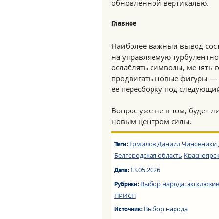
обновленной вертикалью.
Главное
Наиболее важный вывод состои
на управляемую турбулентно
ослаблять символы, менять г
продвигать новые фигуры — э
ее пересборку под следующи
Вопрос уже не в том, будет л
новым центром силы.
Ермилов Даниил
Чиновники
Теги:
Белгородская область
Красноярск
13.05.2026
Дата:
Выбор народа: эксклюзив
Рубрики:
ПРИСП
Выбор народа
Источник: