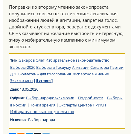
Поправки ко второму чтению законопроекта
получились совсем не технические: легализация
изображений людей в агитации, запрет на голос,
двойной статус сенатора, реверанс с документами
СР – указывают на желание выстроить интересную,
живую избирательную кампанию с минимумом
эксцессов.
Захаров Олег
Избирательное законодательство
Теги:
Выборы-2026
Выборы в Госдуму
Агитация
Сенаторы
Партии
ДЭГ
Бюллетень для голосования
Экспертное мнение
Эксклюзивы
[ Все теги ]
13.05.2026
Дата:
Выбор народа: эксклюзив
|
Подробности
|
Выборы
Рубрики:
в России
|
Точка зрения
|
Эксперты Центра ПРИСП
|
Избирательное законодательство
Выбор народа
Источник: