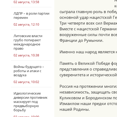
Н
02 августа, 13:58
к
сыграла главную роль в поб
ЛДПР – в роли партии
основной удар нацистской Г
перемен
Три четверти всех сил Верма
02 августа, 12:10
Вместе с нацистской Германи
вооруженные силы почти все
Литовские власти
грубо попирают
Франции до Румынии.
международное
право
Именно наш народ является 
02 августа, 10:38
Память о Великой Победе фо
Войны будущего –
представления о справедливо
роботы и атаки с
суверенитета и историческо
воздуха
02 августа, 10:02
Россия на протяжении многи
независимость, защищать сво
Идеологические
диверсии противник
Куликовом и Бородинском по
маскирует под
Измаилом наши предки отсто
предвыборную
нашей Родины.
борьбу
02 августа, 10:00