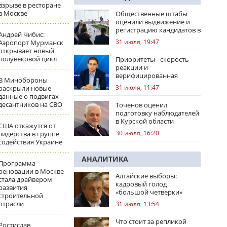
взрыве в ресторане
в Москве
Общественные штабы
оценили выдвижение и
регистрацию кандидатов в
Андрей Чибис:
регионах
31 июля, 19:47
Аэропорт Мурманск
открывает новый
полувековой цикл
Приоритеты - скорость
реакции и
верифицированная
В Минобороны
правовая позиция
31 июля, 11:47
раскрыли новые
данные о подвигах
десантников на СВО
Точенов оценил
подготовку наблюдателей
в Курской области
США откажутся от
30 июля, 16:20
лидерства в группе
содействия Украине
АНАЛИТИКА
Программа
реновации в Москве
Алтайские выборы:
стала драйвером
кадровый голод
развития
«большой четверки»
строительной
отрасли
31 июля, 13:54
Что стоит за репликой
Ростислав