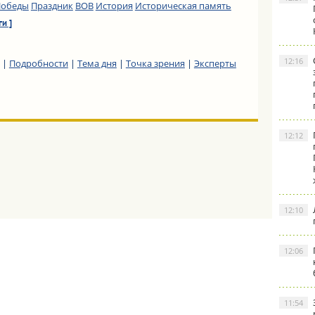
Победы
Праздник
ВОВ
История
Историческая память
ги ]
12:16
|
Подробности
|
Тема дня
|
Точка зрения
|
Эксперты
12:12
12:10
12:06
11:54