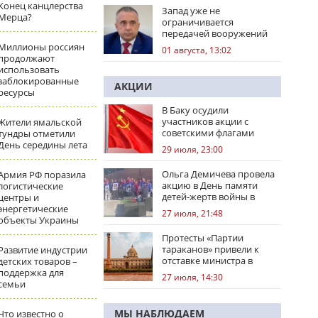
Конец канцлерства
Запад уже не
Мерца?
ограничивается
передачей вооружений
Миллионы россиян
01 августа, 13:02
продолжают
использовать
заблокированные
АКЦИИ
ресурсы
В Баку осудили
участников акции с
Жители ямальской
советскими флагами
тундры отметили
День середины лета
29 июля, 23:00
Ольга Демичева провела
Армия РФ поразила
акцию в День памяти
логистические
детей-жертв войны в
центры и
Донбассе
энергетические
27 июля, 21:48
объекты Украины
Протесты «Партии
тараканов» привели к
Развитие индустрии
отставке министра в
детских товаров –
Индии
поддержка для
27 июля, 14:30
семьи
МЫ НАБЛЮДАЕМ
Что известно о