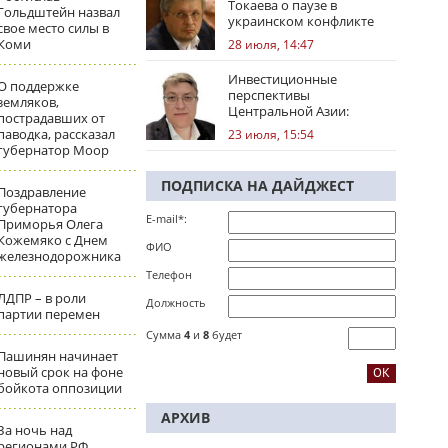
Токаева о паузе в
Гольдштейн назвал
украинском конфликте
свое место силы в
Коми
28 июля, 14:47
Инвестиционные
О поддержке
перспективы
земляков,
Центральной Азии:
пострадавших от
региональные тренды
паводка, рассказал
23 июля, 15:54
губернатор Моор
ПОДПИСКА НА ДАЙДЖЕСТ
Поздравление
губернатора
E-mail*:
Приморья Олега
Кожемяко с Днем
ФИО
железнодорожника
Телефон
ЛДПР – в роли
Должность
партии перемен
Сумма
4
и
8
будет
Пашинян начинает
новый срок на фоне
бойкота оппозиции
АРХИВ
За ночь над
регионами РФ