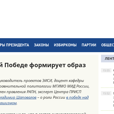
РЫ ПРЕЗИДЕНТА
ЗАКОНЫ
ИЗБИРКОМЫ
ПАРТИИ
ОБЩЕС
ЛЕН
й Победе формирует образ
15:55
уководитель проектов ЭИСИ, доцент кафедры
равнительной политологии МГИМО МИД России,
лен правления РАПН, эксперт Центра ПРИСП
15:52
ладимир Шаповалов
– о роли России
в победе над
ашизмом
.