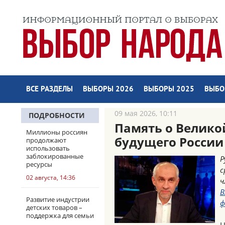
ВСЕ РАЗДЕЛЫ
ВЫБОРЫ 2026
ВЫБОРЫ 2025
ВЫБО
09 мая 2026, 10:11
ПОДРОБНОСТИ
Память о Велико
Миллионы россиян
будущего России
продолжают
использовать
заблокированные
Р
ресурсы
с
02 августа, 14:36
ч
В
Развитие индустрии
ф
детских товаров –
поддержка для семьи