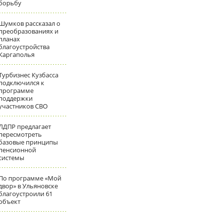
борьбу
Шумков рассказал о
преобразованиях и
планах
благоустройства
Каргаполья
Турбизнес Кузбасса
подключился к
программе
поддержки
участников СВО
ЛДПР предлагает
пересмотреть
базовые принципы
пенсионной
системы
По программе «Мой
двор» в Ульяновске
благоустроили 61
объект