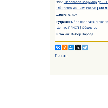
Шаповалов Владимир
День 
Теги:
Общество
Фашизм
Россия
[ Все те
9.05.2026
Дата:
Выбор народа: эксклюзив
Рубрики:
Центра ПРИСП
|
Общество
Выбор Народа
Источник:
Печать