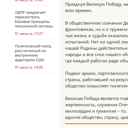
Празднуя Великую Победу, м
всех времен.
ЛДПР предлагает
пересмотреть
базовые принципы
В общественном сознании Де
пенсионной системы
фронтовиках, но и о тружени
01 августа, 15:37
чья жизнь и судьба оказалас
испытаний. Нет ни одной сем
Политический театр,
нашей Родины действительно
рассчитанный на
народы и все слои нашего о
внутреннюю
аудиторию США
где каждый работал ради общ
01 августа, 14:00
Подвиг армии, партизанског
страны, работавшей на резул
общество осмысляет понятия 
Великая Победа является гла
жертвенность, служение Отеч
милосердие и гуманизм – то, 
единое общество, страну, ци