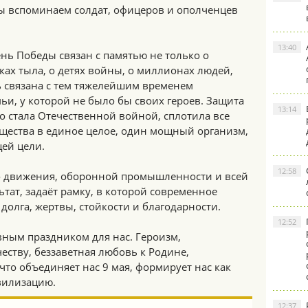
ы вспоминаем солдат, офицеров и ополченцев
13:40
нь Победы связан с памятью не только о
ках тыла, о детях войны, о миллионах людей,
ь связана с тем тяжелейшим временем
ьи, у которой не было бы своих героев. Защита
13:14
 стала Отечественной войной, сплотила все
бщества в единое целое, один мощный организм,
ей цели.
12:58
о движения, оборонной промышленности и всей
ьтат, задаёт рамку, в которой современное
долга, жертвы, стойкости и благодарности.
12:52
вным праздником для нас. Героизм,
еству, беззаветная любовь к Родине,
что объединяет нас 9 мая, формирует нас как
вилизацию.
12:37