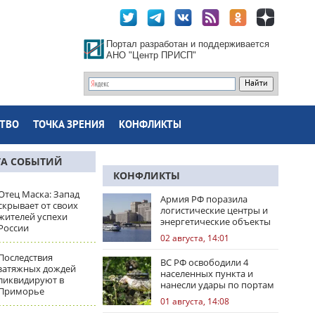
Портал разработан и поддерживается
АНО "Центр ПРИСП"
ТВО
ТОЧКА ЗРЕНИЯ
КОНФЛИКТЫ
ТА СОБЫТИЙ
КОНФЛИКТЫ
Отец Маска: Запад
Армия РФ поразила
скрывает от своих
логистические центры и
жителей успехи
энергетические объекты
России
Украины
02 августа, 14:01
Последствия
ВС РФ освободили 4
затяжных дождей
населенных пункта и
ликвидируют в
нанесли удары по портам
Приморье
Одессы
01 августа, 14:08