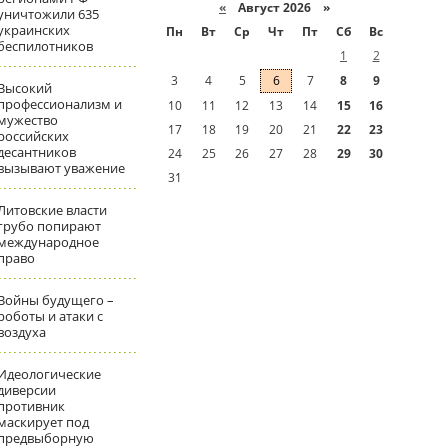
«
Август 2026 »
уничтожили 635
украинских
Пн
Вт
Ср
Чт
Пт
Сб
Вс
беспилотников
1
2
3
4
5
6
7
8
9
Высокий
профессионализм и
10
11
12
13
14
15
16
мужество
17
18
19
20
21
22
23
российских
десантников
24
25
26
27
28
29
30
вызывают уважение
31
Литовские власти
грубо попирают
международное
право
Войны будущего –
роботы и атаки с
воздуха
Идеологические
диверсии
противник
маскирует под
предвыборную