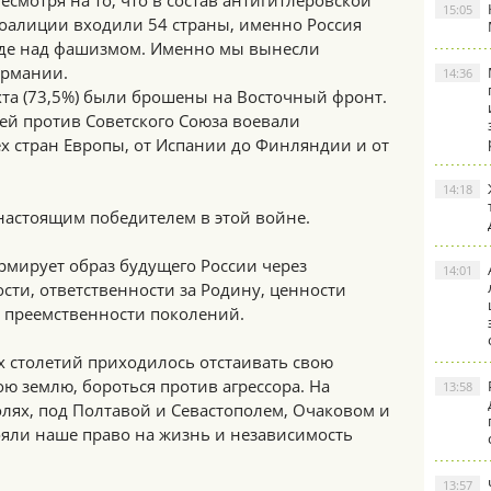
есмотря на то, что в состав антигитлеровской
15:05
оалиции входили 54 страны, именно Россия
еде над фашизмом. Именно мы вынесли
ермании.
14:36
хта (73,5%) были брошены на Восточный фронт.
ей против Советского Союза воевали
х стран Европы, от Испании до Финляндии и от
14:18
настоящим победителем в этой войне.
рмирует образ будущего России через
14:01
сти, ответственности за Родину, ценности
й преемственности поколений.
х столетий приходилось отстаивать свою
ю землю, бороться против агрессора. На
13:58
лях, под Полтавой и Севастополем, Очаковом и
яли наше право на жизнь и независимость
13:57