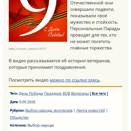
Отечественной они
совершали подвиги,
показывали своё
мужество и стойкость.
Персональные Парады
проводят для тех, кто
не может посетить
главные торжества.
https://t.me/er_molnia/18357
В видео рассказывается об истории ветеранов,
которые принимают поздравления.
Посмотреть видео
можно по ссылке здесь
.
День Победы
Праздник
ВОВ
Ветераны
Теги:
[ Все теги ]
9.05.2026
Дата:
Выбор народа: эксклюзив
|
Лента новостей
|
Рубрики:
Общество
Выбор народа
Источник: