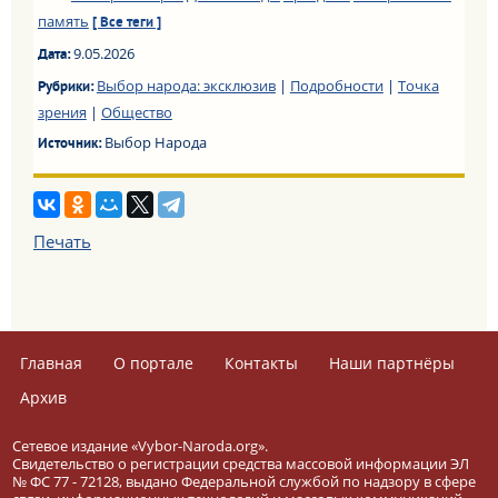
память
[ Все теги ]
9.05.2026
Дата:
Выбор народа: эксклюзив
|
Подробности
|
Точка
Рубрики:
зрения
|
Общество
Выбор Народа
Источник:
Печать
Главная
О портале
Контакты
Наши партнёры
Архив
Сетевое издание «Vybor-Naroda.org».
Свидетельство о регистрации средства массовой информации ЭЛ
№ ФС 77 - 72128, выдано Федеральной службой по надзору в сфере