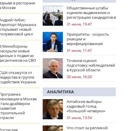
взрыве в ресторане
в Москве
Общественные штабы
оценили выдвижение и
регистрацию кандидатов в
Андрей Чибис:
регионах
31 июля, 19:47
Аэропорт Мурманск
открывает новый
полувековой цикл
Приоритеты - скорость
реакции и
верифицированная
В Минобороны
правовая позиция
31 июля, 11:47
раскрыли новые
данные о подвигах
десантников на СВО
Точенов оценил
подготовку наблюдателей
в Курской области
США откажутся от
30 июля, 16:20
лидерства в группе
содействия Украине
АНАЛИТИКА
Программа
реновации в Москве
Алтайские выборы:
стала драйвером
кадровый голод
развития
«большой четверки»
строительной
отрасли
31 июля, 13:54
Что стоит за репликой
Ростислав