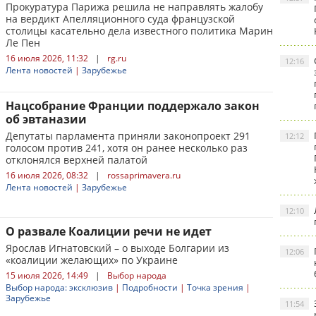
Прокуратура Парижа решила не направлять жалобу
на вердикт Апелляционного суда французской
столицы касательно дела известного политика Марин
Ле Пен
16 июля 2026, 11:32
|
rg.ru
12:16
Лента новостей
|
Зарубежье
Нацсобрание Франции поддержало закон
об эвтаназии
Депутаты парламента приняли законопроект 291
12:12
голосом против 241, хотя он ранее несколько раз
отклонялся верхней палатой
16 июля 2026, 08:32
|
rossaprimavera.ru
Лента новостей
|
Зарубежье
12:10
О развале Коалиции речи не идет
Ярослав Игнатовский – о выходе Болгарии из
12:06
«коалиции желающих» по Украине
15 июля 2026, 14:49
|
Выбор народа
Выбор народа: эксклюзив
|
Подробности
|
Точка зрения
|
Зарубежье
11:54