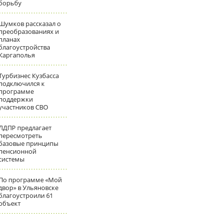
борьбу
Шумков рассказал о
преобразованиях и
планах
благоустройства
Каргаполья
Турбизнес Кузбасса
подключился к
программе
поддержки
участников СВО
ЛДПР предлагает
пересмотреть
базовые принципы
пенсионной
системы
По программе «Мой
двор» в Ульяновске
благоустроили 61
объект