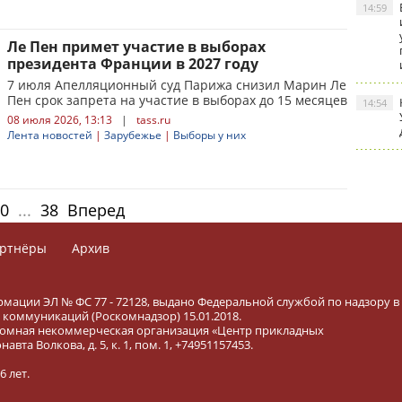
14:59
Ле Пен примет участие в выборах
президента Франции в 2027 году
7 июля Апелляционный суд Парижа снизил Марин Ле
Пен срок запрета на участие в выборах до 15 месяцев
14:54
08 июля 2026, 13:13
|
tass.ru
Лента новостей
|
Зарубежье
|
Выборы у них
0
...
38
Вперед
ртнёры
Архив
рмации ЭЛ № ФС 77 - 72128, выдано Федеральной службой по надзору в
коммуникаций (Роскомнадзор) 15.01.2018.
тономная некоммерческая организация «Центр прикладных
вта Волкова, д. 5, к. 1, пом. 1, +74951157453.
 лет.