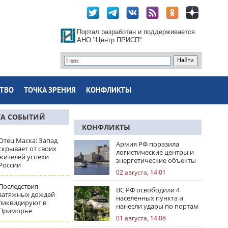
Портал разработан и поддерживается
АНО "Центр ПРИСП"
ТВО
ТОЧКА ЗРЕНИЯ
КОНФЛИКТЫ
ТА СОБЫТИЙ
КОНФЛИКТЫ
Отец Маска: Запад
Армия РФ поразила
скрывает от своих
логистические центры и
жителей успехи
энергетические объекты
России
Украины
02 августа, 14:01
Последствия
ВС РФ освободили 4
затяжных дождей
населенных пункта и
ликвидируют в
нанесли удары по портам
Приморье
Одессы
01 августа, 14:08