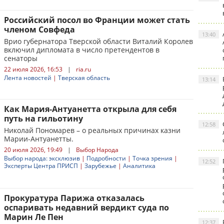
Российский посол во Франции может стать
членом Совфеда
13:40
Врио губернатора Тверской области Виталий Королев
включил дипломата в число претендентов в
сенаторы
22 июля 2026, 16:53
|
ria.ru
Лента новостей
|
Тверская область
13:14
Как Мария-Антуанетта открыла для себя
путь на гильотину
12:58
Николай Пономарев – о реальных причинах казни
Марии-Антуанетты.
20 июля 2026, 19:49
|
Выбор Народа
Выбор народа: эксклюзив
|
Подробности
|
Точка зрения
|
12:52
Эксперты Центра ПРИСП
|
Зарубежье
|
Аналитика
Прокуратура Парижа отказалась
оспаривать недавний вердикт суда по
Марин Ле Пен
12:37