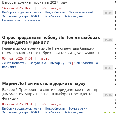
Выборы должны пройти в 2027 году
14 июля 2026, 16:29
|
Выбор народа
Выбор народа: эксклюзив
|
Подробности
|
Лента новостей
|
15:56
Эксперты Центра ПРИСП
|
Зарубежье
|
Выборы у них
|
Социология – о политике
Опрос предсказал победу Ле Пен на выборах
15:48
президента Франции
Главными соперниками Ле Пен станут два бывших
премьер-министра: Габриэль Атталь и Эдуар Филипп
09 июля 2026, 11:01
|
tass.ru
Лента новостей
|
Зарубежье
|
Выборы у них
|
Социология – о
политике
15:37
Марин Ле Пен не стала держать паузу
Валерий Прохоров – о снятии юридических преград
для участия Марин Ле Пен в выборах президента
15:16
Франции
08 июля 2026, 19:51
|
Выбор народа
Выбор народа: эксклюзив
|
Подробности
|
Точка зрения
|
Эксперты Центра ПРИСП
|
Зарубежье
|
Выборы у них