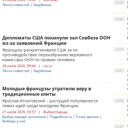
15:05
Лента новостей
|
Зарубежье
14:36
Дипломаты США покинули зал Совбеза ООН
из-за заявлений Франции
Французы раскритиковали США за их
14:18
противодействие переизбранию верховного
комиссара ООН по правам человека
28 июля 2026, 09:44
|
ria.ru
Лента новостей
|
Зарубежье
14:01
Молодые французы утратили веру в
традиционные элиты
Ярослав Игнатовский – растущей популярности
13:58
левых идей среди молодежи Франции.
27 июля 2026, 10:57
|
Выбор Народа
Выбор народа: эксклюзив
|
Подробности
|
Точка зрения
|
Выборы у них
13:57