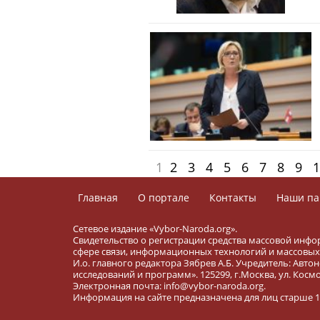
1
2
3
4
5
6
7
8
9
1
Главная
О портале
Контакты
Наши па
Сетевое издание «Vybor-Naroda.org».
Свидетельство о регистрации средства массовой инфо
сфере связи, информационных технологий и массовых 
И.о. главного редактора Зябрев А.Б. Учредитель: Ав
исследований и программ». 125299, г.Москва, ул. Космона
Электронная почта: info@vybor-naroda.org.
Информация на сайте предназначена для лиц старше 16