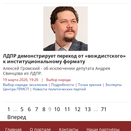
ЛДПР демонстрирует переход от «вождистского»
к институциональному формату
Алексей Громский - об исключении депутата Андрея
Свинцова из ЛДПР.
19 марта 2026, 19:26
|
Выбор народа
Выбор народа: эксклюзив
|
Подробности
|
Точка зрения
|
Эксперты
Центра ПРИСП
|
Новости политических партий
1
...
5
6
7
8
9
10
11
12
13
...
71
Вперед
Главная
О портале
Контакты
Наши партнёры