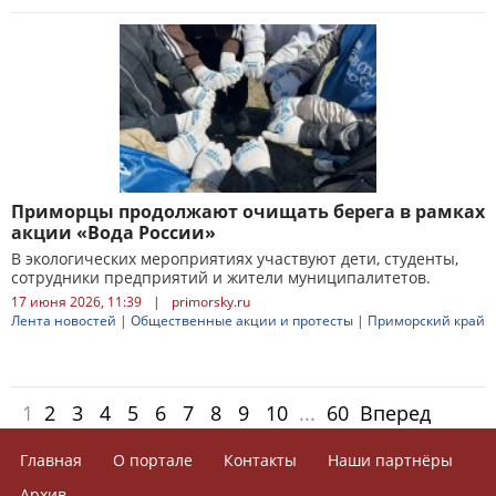
Приморцы продолжают очищать берега в рамках
акции «Вода России»
В экологических мероприятиях участвуют дети, студенты,
сотрудники предприятий и жители муниципалитетов.
17 июня 2026, 11:39
|
primorsky.ru
Лента новостей
|
Общественные акции и протесты
|
Приморский край
1
2
3
4
5
6
7
8
9
10
...
60
Вперед
Главная
О портале
Контакты
Наши партнёры
Архив