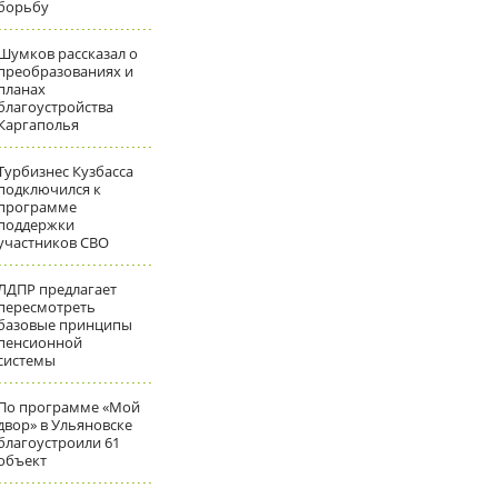
борьбу
Шумков рассказал о
преобразованиях и
планах
благоустройства
Каргаполья
Турбизнес Кузбасса
подключился к
программе
поддержки
участников СВО
ЛДПР предлагает
пересмотреть
базовые принципы
пенсионной
системы
По программе «Мой
двор» в Ульяновске
благоустроили 61
объект