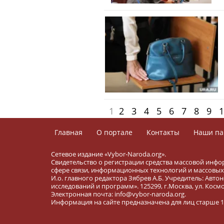
1
2
3
4
5
6
7
8
9
1
Главная
О портале
Контакты
Наши па
Сетевое издание «Vybor-Naroda.org».
Свидетельство о регистрации средства массовой инфо
сфере связи, информационных технологий и массовых 
И.о. главного редактора Зябрев А.Б. Учредитель: Ав
исследований и программ». 125299, г.Москва, ул. Космона
Электронная почта: info@vybor-naroda.org.
Информация на сайте предназначена для лиц старше 16