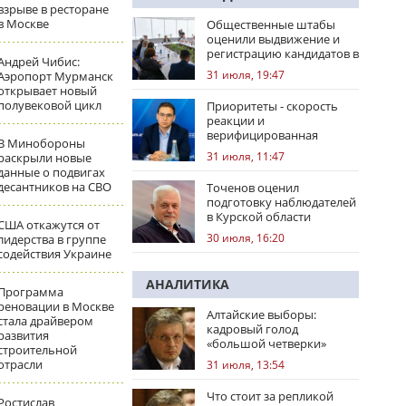
взрыве в ресторане
в Москве
Общественные штабы
оценили выдвижение и
регистрацию кандидатов в
Андрей Чибис:
регионах
31 июля, 19:47
Аэропорт Мурманск
открывает новый
полувековой цикл
Приоритеты - скорость
реакции и
верифицированная
В Минобороны
правовая позиция
31 июля, 11:47
раскрыли новые
данные о подвигах
десантников на СВО
Точенов оценил
подготовку наблюдателей
в Курской области
США откажутся от
30 июля, 16:20
лидерства в группе
содействия Украине
АНАЛИТИКА
Программа
реновации в Москве
Алтайские выборы:
стала драйвером
кадровый голод
развития
«большой четверки»
строительной
отрасли
31 июля, 13:54
Что стоит за репликой
Ростислав