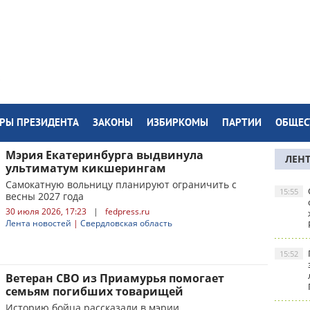
РЫ ПРЕЗИДЕНТА
ЗАКОНЫ
ИЗБИРКОМЫ
ПАРТИИ
ОБЩЕС
Мэрия Екатеринбурга выдвинула
ЛЕН
ультиматум кикшерингам
Самокатную вольницу планируют ограничить с
15:55
весны 2027 года
30 июля 2026, 17:23
|
fedpress.ru
Лента новостей
|
Свердловская область
15:52
Ветеран СВО из Приамурья помогает
семьям погибших товарищей
Историю бойца рассказали в мэрии