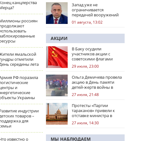
Конец канцлерства
Запад уже не
Мерца?
ограничивается
передачей вооружений
Миллионы россиян
01 августа, 13:02
продолжают
использовать
заблокированные
АКЦИИ
ресурсы
В Баку осудили
участников акции с
Жители ямальской
советскими флагами
тундры отметили
День середины лета
29 июля, 23:00
Ольга Демичева провела
Армия РФ поразила
акцию в День памяти
логистические
детей-жертв войны в
центры и
Донбассе
энергетические
27 июля, 21:48
объекты Украины
Протесты «Партии
тараканов» привели к
Развитие индустрии
отставке министра в
детских товаров –
Индии
поддержка для
27 июля, 14:30
семьи
МЫ НАБЛЮДАЕМ
Что известно о