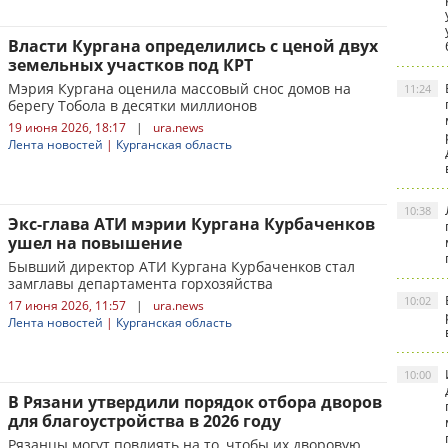
Власти Кургана определились с ценой двух
земельных участков под КРТ
Мэрия Кургана оценила массовый снос домов на
11:24
берегу Тобола в десятки миллионов
19 июня 2026, 18:17
|
ura.news
Лента новостей
|
Курганская область
10:38
Экс-глава АТИ мэрии Кургана Курбаченков
ушел на повышение
Бывший директор АТИ Кургана Курбаченков стал
замглавы департамента горхозяйства
10:02
17 июня 2026, 11:57
|
ura.news
Лента новостей
|
Курганская область
10:00
В Рязани утвердили порядок отбора дворов
для благоустройства в 2026 году
Рязанцы могут повлиять на то, чтобы их дворовую