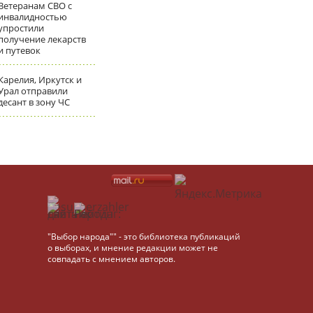
Ветеранам СВО с
инвалидностью
упростили
получение лекарств
и путевок
Карелия, Иркутск и
Урал отправили
десант в зону ЧС
"Выбор народа"" - это библиотека публикаций
о выборах, и мнение редакции может не
совпадать с мнением авторов.