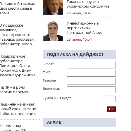
Токаева о паузе в
Гольдштейн назвал
украинском конфликте
свое место силы в
Коми
28 июля, 14:47
Инвестиционные
О поддержке
перспективы
земляков,
Центральной Азии:
пострадавших от
региональные тренды
паводка, рассказал
23 июля, 15:54
губернатор Моор
ПОДПИСКА НА ДАЙДЖЕСТ
Поздравление
губернатора
E-mail*:
Приморья Олега
Кожемяко с Днем
ФИО
железнодорожника
Телефон
ЛДПР – в роли
Должность
партии перемен
Сумма
5
и
1
будет
Пашинян начинает
новый срок на фоне
бойкота оппозиции
АРХИВ
За ночь над
регионами РФ