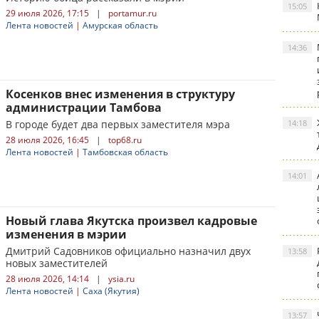
15:05
29 июля 2026, 17:15
|
portamur.ru
Лента новостей
|
Амурская область
14:36
Косенков внес изменения в структуру
администрации Тамбова
В городе будет два первых заместителя мэра
14:18
28 июля 2026, 16:45
|
top68.ru
Лента новостей
|
Тамбовская область
14:01
Новый глава Якутска произвел кадровые
изменения в мэрии
Дмитрий Садовников официально назначил двух
13:58
новых заместителей
28 июля 2026, 14:14
|
ysia.ru
Лента новостей
|
Саха (Якутия)
13:57