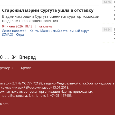
14:59
Старожил мэрии Сургута ушла в отставку
В администрации Сургута сменится куратор комиссии
по делам несовершеннолетних
04 июня 2026, 18:43
|
ura.news
14:54
Лента новостей
|
Ханты-Мансийский автономный округ
(ХМАО) - Югра
0
...
34
Вперед
ртнёры
Архив
рмации ЭЛ № ФС 77 - 72128, выдано Федеральной службой по надзору в
коммуникаций (Роскомнадзор) 15.01.2018.
тономная некоммерческая организация «Центр прикладных
вта Волкова, д. 5, к. 1, пом. 1, +74951157453.
 лет.