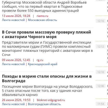
Губернатор Московской области Андрей Воробьев
сообщил, что за первый квартал в Подмосковье
провели более 550 выездных администраций
13 июля 2026, 18:28
|
riamo.ru
Лента новостей
|
Московская область
12:16
В Сочи провели массовую проверку пляжей
с акватории Черного моря
Представители мэрии и Государственной инспекции
по маломерным судам (ГИМС) провели комплексный
12:12
мониторинг пляжных территорий с акватории моря в
Сочи
09 июля 2026, 12:45
|
rg.ru
Лента новостей
|
Краснодарский край
12:10
Походы в мэрию стали опасны для жизни в
Волгограде
Посещение мэрии Волгограда на улице Володарского,
12:06
5 стало опасным после того, как у здания начал
обваливаться карниз
26 июня 2026, 19:53
|
bloknot-volgograd.ru
Лента новостей
|
Волгоградская область
11:54