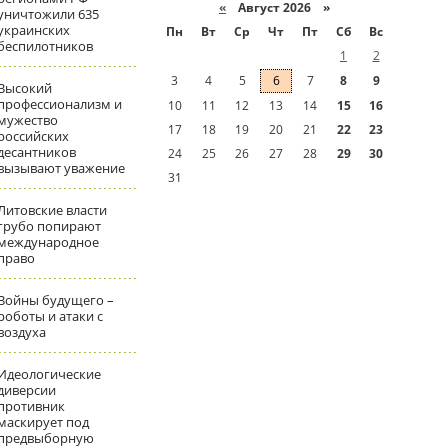
«
Август 2026 »
уничтожили 635
украинских
Пн
Вт
Ср
Чт
Пт
Сб
Вс
беспилотников
1
2
3
4
5
6
7
8
9
Высокий
профессионализм и
10
11
12
13
14
15
16
мужество
17
18
19
20
21
22
23
российских
десантников
24
25
26
27
28
29
30
вызывают уважение
31
Литовские власти
грубо попирают
международное
право
Войны будущего –
роботы и атаки с
воздуха
Идеологические
диверсии
противник
маскирует под
предвыборную