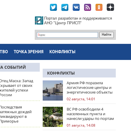
Портал разработан и поддерживается
АНО "Центр ПРИСП"
ТВО
ТОЧКА ЗРЕНИЯ
КОНФЛИКТЫ
ТА СОБЫТИЙ
КОНФЛИКТЫ
Отец Маска: Запад
Армия РФ поразила
скрывает от своих
логистические центры и
жителей успехи
энергетические объекты
России
Украины
02 августа, 14:01
Последствия
ВС РФ освободили 4
затяжных дождей
населенных пункта и
ликвидируют в
нанесли удары по портам
Приморье
Одессы
01 августа, 14:08