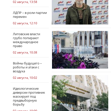
02 августа, 13:58
ЛДПР – в роли партии
перемен
02 августа, 12:10
Литовские власти
грубо попирают
международное
право
02 августа, 10:38
Войны будущего –
роботы и атаки с
воздуха
02 августа, 10:02
Идеологические
диверсии противник
маскирует под
предвыборную
борьбу
02 августа, 10:00