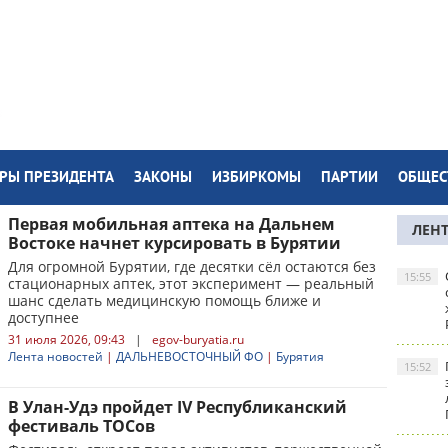
РЫ ПРЕЗИДЕНТА
ЗАКОНЫ
ИЗБИРКОМЫ
ПАРТИИ
ОБЩЕС
Первая мобильная аптека на Дальнем
ЛЕН
Востоке начнет курсировать в Бурятии
Для огромной Бурятии, где десятки сёл остаются без
15:55
стационарных аптек, этот эксперимент — реальный
шанс сделать медицинскую помощь ближе и
доступнее
31 июля 2026, 09:43
|
egov-buryatia.ru
Лента новостей
|
ДАЛЬНЕВОСТОЧНЫЙ ФО
|
Бурятия
15:52
В Улан-Удэ пройдет IV Республиканский
фестиваль ТОСов