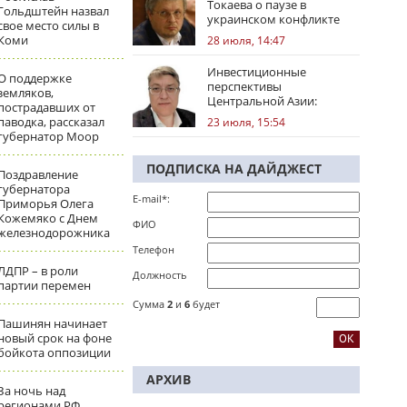
Токаева о паузе в
Гольдштейн назвал
украинском конфликте
свое место силы в
Коми
28 июля, 14:47
Инвестиционные
О поддержке
перспективы
земляков,
Центральной Азии:
пострадавших от
региональные тренды
паводка, рассказал
23 июля, 15:54
губернатор Моор
ПОДПИСКА НА ДАЙДЖЕСТ
Поздравление
губернатора
E-mail*:
Приморья Олега
Кожемяко с Днем
ФИО
железнодорожника
Телефон
ЛДПР – в роли
Должность
партии перемен
Сумма
2
и
6
будет
Пашинян начинает
новый срок на фоне
бойкота оппозиции
АРХИВ
За ночь над
регионами РФ