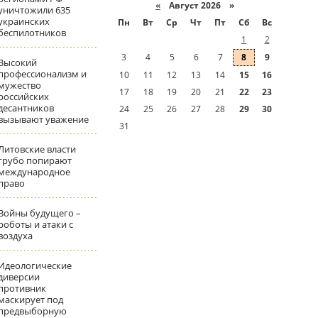
«
Август 2026 »
уничтожили 635
украинских
Пн
Вт
Ср
Чт
Пт
Сб
Вс
беспилотников
1
2
3
4
5
6
7
8
9
Высокий
профессионализм и
10
11
12
13
14
15
16
мужество
17
18
19
20
21
22
23
российских
десантников
24
25
26
27
28
29
30
вызывают уважение
31
Литовские власти
грубо попирают
международное
право
Войны будущего –
роботы и атаки с
воздуха
Идеологические
диверсии
противник
маскирует под
предвыборную