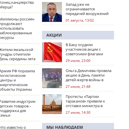
Конец канцлерства
Запад уже не
Мерца?
ограничивается
передачей вооружений
Миллионы россиян
01 августа, 13:02
продолжают
использовать
заблокированные
АКЦИИ
ресурсы
В Баку осудили
участников акции с
Жители ямальской
советскими флагами
тундры отметили
День середины лета
29 июля, 23:00
Ольга Демичева провела
Армия РФ поразила
акцию в День памяти
логистические
детей-жертв войны в
центры и
Донбассе
энергетические
27 июля, 21:48
объекты Украины
Протесты «Партии
тараканов» привели к
Развитие индустрии
отставке министра в
детских товаров –
Индии
поддержка для
27 июля, 14:30
семьи
МЫ НАБЛЮДАЕМ
Что известно о