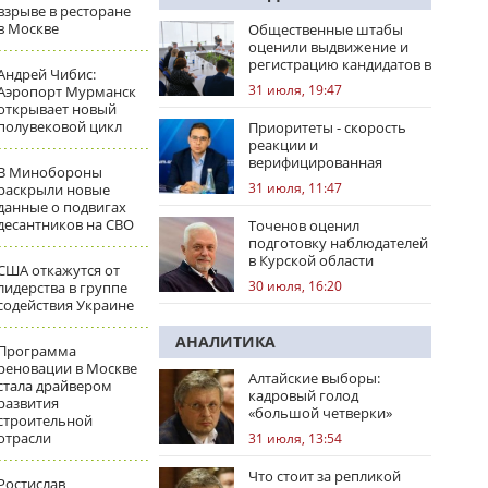
взрыве в ресторане
в Москве
Общественные штабы
оценили выдвижение и
регистрацию кандидатов в
Андрей Чибис:
регионах
31 июля, 19:47
Аэропорт Мурманск
открывает новый
полувековой цикл
Приоритеты - скорость
реакции и
верифицированная
В Минобороны
правовая позиция
31 июля, 11:47
раскрыли новые
данные о подвигах
десантников на СВО
Точенов оценил
подготовку наблюдателей
в Курской области
США откажутся от
30 июля, 16:20
лидерства в группе
содействия Украине
АНАЛИТИКА
Программа
реновации в Москве
Алтайские выборы:
стала драйвером
кадровый голод
развития
«большой четверки»
строительной
отрасли
31 июля, 13:54
Что стоит за репликой
Ростислав