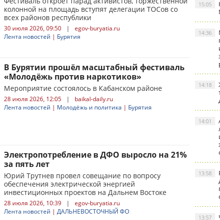
Фестиваль откроет парад активистов, торжественной
15:05
колонной на площадь вступят делегации ТОСов со
всех районов республики
30 июля 2026, 09:50
|
egov-buryatia.ru
14:36
Лента новостей
|
Бурятия
В Бурятии прошёл масштабный фестиваль
«Молодёжь против наркотиков»
14:18
Мероприятие состоялось в Кабанском районе
28 июля 2026, 12:05
|
baikal-daily.ru
Лента новостей
|
Молодёжь и политика
|
Бурятия
14:01
Электропотребление в ДФО выросло на 21%
за пять лет
13:58
Юрий Трутнев провел совещание по вопросу
обеспечения электрической энергией
инвестиционных проектов на Дальнем Востоке
28 июля 2026, 10:39
|
egov-buryatia.ru
Лента новостей
|
ДАЛЬНЕВОСТОЧНЫЙ ФО
13:57