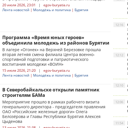
20 июля 2026, 23:01
|
egov-buryatia.ru
Лента новостей
|
Молодёжь и политика
|
Бурятия
12:16
Программа «Время юных героев»
объединила молодежь из районов Бурятии
В лагере «Огонек» на Верхней Березовке прошла
вторая летняя смена филиала Центра военно-
12:12
спортивной подготовки и патриотического
воспитания молодежи «ВОИН»
15 июля 2026, 21:20
|
egov-buryatia.ru
Лента новостей
|
Молодёжь и политика
|
Бурятия
12:10
В Северобайкальске открыли памятник
строителям БАМа
Мероприятие прошло в рамках рабочего визита
12:06
генерального директора - председателя правления
ОАО «Российские железные дороги» Олега
Белозёрова и Главы Республики Бурятия Алексея
Цыденова
11:54
13 июля 2026, 21:38
|
egov-buryatia.ru