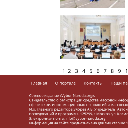
1
2
3
4
5
6
7
8
9
1
Главная
О портале
Контакты
Наши па
Сетевое издание «Vybor-Naroda.org».
Свидетельство о регистрации средства массовой инфо
сфере связи, информационных технологий и массовых 
И.о. главного редактора Зябрев А.Б. Учредитель: Ав
исследований и программ». 125299, г.Москва, ул. Космона
Электронная почта: info@vybor-naroda.org.
Информация на сайте предназначена для лиц старше 16