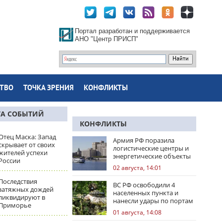
Портал разработан и поддерживается
АНО "Центр ПРИСП"
ТВО
ТОЧКА ЗРЕНИЯ
КОНФЛИКТЫ
ТА СОБЫТИЙ
КОНФЛИКТЫ
Отец Маска: Запад
Армия РФ поразила
скрывает от своих
логистические центры и
жителей успехи
энергетические объекты
России
Украины
02 августа, 14:01
Последствия
ВС РФ освободили 4
затяжных дождей
населенных пункта и
ликвидируют в
нанесли удары по портам
Приморье
Одессы
01 августа, 14:08