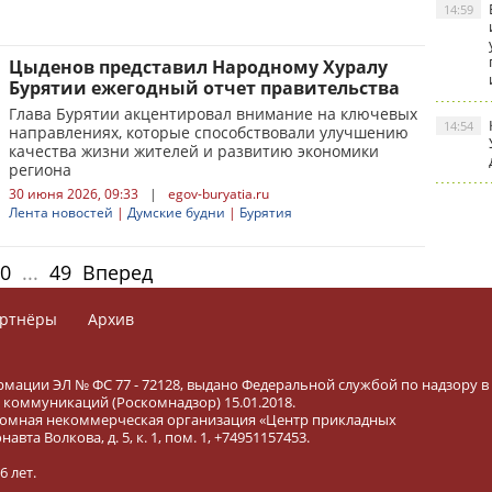
14:59
Цыденов представил Народному Хуралу
Бурятии ежегодный отчет правительства
Глава Бурятии акцентировал внимание на ключевых
14:54
направлениях, которые способствовали улучшению
качества жизни жителей и развитию экономики
региона
30 июня 2026, 09:33
|
egov-buryatia.ru
Лента новостей
|
Думские будни
|
Бурятия
0
...
49
Вперед
ртнёры
Архив
рмации ЭЛ № ФС 77 - 72128, выдано Федеральной службой по надзору в
коммуникаций (Роскомнадзор) 15.01.2018.
тономная некоммерческая организация «Центр прикладных
вта Волкова, д. 5, к. 1, пом. 1, +74951157453.
 лет.