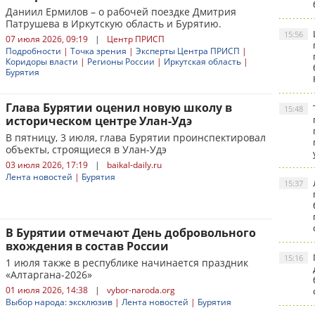
Даниил Ермилов – о рабочей поездке Дмитрия
Патрушева в Иркутскую область и Бурятию.
15:56
07 июля 2026, 09:19
|
Центр ПРИСП
Подробности
|
Точка зрения
|
Эксперты Центра ПРИСП
|
Коридоры власти
|
Регионы России
|
Иркутская область
|
Бурятия
Глава Бурятии оценил новую школу в
15:48
историческом центре Улан-Удэ
В пятницу, 3 июля, глава Бурятии проинспектировал
объекты, строящиеся в Улан-Удэ
03 июля 2026, 17:19
|
baikal-daily.ru
Лента новостей
|
Бурятия
15:37
В Бурятии отмечают День добровольного
вхождения в состав России
15:16
1 июля также в республике начинается праздник
«Алтаргана-2026»
01 июля 2026, 14:38
|
vybor-naroda.org
Выбор народа: эксклюзив
|
Лента новостей
|
Бурятия