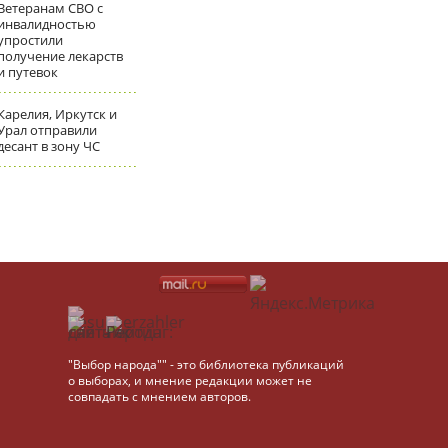
Ветеранам СВО с
инвалидностью
упростили
получение лекарств
и путевок
Карелия, Иркутск и
Урал отправили
десант в зону ЧС
"Выбор народа"" - это библиотека публикаций
о выборах, и мнение редакции может не
совпадать с мнением авторов.