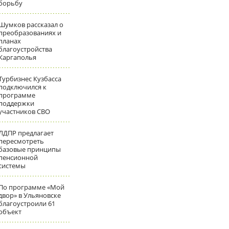
борьбу
Шумков рассказал о
преобразованиях и
планах
благоустройства
Каргаполья
Турбизнес Кузбасса
подключился к
программе
поддержки
участников СВО
ЛДПР предлагает
пересмотреть
базовые принципы
пенсионной
системы
По программе «Мой
двор» в Ульяновске
благоустроили 61
объект