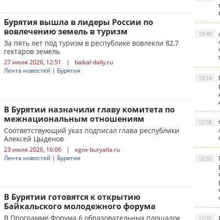
Бурятия вышла в лидеры России по
вовлечению земель в туризм
13:40
За пять лет под туризм в республике вовлекли 82,7
гектаров земель
27 июля 2026, 12:51
|
baikal-daily.ru
Лента новостей
|
Бурятия
13:14
В Бурятии назначили главу комитета по
межнациональным отношениям
12:58
Соответствующий указ подписал глава республики
Алексей Цыденов
23 июля 2026, 16:06
|
egov-buryatia.ru
Лента новостей
|
Бурятия
12:52
В Бурятии готовятся к открытию
Байкальского молодежного форума
В Программе Форума 6 образовательных площадок
12:37