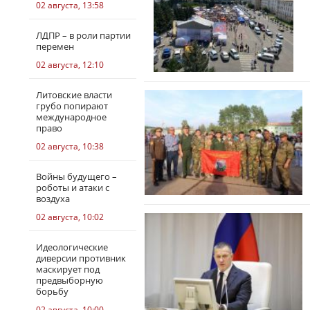
02 августа, 13:58
ЛДПР – в роли партии
перемен
02 августа, 12:10
Литовские власти
грубо попирают
международное
право
02 августа, 10:38
Войны будущего –
роботы и атаки с
воздуха
02 августа, 10:02
Идеологические
диверсии противник
маскирует под
предвыборную
борьбу
02 августа, 10:00