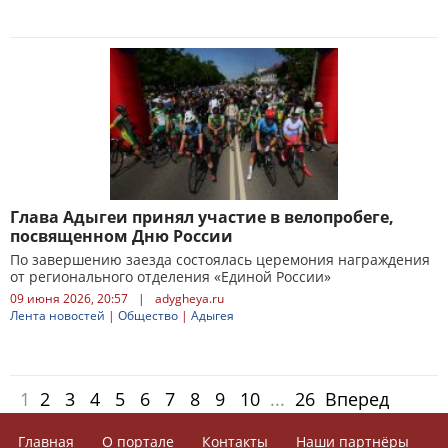
Глава Адыгеи принял участие в велопробеге,
посвященном Дню России
По завершению заезда состоялась церемония награждения
от регионального отделения «Единой России»
09 июня 2026, 20:57
|
adygheya.ru
Лента новостей
|
Общество
|
Адыгея
1
2
3
4
5
6
7
8
9
10
...
26
Вперед
Главная
О портале
Контакты
Наши партнёры