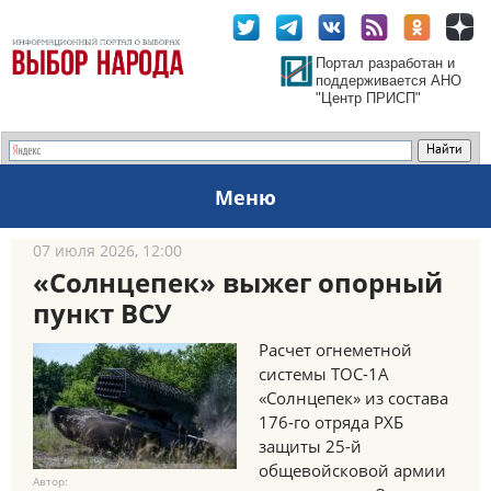
Портал разработан и
поддерживается АНО
"Центр ПРИСП"
Меню
07 июля 2026, 12:00
«Солнцепек» выжег опорный
пункт ВСУ
Расчет огнеметной
системы ТОС-1А
«Солнцепек» из состава
176-го отряда РХБ
защиты 25-й
общевойсковой армии
Автор: