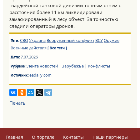
гвардейской танковой дивизии точным огнем с
расстояния более 11 км ликвидировали
замаскированный в лесу объект. За точностью
следили операторы дронов.
СВО
Украина
Вооруженный конфликт
ВСУ
Оружие
Теги:
Военные действия
[ Все теги ]
7.07.2026
Дата:
Лента новостей
|
Зарубежье
|
Конфликты
Рубрики:
eadaily.com
Источник:
Печать
Главная
О портале
Контакты
Наши партнёры