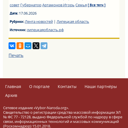
совет
Губернатор
Артамонов Игорь
Семья
[ Все теги ]
17.06.2026
Дата:
Лента новостей
|
Липецкая область
Рубрики:
липецкаяобласть.рф
Источник:
Печать
Главная
О портале
Контакты
Наши партнёры
Архив
Сетевое издание «Vybor-Naroda.org».
Свидетельство о регистрации средства массовой информации ЭЛ
№ ФС 77 - 72128, выдано Федеральной службой по надзору в сфере
связи, информационных технологий и массовых коммуникаций
(Роскомнадзор) 15.01.2018.