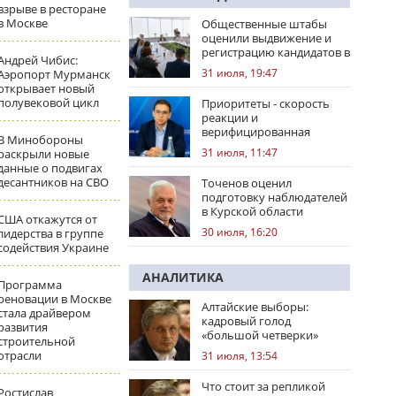
взрыве в ресторане
в Москве
Общественные штабы
оценили выдвижение и
регистрацию кандидатов в
Андрей Чибис:
регионах
31 июля, 19:47
Аэропорт Мурманск
открывает новый
полувековой цикл
Приоритеты - скорость
реакции и
верифицированная
В Минобороны
правовая позиция
31 июля, 11:47
раскрыли новые
данные о подвигах
десантников на СВО
Точенов оценил
подготовку наблюдателей
в Курской области
США откажутся от
30 июля, 16:20
лидерства в группе
содействия Украине
АНАЛИТИКА
Программа
реновации в Москве
Алтайские выборы:
стала драйвером
кадровый голод
развития
«большой четверки»
строительной
отрасли
31 июля, 13:54
Что стоит за репликой
Ростислав