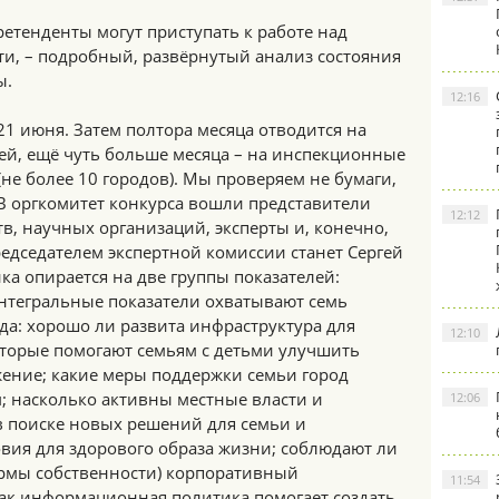
ретенденты могут приступать к работе над
ути, – подробный, развёрнутый анализ состояния
ы.
12:16
21 июня. Затем полтора месяца отводится на
ей, ещё чуть больше месяца – на инспекционные
не более 10 городов). Мы проверяем не бумаги,
В оргкомитет конкурса вошли представители
12:12
, научных организаций, эксперты и, конечно,
едседателем экспертной комиссии станет Сергей
а опирается на две группы показателей:
нтегральные показатели охватывают семь
да: хорошо ли развита инфраструктура для
12:10
оторые помогают семьям с детьми улучшить
ение; какие меры поддержки семьи город
м; насколько активны местные власти и
12:06
 поиске новых решений для семьи и
вия для здорового образа жизни; соблюдают ли
рмы собственности) корпоративный
11:54
как информационная политика помогает создать