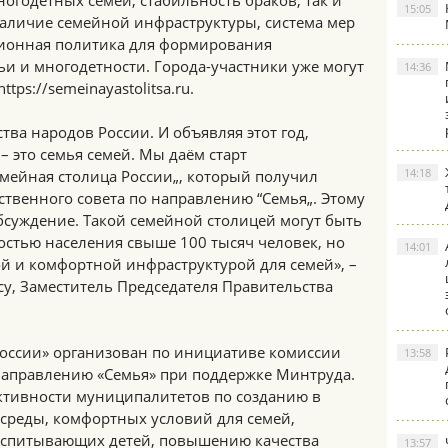
огодетных семей, стабильность браков, так и
15:05
наличие семейной инфраструктуры, система мер
ионная политика для формирования
и и многодетности. Города-участники уже могут
14:36
tps://semeinayastolitsa.ru.
ства народов России. И объявляя этот год,
 – это семья семей. Мы даём старт
14:18
емейная столица России„, который получил
твенного совета по направлению “Семья„. Этому
бсуждение. Такой семейной столицей могут быть
остью населения свыше 100 тысяч человек, но
14:01
ной и комфортной инфраструктурой для семей», –
рсу, Заместитель Председателя Правительства
России» организован по инициативе комиссии
13:58
 направлению «Семья» при поддержке Минтруда.
активности муниципалитетов по созданию в
среды, комфортных условий для семей,
спитывающих детей, повышению качества
13:57