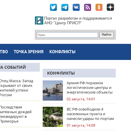
Портал разработан и поддерживается
АНО "Центр ПРИСП"
ТВО
ТОЧКА ЗРЕНИЯ
КОНФЛИКТЫ
ТА СОБЫТИЙ
КОНФЛИКТЫ
Отец Маска: Запад
Армия РФ поразила
скрывает от своих
логистические центры и
жителей успехи
энергетические объекты
России
Украины
02 августа, 14:01
Последствия
ВС РФ освободили 4
затяжных дождей
населенных пункта и
ликвидируют в
нанесли удары по портам
Приморье
Одессы
01 августа, 14:08