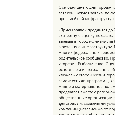
С сегодняшнего дня города-п
заявкой. Каждая заявка, по с
просемейной инфраструктур
«Приём заявок продлится до 
экспертную оценку показател
выезды в города-финалисты (
а реальную инфраструктуру. 
многих федеральных ведомств
родительское сообщество. Пр
Игоревич Рыбальченко. Оценк
основные и интегральные. И
ключевых сторон жизни горо
семей; есть ли программы, к
жильё и материальное полож
предлагает вместе с регионо
общественные организации в
демографии; созданы ли усло
компании (независимо от фо
демографический стандарт; 