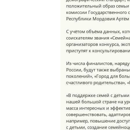
положительный образ семьи и
комиссии Государственного с
Республики Мордовия Артём 
С учётом объёма данных, ко
соискателям звания «Семейна
организаторов конкурса, экс
приступят к консультирован
Из числа финалистов, наряду
России, будут также выбран
поколений», «Город для боль
счастливого родительства», 
«В поддержке семей с детьми 
нашей большой стране на ур
масса интересных и эффекти
совершенствовать, адаптиров
например, повышение доступ
с детьми, создание семейноц