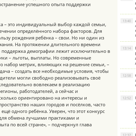
ространение успешного опыта поддержки
13:40
а – это индивидуальный выбор каждой семьи,
течении определённого набора факторов. Для
льзу рождения ребёнка – свои. Но ни один из
имания. На протяжении длительного времени
13:14
о поддержка демографии лежит исключительно в
ики – льготы, выплаты. Но современные
то набор метрик, влияющих на решение семьи, –
дача – создать все необходимые условия, чтобы
12:58
одители могли свободно реализовывать своё
следовательно вовлекаем в реализацию
гионы, работодателей, а сейчас и
асколько ориентировано на интересы и
12:52
пространство наших городов и посёлков, часто
ещё одного ребёнка. Уверен, что этот конкурс
для обмена лучшими практиками и
та по всей стране», – подчеркнул глава
12:37