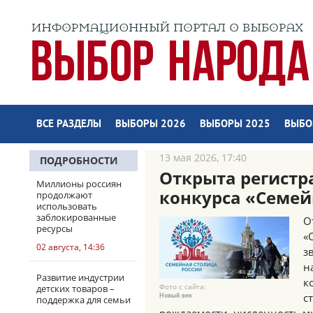
ВСЕ РАЗДЕЛЫ
ВЫБОРЫ 2026
ВЫБОРЫ 2025
ВЫБО
13 мая 2026, 17:40
ПОДРОБНОСТИ
Открыта регистр
Миллионы россиян
конкурса «Семей
продолжают
использовать
заблокированные
О
ресурсы
«
02 августа, 14:36
з
н
Развитие индустрии
к
Фото с сайта:
детских товаров –
с
Новый век
поддержка для семьи