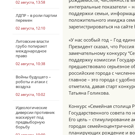
рождаемости, численность мн
02 августа, 13:58
интегральные показатели – 
поддержки семьи, информац
ЛДПР – в роли партии
положительного имиджа семь
перемен
зарегистрироваться на сайте ht
02 августа, 12:10
«У нас особый год – Год един
Литовские власти
грубо попирают
Президент сказал, что Россия
международное
замечательному конкурсу “С
право
поддержку комиссии Государс
02 августа, 10:38
предшествовало серьёзное о
российские города с численн
Войны будущего –
главное – это города с удоб
роботы и атаки с
отметила, давая старт конку
воздуха
Татьяна Голикова.
02 августа, 10:02
Конкурс «Семейная столица 
Идеологические
диверсии противник
Государственного совета по
маскирует под
Его цель – стимулирование 
предвыборную
городах семейноцентричной 
борьбу
планирующих рождение и во
02 августа, 10:00