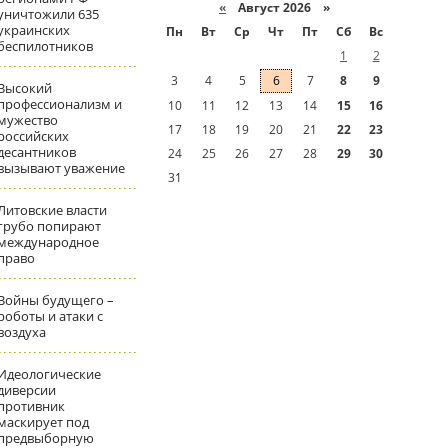
«
Август 2026 »
уничтожили 635
украинских
Пн
Вт
Ср
Чт
Пт
Сб
Вс
беспилотников
1
2
3
4
5
6
7
8
9
Высокий
профессионализм и
10
11
12
13
14
15
16
мужество
17
18
19
20
21
22
23
российских
десантников
24
25
26
27
28
29
30
вызывают уважение
31
Литовские власти
грубо попирают
международное
право
Войны будущего –
роботы и атаки с
воздуха
Идеологические
диверсии
противник
маскирует под
предвыборную