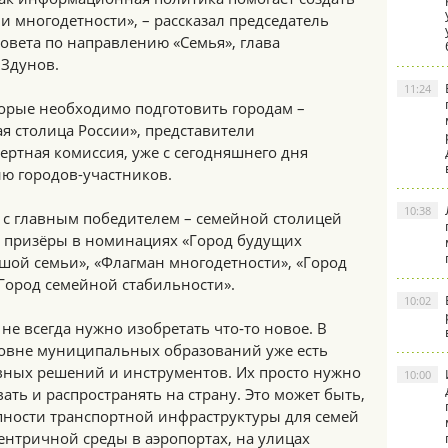
 многодетности», – рассказал председатель
овета по направлению «Семья», глава
Здунов.
11:24
торые необходимо подготовить городам –
я столица России», представители
пертная комиссия, уже с сегодняшнего дня
ию городов-участников.
10:38
 с главным победителем – семейной столицей
ы призёры в номинациях «Город будущих
шой семьи», «Флагман многодетности», «Город
«Город семейной стабильности».
10:02
не всегда нужно изобретать что‑то новое. В
овне муниципальных образований уже есть
вных решений и инструментов. Их просто нужно
10:00
ать и распространять на страну. Это может быть,
ности транспортной инфраструктуры для семей
ентричной среды в аэропортах, на улицах