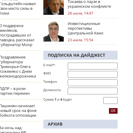
Токаева о паузе в
Гольдштейн назвал
украинском конфликте
свое место силы в
Коми
28 июля, 14:47
Инвестиционные
О поддержке
перспективы
земляков,
Центральной Азии:
пострадавших от
региональные тренды
паводка, рассказал
23 июля, 15:54
губернатор Моор
ПОДПИСКА НА ДАЙДЖЕСТ
Поздравление
губернатора
E-mail*:
Приморья Олега
Кожемяко с Днем
ФИО
железнодорожника
Телефон
ЛДПР – в роли
Должность
партии перемен
Сумма
1
и
4
будет
Пашинян начинает
новый срок на фоне
бойкота оппозиции
АРХИВ
За ночь над
регионами РФ