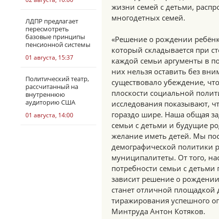
жизни семей с детьми, расп
многодетных семей.
ЛДПР предлагает
пересмотреть
базовые принципы
«Решение о рождении ребёнк
пенсионной системы
который складывается при с
01 августа, 15:37
каждой семьи аргументы в по
них нельзя оставить без вн
Политический театр,
существовало убеждение, чт
рассчитанный на
плоскости социальной полит
внутреннюю
аудиторию США
исследования показывают, ч
гораздо шире. Наша общая за
01 августа, 14:00
семьи с детьми и будущие р
желание иметь детей. Мы по
демографической политики ре
муниципалитеты. От того, н
потребности семьи с детьми 
зависит решение о рождении 
станет отличной площадкой 
тиражирования успешного опы
Минтруда Антон Котяков.