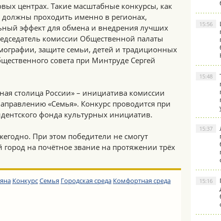
говых центрах. Такие масштабные конкурсы, как
и должны проходить именно в регионах,
15:56
льный эффект для обмена и внедрения лучших
редседатель комиссии Общественной палаты
мографии, защите семьи, детей и традиционных
бщественного совета при Минтруде Сергей
15:48
ная столица России» – инициатива комиссии
направлению «Семья». Конкурс проводится при
дентского фонда культурных инициатив.
15:37
жегодно. При этом победители не смогут
 город на почётное звание на протяжении трёх
ьяна
Конкурс
Семья
Городская среда
Комфортная среда
15:16