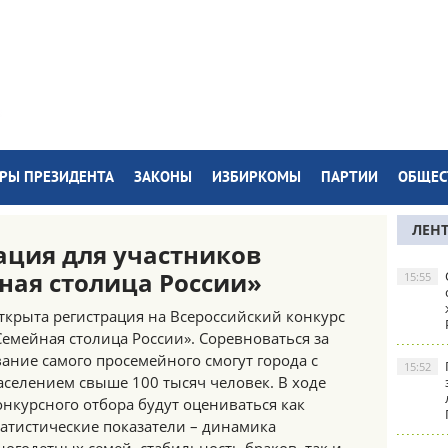
РЫ ПРЕЗИДЕНТА
ЗАКОНЫ
ИЗБИРКОМЫ
ПАРТИИ
ОБЩЕС
ЛЕН
ация для участников
ная столица России»
15:55
ткрыта регистрация на Всероссийский конкурс
Семейная столица России». Соревноваться за
вание самого просемейного смогут города с
15:52
аселением свыше 100 тысяч человек. В ходе
онкурсного отбора будут оцениваться как
татистические показатели – динамика