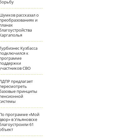
борьбу
Шумков рассказал о
преобразованиях и
планах
благоустройства
Каргаполья
Турбизнес Кузбасса
подключился к
программе
поддержки
участников СВО
ЛДПР предлагает
пересмотреть
базовые принципы
пенсионной
системы
По программе «Мой
двор» в Ульяновске
благоустроили 61
объект