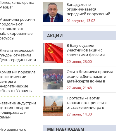
Конец канцлерства
Запад уже не
Мерца?
ограничивается
передачей вооружений
Миллионы россиян
01 августа, 13:02
продолжают
использовать
заблокированные
АКЦИИ
ресурсы
В Баку осудили
участников акции с
Жители ямальской
советскими флагами
тундры отметили
День середины лета
29 июля, 23:00
Ольга Демичева провела
Армия РФ поразила
акцию в День памяти
логистические
детей-жертв войны в
центры и
Донбассе
энергетические
27 июля, 21:48
объекты Украины
Протесты «Партии
тараканов» привели к
Развитие индустрии
отставке министра в
детских товаров –
Индии
поддержка для
27 июля, 14:30
семьи
МЫ НАБЛЮДАЕМ
Что известно о