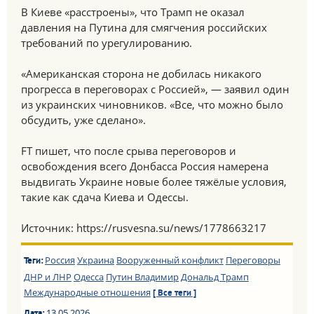
В Киеве «расстроены», что Трамп не оказал
давления на Путина для смягчения российских
требований по урегулированию.
«Американская сторона не добилась никакого
прогресса в переговорах с Россией», — заявил один
из украинских чиновников. «Все, что можно было
обсудить, уже сделано».
FT пишет, что после срыва переговоров и
освобождения всего Донбасса Россия намерена
выдвигать Украине новые более тяжёлые условия,
такие как сдача Киева и Одессы.
Источник: https://rusvesna.su/news/1778663217
Россия
Украина
Вооруженный конфликт
Переговоры
Теги:
ДНР и ЛНР
Одесса
Путин Владимир
Дональд Трамп
Международные отношения
[ Все теги ]
13.05.2026