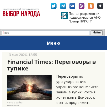
Портал разработан и
поддерживается АНО
"Центр ПРИСП"
Меню
13 мая 2026, 12:55
Financial Times: Переговоры в
тупике
Переговоры по
урегулированию
украинского конфликта
зашли в тупик: Россия
хочет взять Донбасс к
осени, продолжить
Фото с сайта:
rusvesna.su