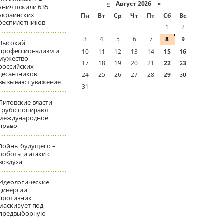
«
Август 2026 »
уничтожили 635
украинских
Пн
Вт
Ср
Чт
Пт
Сб
Вс
беспилотников
1
2
3
4
5
6
7
8
9
Высокий
профессионализм и
10
11
12
13
14
15
16
мужество
17
18
19
20
21
22
23
российских
десантников
24
25
26
27
28
29
30
вызывают уважение
31
Литовские власти
грубо попирают
международное
право
Войны будущего –
роботы и атаки с
воздуха
Идеологические
диверсии
противник
маскирует под
предвыборную