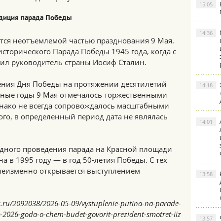
15:05
адиция парада Победы
14:36
ется неотъемлемой частью празднования 9 Мая.
исторического Парада Победы 1945 года, когда с
ил руководитель страны Иосиф Сталин.
ения Дня Победы на протяжении десятилетий
14:18
нные годы 9 Мая отмечалось торжественными
нако не всегда сопровождалось масштабными
го, в определенный период дата не являлась
14:01
дного проведения парада на Красной площади
а в 1995 году — в год 50-летия Победы. С тех
неизменно открывается выступлением
13:58
z.ru/2092038/2026-05-09/vystuplenie-putina-na-parade-
2026-goda-o-chem-budet-govorit-prezident-smotret-iiz
13:57