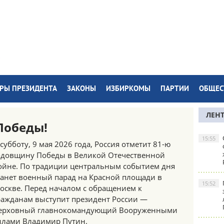
РЫ ПРЕЗИДЕНТА
ЗАКОНЫ
ИЗБИРКОМЫ
ПАРТИИ
ОБЩЕС
ЛЕН
Победы!
15:55
 субботу, 9 мая 2026 года, Россия отметит 81-ю
одовщину Победы в Великой Отечественной
ойне. По традиции центральным событием дня
танет военный парад на Красной площади в
15:52
оскве. Перед началом с обращением к
ражданам выступит президент России —
ерховный главнокомандующий Вооруженными
илами Владимир Путин.