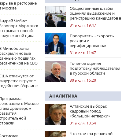
взрыве в ресторане
в Москве
Общественные штабы
оценили выдвижение и
регистрацию кандидатов в
Андрей Чибис:
регионах
31 июля, 19:47
Аэропорт Мурманск
открывает новый
полувековой цикл
Приоритеты - скорость
реакции и
верифицированная
В Минобороны
правовая позиция
31 июля, 11:47
раскрыли новые
данные о подвигах
десантников на СВО
Точенов оценил
подготовку наблюдателей
в Курской области
США откажутся от
30 июля, 16:20
лидерства в группе
содействия Украине
АНАЛИТИКА
Программа
реновации в Москве
Алтайские выборы:
стала драйвером
кадровый голод
развития
«большой четверки»
строительной
отрасли
31 июля, 13:54
Что стоит за репликой
Ростислав