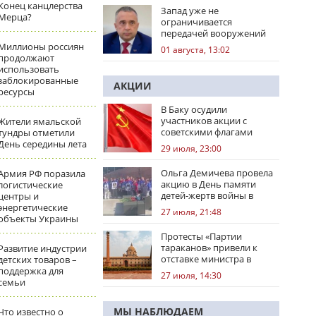
Конец канцлерства
Запад уже не
Мерца?
ограничивается
передачей вооружений
Миллионы россиян
01 августа, 13:02
продолжают
использовать
заблокированные
АКЦИИ
ресурсы
В Баку осудили
участников акции с
Жители ямальской
советскими флагами
тундры отметили
День середины лета
29 июля, 23:00
Ольга Демичева провела
Армия РФ поразила
акцию в День памяти
логистические
детей-жертв войны в
центры и
Донбассе
энергетические
27 июля, 21:48
объекты Украины
Протесты «Партии
тараканов» привели к
Развитие индустрии
отставке министра в
детских товаров –
Индии
поддержка для
27 июля, 14:30
семьи
МЫ НАБЛЮДАЕМ
Что известно о