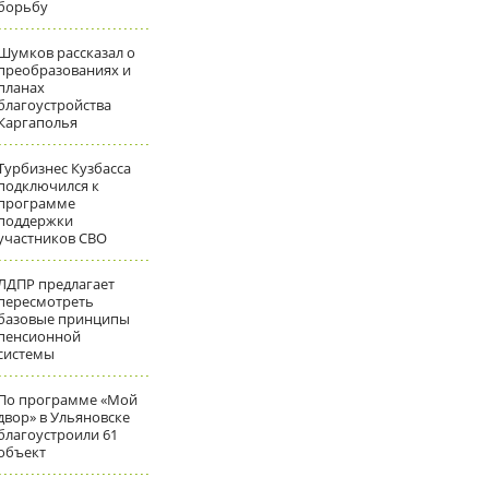
борьбу
Шумков рассказал о
преобразованиях и
планах
благоустройства
Каргаполья
Турбизнес Кузбасса
подключился к
программе
поддержки
участников СВО
ЛДПР предлагает
пересмотреть
базовые принципы
пенсионной
системы
По программе «Мой
двор» в Ульяновске
благоустроили 61
объект