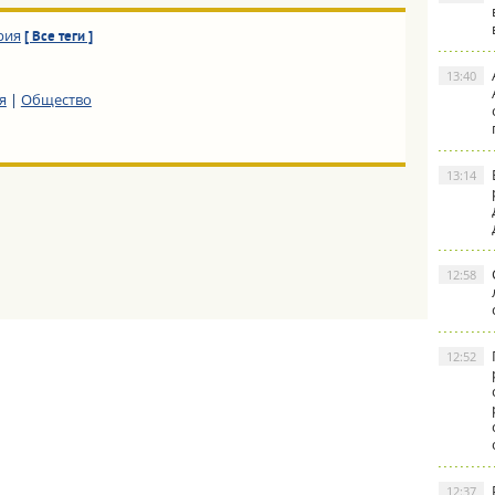
рия
[ Все теги ]
13:40
я
|
Общество
13:14
12:58
12:52
12:37