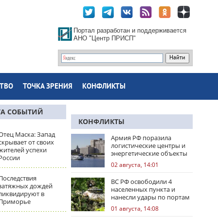
Портал разработан и поддерживается
АНО "Центр ПРИСП"
ТВО
ТОЧКА ЗРЕНИЯ
КОНФЛИКТЫ
ТА СОБЫТИЙ
КОНФЛИКТЫ
Отец Маска: Запад
Армия РФ поразила
скрывает от своих
логистические центры и
жителей успехи
энергетические объекты
России
Украины
02 августа, 14:01
Последствия
ВС РФ освободили 4
затяжных дождей
населенных пункта и
ликвидируют в
нанесли удары по портам
Приморье
Одессы
01 августа, 14:08