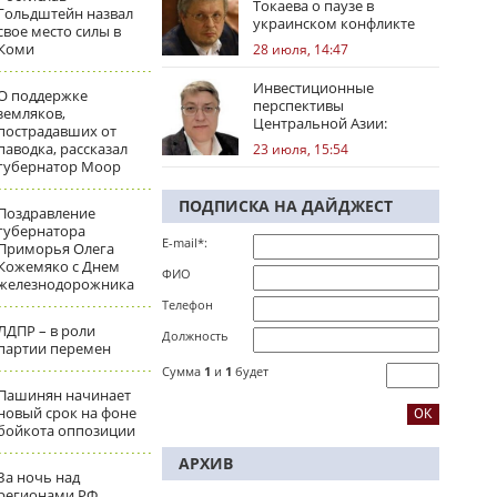
Токаева о паузе в
Гольдштейн назвал
украинском конфликте
свое место силы в
Коми
28 июля, 14:47
Инвестиционные
О поддержке
перспективы
земляков,
Центральной Азии:
пострадавших от
региональные тренды
паводка, рассказал
23 июля, 15:54
губернатор Моор
ПОДПИСКА НА ДАЙДЖЕСТ
Поздравление
губернатора
E-mail*:
Приморья Олега
Кожемяко с Днем
ФИО
железнодорожника
Телефон
ЛДПР – в роли
Должность
партии перемен
Сумма
1
и
1
будет
Пашинян начинает
новый срок на фоне
бойкота оппозиции
АРХИВ
За ночь над
регионами РФ