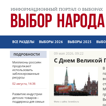
ВСЕ РАЗДЕЛЫ
ВЫБОРЫ 2026
ВЫБОРЫ 2025
ВЫБО
09 мая 2026, 09:22
ПОДРОБНОСТИ
С Днем Великой 
Миллионы россиян
продолжают
В
использовать
г
заблокированные
ресурсы
в
с
02 августа, 14:36
М
Развитие индустрии
г
детских товаров –
В
поддержка для семьи
Фото с сайта: kremlin.ru
с