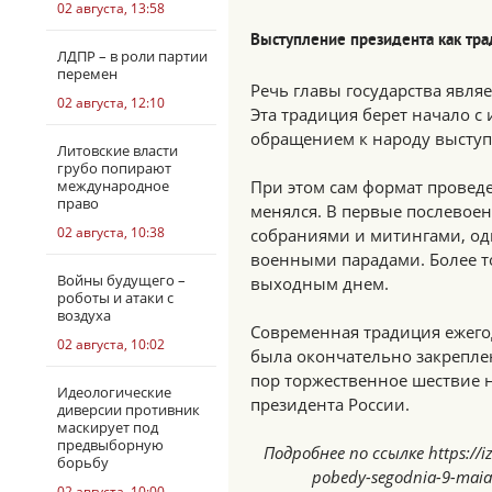
02 августа, 13:58
Выступление президента как тр
ЛДПР – в роли партии
перемен
Речь главы государства явля
02 августа, 12:10
Эта традиция берет начало с 
обращением к народу выступ
Литовские власти
грубо попирают
международное
При этом сам формат провед
право
менялся. В первые послевое
02 августа, 10:38
собраниями и митингами, од
военными парадами. Более то
Войны будущего –
выходным днем.
роботы и атаки с
воздуха
Современная традиция ежего
02 августа, 10:02
была окончательно закреплен
пор торжественное шествие 
Идеологические
президента России.
диверсии противник
маскирует под
предвыборную
Подробнее по ссылке https://i
борьбу
pobedy-segodnia-9-maia-
02 августа, 10:00