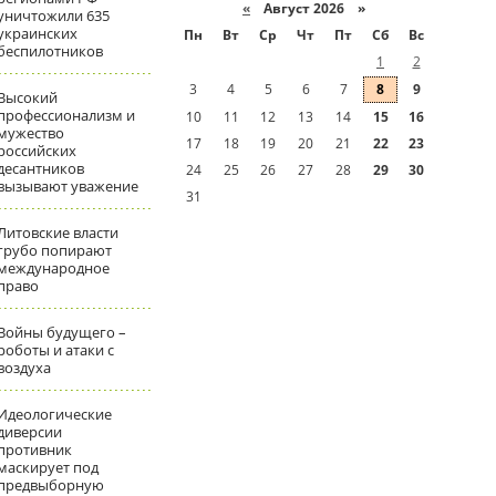
«
Август 2026 »
уничтожили 635
украинских
Пн
Вт
Ср
Чт
Пт
Сб
Вс
беспилотников
1
2
3
4
5
6
7
8
9
Высокий
профессионализм и
10
11
12
13
14
15
16
мужество
17
18
19
20
21
22
23
российских
десантников
24
25
26
27
28
29
30
вызывают уважение
31
Литовские власти
грубо попирают
международное
право
Войны будущего –
роботы и атаки с
воздуха
Идеологические
диверсии
противник
маскирует под
предвыборную