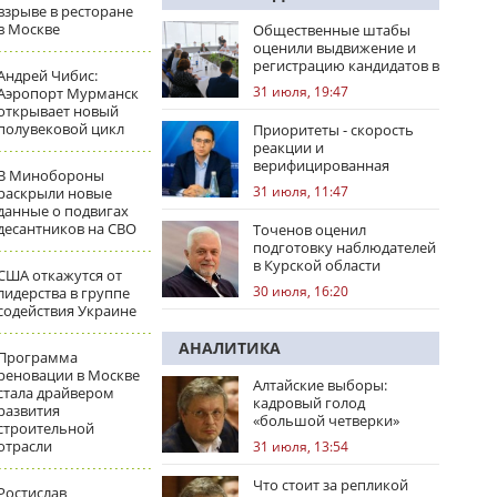
взрыве в ресторане
в Москве
Общественные штабы
оценили выдвижение и
регистрацию кандидатов в
Андрей Чибис:
регионах
31 июля, 19:47
Аэропорт Мурманск
открывает новый
полувековой цикл
Приоритеты - скорость
реакции и
верифицированная
В Минобороны
правовая позиция
31 июля, 11:47
раскрыли новые
данные о подвигах
десантников на СВО
Точенов оценил
подготовку наблюдателей
в Курской области
США откажутся от
30 июля, 16:20
лидерства в группе
содействия Украине
АНАЛИТИКА
Программа
реновации в Москве
Алтайские выборы:
стала драйвером
кадровый голод
развития
«большой четверки»
строительной
отрасли
31 июля, 13:54
Что стоит за репликой
Ростислав