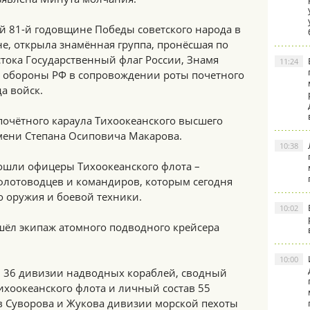
 81-й годовщине Победы советского народа в
е, открыла знамённая группа, пронёсшая по
тока Государственный флаг России, Знамя
11:24
 обороны РФ в сопровождении роты почетного
а войск.
почётного караула Тихоокеанского высшего
мени Степана Осиповича Макарова.
10:38
ошли офицеры Тихоокеанского флота –
лотоводцев и командиров, которым сегодня
 оружия и боевой техники.
10:02
ёл экипаж атомного подводного крейсера
10:00
 36 дивизии надводных кораблей, сводный
ихоокеанского флота и личный состав 55
в Суворова и Жукова дивизии морской пехоты