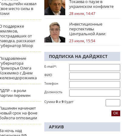
Токаева о паузе в
Гольдштейн назвал
украинском конфликте
свое место силы в
Коми
28 июля, 14:47
Инвестиционные
О поддержке
перспективы
земляков,
Центральной Азии:
пострадавших от
региональные тренды
паводка, рассказал
23 июля, 15:54
губернатор Моор
ПОДПИСКА НА ДАЙДЖЕСТ
Поздравление
губернатора
E-mail*:
Приморья Олега
Кожемяко с Днем
ФИО
железнодорожника
Телефон
ЛДПР – в роли
Должность
партии перемен
Сумма
0
и
9
будет
Пашинян начинает
новый срок на фоне
бойкота оппозиции
АРХИВ
За ночь над
регионами РФ