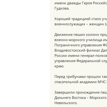
имени дважды Героя Россий
Гудкова.
Хорошей традицией стало уча
военнослужащих – женщин Це
Движение пеших колонн про
военно-морского училища им
Пограничного управления ФС
Владивостокский филиал Да
России имени генерал-полко
управления Федеральной сл
краю.
Перед трибунами прошли так
спасательной академии МЧС 
Завершили прохождение пеши
Дальнего Востока – Морског
Невельского.