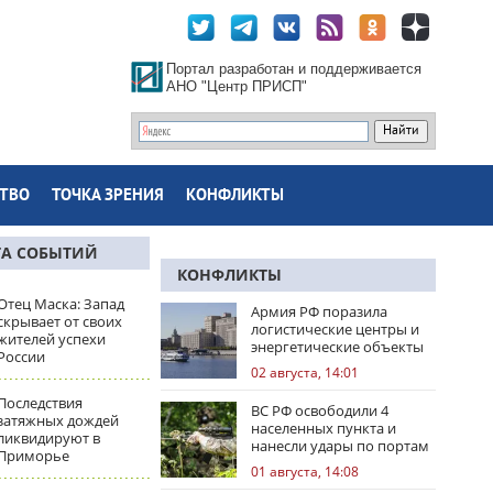
Портал разработан и поддерживается
АНО "Центр ПРИСП"
ТВО
ТОЧКА ЗРЕНИЯ
КОНФЛИКТЫ
ТА СОБЫТИЙ
КОНФЛИКТЫ
Отец Маска: Запад
Армия РФ поразила
скрывает от своих
логистические центры и
жителей успехи
энергетические объекты
России
Украины
02 августа, 14:01
Последствия
ВС РФ освободили 4
затяжных дождей
населенных пункта и
ликвидируют в
нанесли удары по портам
Приморье
Одессы
01 августа, 14:08