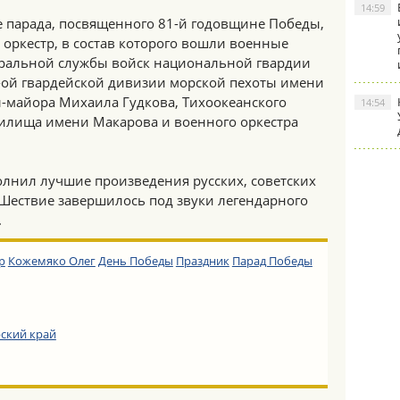
14:59
парада, посвященного 81-й годовщине Победы,
оркестр, в состав которого вошли военные
ральной службы войск национальной гвардии
-ой гвардейской дивизии морской пехоты имени
л-майора Михаила Гудкова, Тихоокеанского
14:54
илища имени Макарова и военного оркестра
олнил лучшие произведения русских, советских
 Шествие завершилось под звуки легендарного
.
р
Кожемяко Олег
День Победы
Праздник
Парад Победы
ский край