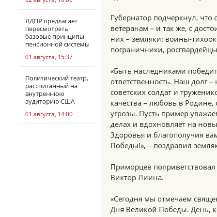
Губернатор подчеркнул, что
ЛДПР предлагает
ветеранам – и так же, с дост
пересмотреть
базовые принципы
них – земляки: воины-тихоок
пенсионной системы
пограничники, росгвардейцы,
01 августа, 15:37
«Быть наследниками победите
Политический театр,
ответственность. Наш долг –
рассчитанный на
советских солдат и труженик
внутреннюю
аудиторию США
качества – любовь в Родине,
угрозы. Пусть пример уважа
01 августа, 14:00
делах и вдохновляет на новы
Здоровья и благополучия вам
Победы!», – поздравил земля
Приморцев поприветствовал
Виктор Лиина.
«Сегодня мы отмечаем свяще
Дня Великой Победы. День, 