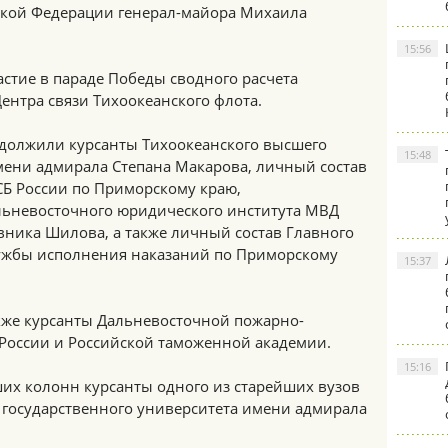
ской Федерации генерал-майора Михаила
15:56
стие в параде Победы сводного расчета
нтра связи Тихоокеанского флота.
должили курсанты Тихоокеанского высшего
15:48
ени адмирала Степана Макарова, личный состав
Б России по Приморскому краю,
льневосточного юридического института МВД
вника Шилова, а также личный состав Главного
ужбы исполнения наказаний по Приморскому
15:37
же курсанты Дальневосточной пожарно-
России и Российской таможенной академии.
15:16
х колонн курсанты одного из старейших вузов
о государственного университета имени адмирала