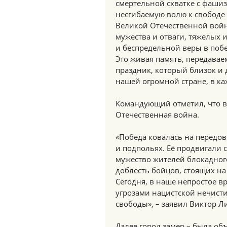
смертельной схватке с фашиз
несгибаемую волю к свободе 
Великой Отечественной войн
мужества и отваги, тяжелых 
и беспредельной веры в побе
Это живая память, передавае
праздник, который близок и 
нашей огромной стране, в ка
Командующий отметил, что в
Отечественная война.
«Победа ковалась на передов
и подпольях. Её продвигали 
мужество жителей блокадного
доблесть бойцов, стоящих на
Сегодня, в наше непростое вр
угрозами нацистской нечисти
свободы», – заявил Виктор Л
Далее город замер – была о