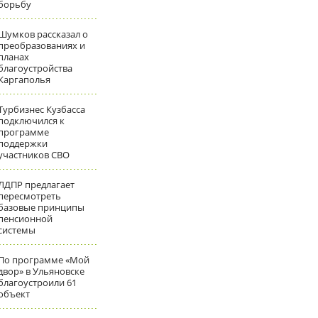
борьбу
Шумков рассказал о
преобразованиях и
планах
благоустройства
Каргаполья
Турбизнес Кузбасса
подключился к
программе
поддержки
участников СВО
ЛДПР предлагает
пересмотреть
базовые принципы
пенсионной
системы
По программе «Мой
двор» в Ульяновске
благоустроили 61
объект