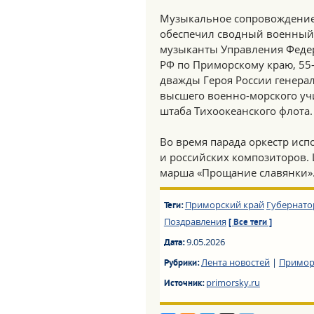
Музыкальное сопровождение 
обеспечил сводный военный 
музыканты Управления Феде
РФ по Приморскому краю, 55
дважды Героя России генера
высшего военно-морского уч
штаба Тихоокеанского флота.
Во время парада оркестр исп
и российских композиторов.
марша «Прощание славянки»
Приморский край
Губернато
Теги:
Поздравления
[ Все теги ]
9.05.2026
Дата:
Лента новостей
|
Примор
Рубрики:
primorsky.ru
Источник: