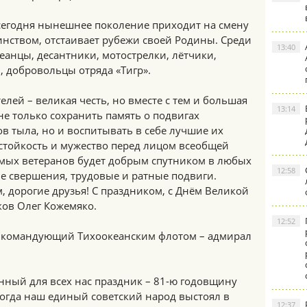
 сегодня нынешнее поколение приходит на смену
оинством, отстаивает рубежи своей Родины. Среди
13:40
еанцы, десантники, мотострелки, лётчики,
 добровольцы отряда «Тигр».
лей – великая честь, но вместе с тем и большая
13:14
 не только сохранить память о подвигах
ов тыла, но и воспитывать в себе лучшие их
 стойкость и мужество перед лицом всеобщей
емых ветеранов будет добрым спутником в любых
12:58
е свершения, трудовые и ратные подвиги.
, дорогие друзья! С праздником, с Днём Великой
ков Олег Кожемяко.
12:52
 командующий Тихоокеанским флотом – адмирал
нный для всех нас праздник – 81-ю годовщину
когда наш единый советский народ выстоял в
12:37