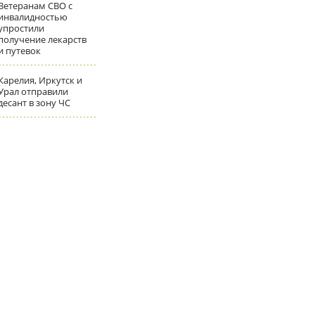
Ветеранам СВО с
инвалидностью
упростили
получение лекарств
и путевок
Карелия, Иркутск и
Урал отправили
десант в зону ЧС