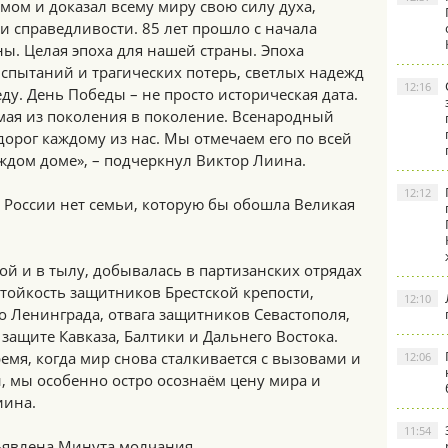
мом и доказал всему миру свою силу духа,
и справедливости. 85 лет прошло с начала
ы. Целая эпоха для нашей страны. Эпоха
испытаний и трагических потерь, светлых надежд
12:16
ду. День Победы – не просто историческая дата.
мая из поколения в поколение. Всенародный
дорог каждому из нас. Мы отмечаем его по всей
ждом доме», – подчеркнул Виктор Лиина.
12:12
 России нет семьи, которую бы обошла Великая
ой и в тылу, добывалась в партизанских отрядах
стойкость защитников Брестской крепости,
12:10
 Ленинграда, отвага защитников Севастополя,
 защите Кавказа, Балтики и Дальнего Востока.
емя, когда мир снова сталкивается с вызовами и
12:06
, мы особенно остро осознаём цену мира и
иина.
11:54
бъявлена Минута молчания.