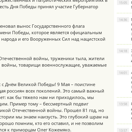
оржественных и патриотических мероприятиях в
15:05
есть Дня Победы принял участие Губернатор
14:36
еновал вынос Государственного флага
мени Победы, которое является официальным
 народа и его Вооруженных Сил над нацистской
14:18
Отечественной войны, труженики тыла, жители
и войны, товарищи военнослужащие, уважаемые
14:01
 с Днём Великой Победы! 9 Мая – поистине
ая россиян всех поколений. Это самый важный
ет: как бы тяжело нам ни приходилось, мы
дим. Пример тому – бессмертный подвиг
13:58
ликой Отечественной войны. Прошёл 81 год, но
стории мы знаем наизусть. Это глубокий шрам на
орошо помним, кто его оставил, и не позволим
ился к приморцам Олег Кожемяко.
13:57