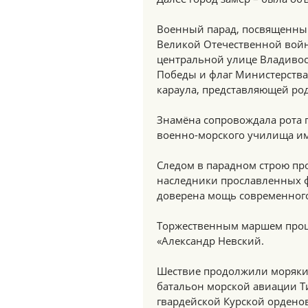
Военный парад, посвященный
Великой Отечественной войн
центральной улице Владивос
Победы и флаг Министерства
караула, представляющей род
Знамёна сопровождала рота 
военно-морского училища и
Следом в парадном строю пр
наследники прославленных ф
доверена мощь современного
Торжественным маршем прош
«Александр Невский.
Шествие продолжили моряки
батальон морской авиации Т
гвардейской Курской ордено