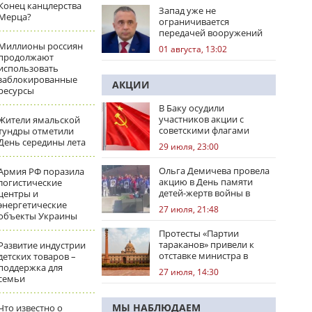
Конец канцлерства
Запад уже не
Мерца?
ограничивается
передачей вооружений
Миллионы россиян
01 августа, 13:02
продолжают
использовать
заблокированные
АКЦИИ
ресурсы
В Баку осудили
участников акции с
Жители ямальской
советскими флагами
тундры отметили
День середины лета
29 июля, 23:00
Ольга Демичева провела
Армия РФ поразила
акцию в День памяти
логистические
детей-жертв войны в
центры и
Донбассе
энергетические
27 июля, 21:48
объекты Украины
Протесты «Партии
тараканов» привели к
Развитие индустрии
отставке министра в
детских товаров –
Индии
поддержка для
27 июля, 14:30
семьи
МЫ НАБЛЮДАЕМ
Что известно о