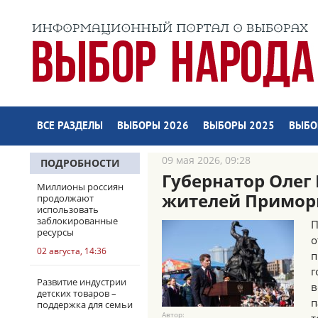
ВСЕ РАЗДЕЛЫ
ВЫБОРЫ 2026
ВЫБОРЫ 2025
ВЫБО
09 мая 2026, 09:28
ПОДРОБНОСТИ
Губернатор Олег
Миллионы россиян
жителей Примор
продолжают
использовать
заблокированные
П
ресурсы
о
02 августа, 14:36
п
г
Развитие индустрии
в
детских товаров –
п
поддержка для семьи
Автор: