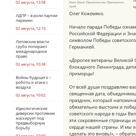
т
02 августа, 13:58
Иван Дякин (Правительство Приморского
ч
края)
Олег Кожемяко.
ЛДПР – в роли партии
перемен
Начало парада Победы ознам
02 августа, 12:10
Российской Федерации и Зна
символом Победы советского
Литовские власти
грубо попирают
Германией.
международное
право
«Дорогие ветераны Великой 
02 августа, 10:38
блокадного Ленинграда, дет
приморцы!
Войны будущего –
роботы и атаки с
От всей души поздравляю вас
воздуха
священная дата, объединяющ
02 августа, 10:02
праздник, который напомина
обязательно выстоим и побе
Идеологические
диверсии противник
советского народа в годы Ве
маскирует под
эти сокровенные страницы и
предвыборную
сердце нашей страны. И мы х
борьбу
сделать это вновь!», – обрат
02 августа, 10:00