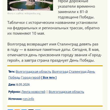
герой дорожные
указатели временно
заменили к 81-й
Фото с сайта: wikipedia.org
годовщине Победы.
Таблички с историческим названием установили
на федеральных и региональных трассах, обратно
их поменяют 10 мая.
Волгоград возвращает имя Сталинград девять раз
в году — в важные памятные даты. Сегодня, 8 мая,
отмечается день присвоения городу звания «Город-
герой», а завтра страна празднует День Победы.
Волгоградская область
Волгоград
Сталинград
День
Теги:
Победы
Город-герой
[ Все теги ]
8.05.2026
Дата:
Лента новостей
|
Волгоградская область
Рубрики:
rzn.info
Источник: