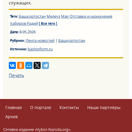
служащих.
Башкортостан
Мелеуз
Мэр
Отставки и назначения
Теги:
Хабиров Радий
[ Все теги ]
8.05.2026
Дата:
Лента новостей
|
Башкортостан
Рубрики:
bashinform.ru
Источник:
Печать
Главная
О портале
Контакты
Наши партнёры
Архив
Сетевое издание «Vybor-Naroda.org».