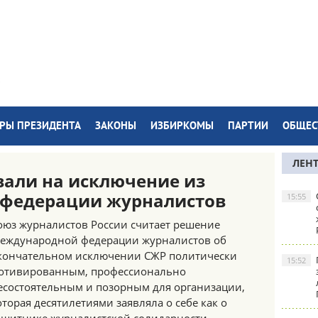
РЫ ПРЕЗИДЕНТА
ЗАКОНЫ
ИЗБИРКОМЫ
ПАРТИИ
ОБЩЕС
ЛЕН
вали на исключение из
федерации журналистов
15:55
оюз журналистов России считает решение
еждународной федерации журналистов об
кончательном исключении СЖР политически
15:52
отивированным, профессионально
есостоятельным и позорным для организации,
оторая десятилетиями заявляла о себе как о