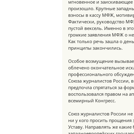
мгновенное и заискивающее с
произошло. Крупные западны
взносы в кассу МФЖ, мотиви
Фактически, руководство МФЖ
пустой вексель. Именно в это
громкие заявления МФЖ о не
Как только речь зашла о день
принципы закончились.
Особое возмущение вызывает
облечено окончательное иск
профессионального обсужден
Союза журналистов России, 
предпочла спрятаться за фор
воспользовался правом на а
всемирный Конгресс.
Союз журналистов России не
ни у кого просить прощения 
Уставу. Направлять же какие
западноевропейских государ