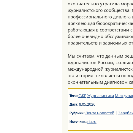
окончательно утратила мора
журналистского сообщества. 
профессионального диалога 
дряхлеющая бюрократическая 
работающая в соответствии с
более очевидно обслуживаю
правительств и зависимых от
Мы считаем, что данным ре
журналистов России, сколько
международной журналистско
эта история не является пов
окончательным диагнозом с
СЖР
Журналистика
Междуна
Теги:
8.05.2026
Дата:
Лента новостей
|
Зарубе
Рубрики:
ria.ru
Источник: