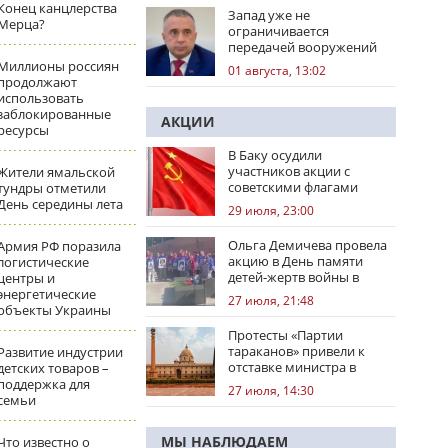
Конец канцлерства
Запад уже не
Мерца?
ограничивается
передачей вооружений
Миллионы россиян
01 августа, 13:02
продолжают
использовать
заблокированные
АКЦИИ
ресурсы
В Баку осудили
участников акции с
Жители ямальской
советскими флагами
тундры отметили
День середины лета
29 июля, 23:00
Ольга Демичева провела
Армия РФ поразила
акцию в День памяти
логистические
детей-жертв войны в
центры и
Донбассе
энергетические
27 июля, 21:48
объекты Украины
Протесты «Партии
тараканов» привели к
Развитие индустрии
отставке министра в
детских товаров –
Индии
поддержка для
27 июля, 14:30
семьи
МЫ НАБЛЮДАЕМ
Что известно о