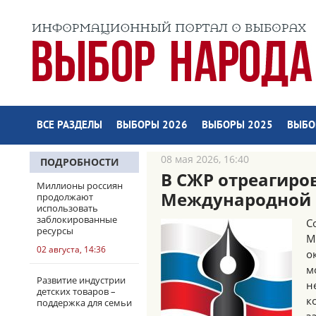
ВСЕ РАЗДЕЛЫ
ВЫБОРЫ 2026
ВЫБОРЫ 2025
ВЫБО
08 мая 2026, 16:40
ПОДРОБНОСТИ
В СЖР отреагиро
Миллионы россиян
Международной 
продолжают
использовать
заблокированные
С
ресурсы
М
02 августа, 14:36
о
м
Развитие индустрии
н
детских товаров –
к
поддержка для семьи