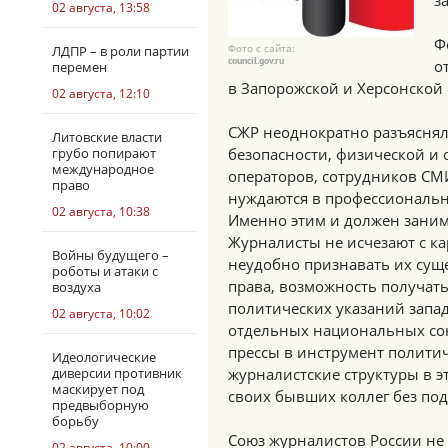
з
02 августа, 13:58
Ф
Фото с сайта:
ЛДПР – в роли партии
council.gov.ru
о
перемен
в Запорожской и Херсонской о
02 августа, 12:10
СЖР неоднократно разъяснял
Литовские власти
грубо попирают
безопасности, физической и
международное
операторов, сотрудников СМИ
право
нуждаются в профессиональн
02 августа, 10:38
Именно этим и должен заним
Журналисты не исчезают с ка
Войны будущего –
неудобно признавать их сущ
роботы и атаки с
права, возможность получать
воздуха
политических указаний запа
02 августа, 10:02
отдельных национальных сою
прессы в инструмент полити
Идеологические
диверсии противник
журналистские структуры в э
маскирует под
своих бывших коллег без по
предвыборную
борьбу
Союз журналистов России не
02 августа, 10:00