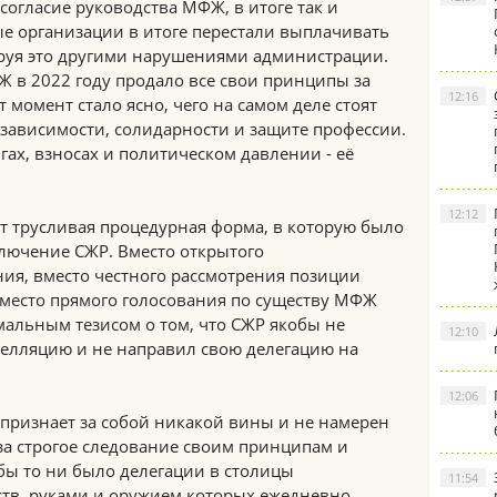
огласие руководства МФЖ, в итоге так и
е организации в итоге перестали выплачивать
руя это другими нарушениями администрации.
 в 2022 году продало все свои принципы за
12:16
т момент стало ясно, чего на самом деле стоят
зависимости, солидарности и защите профессии.
гах, взносах и политическом давлении - её
12:12
 трусливая процедурная форма, в которую было
лючение СЖР. Вместо открытого
ия, вместо честного рассмотрения позиции
вместо прямого голосования по существу МФЖ
мальным тезисом о том, что СЖР якобы не
12:10
пелляцию и не направил свою делегацию на
12:06
 признает за собой никакой вины и не намерен
за строгое следование своим принципам и
 бы то ни было делегации в столицы
11:54
ств, руками и оружием которых ежедневно