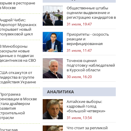
взрыве в ресторане
в Москве
Общественные штабы
оценили выдвижение и
регистрацию кандидатов в
Андрей Чибис:
регионах
31 июля, 19:47
Аэропорт Мурманск
открывает новый
полувековой цикл
Приоритеты - скорость
реакции и
верифицированная
В Минобороны
правовая позиция
31 июля, 11:47
раскрыли новые
данные о подвигах
десантников на СВО
Точенов оценил
подготовку наблюдателей
в Курской области
США откажутся от
30 июля, 16:20
лидерства в группе
содействия Украине
АНАЛИТИКА
Программа
реновации в Москве
Алтайские выборы:
стала драйвером
кадровый голод
развития
«большой четверки»
строительной
отрасли
31 июля, 13:54
Что стоит за репликой
Ростислав