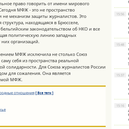
льное право говорить от имени мирового
Сегодня МФЖ - это не пространство
15:56
и не механизм защиты журналистов. Это
структура, находящаяся в Брюсселе,
 бельгийским законодательством об НКО и все
щая политическую линию западных
 них организаций.
15:48
шением МФЖ исключила не столько Союз
 саму себя из пространства реальной
й солидарности. Для Союза журналистов России
одом для сожаления. Она является
15:37
амой МФЖ.
родные отношения
[ Все теги ]
15:16
жье