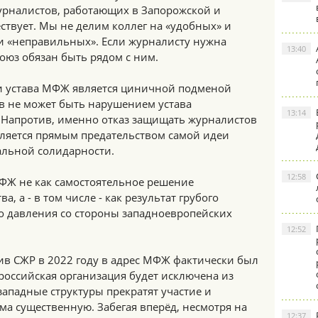
журналистов, работающих в Запорожской и
ествует. Мы не делим коллег на «удобных» и
и «неправильных». Если журналисту нужна
13:40
оюз обязан быть рядом с ним.
 устава МФЖ является циничной подменой
в не может быть нарушением устава
13:14
 Напротив, именно отказ защищать журналистов
ляется прямым предательством самой идеи
льной солидарности.
12:58
ФЖ не как самостоятельное решение
, а - в том числе - как результат грубого
о давления со стороны западноевропейских
12:52
ив СЖР в 2022 году в адрес МФЖ фактически был
российская организация будет исключена из
ападные структуры прекратят участие и
а существенную. Забегая вперёд, несмотря на
12:37