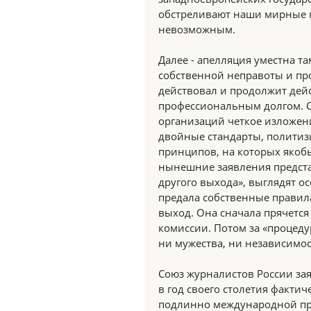
обстреливают наши мирные г
невозможным.
Далее - апелляция уместна т
собственной неправоты и пр
действовал и продолжит дейс
профессиональным долгом. С
организаций четкое изложен
двойные стандарты, полити
принципов, на которых якоб
нынешние заявления предста
другого выхода», выглядят о
предала собственные правила
выход. Она сначала прячется
комиссии. Потом за «процедур
ни мужества, ни независимос
Союз журналистов России за
в год своего столетия фактич
подлинно международной пр