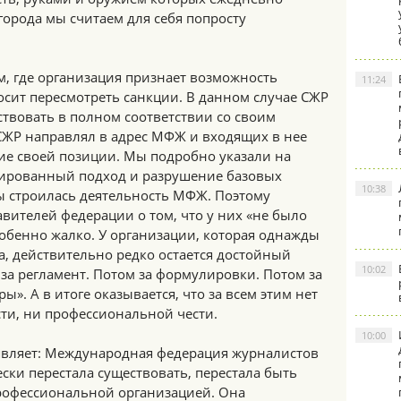
орода мы считаем для себя попросту
ам, где организация признает возможность
11:24
осит пересмотреть санкции. В данном случае СЖР
твовать в полном соответствии со своим
ЖР направлял в адрес МФЖ и входящих в нее
ие своей позиции. Мы подробно указали на
зированный подход и разрушение базовых
10:38
ы строилась деятельность МФЖ. Поэтому
вителей федерации о том, что у них «не было
собенно жалко. У организации, которая однажды
, действительно редко остается достойный
10:02
 за регламент. Потом за формулировки. Потом за
ы». А в итоге оказывается, что за всем этим нет
ти, ни профессиональной чести.
10:00
являет: Международная федерация журналистов
ески перестала существовать, перестала быть
офессиональной организацией. Она