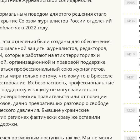
ащитнике журналистской солидарности.
15:05
ормальным поводом для этого решения стало
ткрытие Союзом журналистов России отделений
14:36
бластях в 2022 году.
: эти отделения были созданы для обеспечения
 социальной защиты журналистов, редакторов,
14:18
, которые работают на этих территориях и
ой, организационной и правовой поддержке.
аться профессиональный союз журналистов.
рты мира только потому, что кому-то в Брюсселе
14:01
ествование. Их безопасность, профессиональные
 поддержку и защиту не могут зависеть от
дноевропейских правительств или от позиции
зов, давно превративших разговор о свободе
ческого давления. Бывшие украинские
13:58
тих регионах фактически сразу же оставили
ддержки.
 счел возможным поступить так же. Мы не могли
13:57