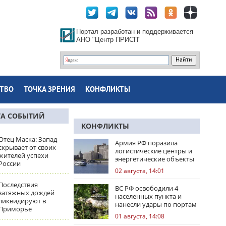
Портал разработан и поддерживается
АНО "Центр ПРИСП"
ТВО
ТОЧКА ЗРЕНИЯ
КОНФЛИКТЫ
ТА СОБЫТИЙ
КОНФЛИКТЫ
Отец Маска: Запад
Армия РФ поразила
скрывает от своих
логистические центры и
жителей успехи
энергетические объекты
России
Украины
02 августа, 14:01
Последствия
ВС РФ освободили 4
затяжных дождей
населенных пункта и
ликвидируют в
нанесли удары по портам
Приморье
Одессы
01 августа, 14:08