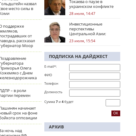
Токаева о паузе в
Гольдштейн назвал
украинском конфликте
свое место силы в
Коми
28 июля, 14:47
Инвестиционные
О поддержке
перспективы
земляков,
Центральной Азии:
пострадавших от
региональные тренды
паводка, рассказал
23 июля, 15:54
губернатор Моор
ПОДПИСКА НА ДАЙДЖЕСТ
Поздравление
губернатора
E-mail*:
Приморья Олега
Кожемяко с Днем
ФИО
железнодорожника
Телефон
ЛДПР – в роли
Должность
партии перемен
Сумма
7
и
4
будет
Пашинян начинает
новый срок на фоне
бойкота оппозиции
АРХИВ
За ночь над
регионами РФ