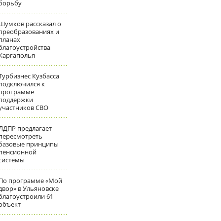
борьбу
Шумков рассказал о
преобразованиях и
планах
благоустройства
Каргаполья
Турбизнес Кузбасса
подключился к
программе
поддержки
участников СВО
ЛДПР предлагает
пересмотреть
базовые принципы
пенсионной
системы
По программе «Мой
двор» в Ульяновске
благоустроили 61
объект