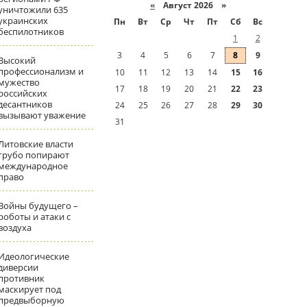
«
Август 2026 »
уничтожили 635
украинских
Пн
Вт
Ср
Чт
Пт
Сб
Вс
беспилотников
1
2
3
4
5
6
7
8
9
Высокий
профессионализм и
10
11
12
13
14
15
16
мужество
17
18
19
20
21
22
23
российских
десантников
24
25
26
27
28
29
30
вызывают уважение
31
Литовские власти
грубо попирают
международное
право
Войны будущего –
роботы и атаки с
воздуха
Идеологические
диверсии
противник
маскирует под
предвыборную